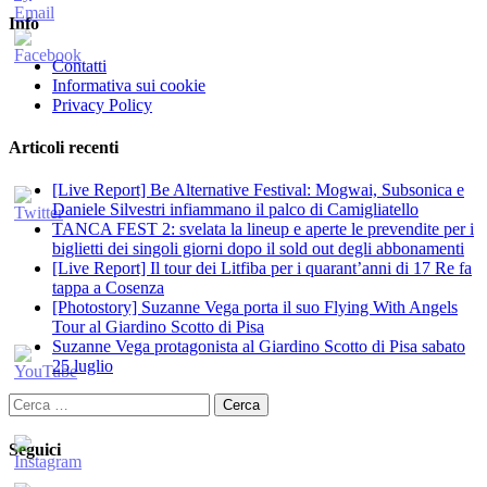
Info
Contatti
Informativa sui cookie
Privacy Policy
Articoli recenti
[Live Report] Be Alternative Festival: Mogwai, Subsonica e
Daniele Silvestri infiammano il palco di Camigliatello
TANCA FEST 2: svelata la lineup e aperte le prevendite per i
biglietti dei singoli giorni dopo il sold out degli abbonamenti
[Live Report] Il tour dei Litfiba per i quarant’anni di 17 Re fa
tappa a Cosenza
[Photostory] Suzanne Vega porta il suo Flying With Angels
Tour al Giardino Scotto di Pisa
Suzanne Vega protagonista al Giardino Scotto di Pisa sabato
25 luglio
Ricerca
per:
Seguici