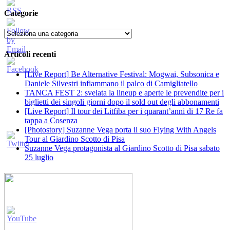
Categorie
Categorie
Articoli recenti
[Live Report] Be Alternative Festival: Mogwai, Subsonica e
Daniele Silvestri infiammano il palco di Camigliatello
TANCA FEST 2: svelata la lineup e aperte le prevendite per i
biglietti dei singoli giorni dopo il sold out degli abbonamenti
[Live Report] Il tour dei Litfiba per i quarant’anni di 17 Re fa
tappa a Cosenza
[Photostory] Suzanne Vega porta il suo Flying With Angels
Tour al Giardino Scotto di Pisa
Suzanne Vega protagonista al Giardino Scotto di Pisa sabato
25 luglio