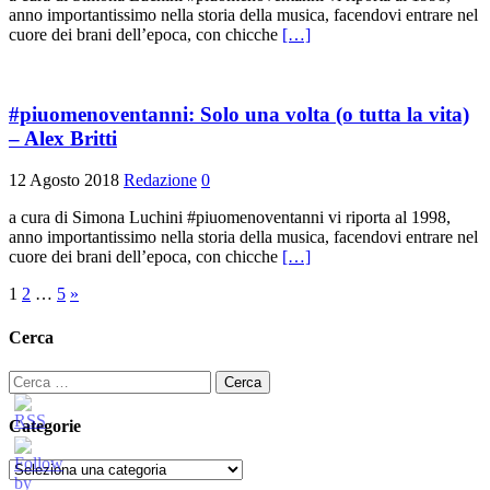
anno importantissimo nella storia della musica, facendovi entrare nel
cuore dei brani dell’epoca, con chicche
[…]
#piuomenoventanni: Solo una volta (o tutta la vita)
– Alex Britti
12 Agosto 2018
Redazione
0
a cura di Simona Luchini #piuomenoventanni vi riporta al 1998,
anno importantissimo nella storia della musica, facendovi entrare nel
cuore dei brani dell’epoca, con chicche
[…]
Paginazione
1
2
…
5
»
degli
Cerca
articoli
Ricerca
per:
Categorie
Categorie