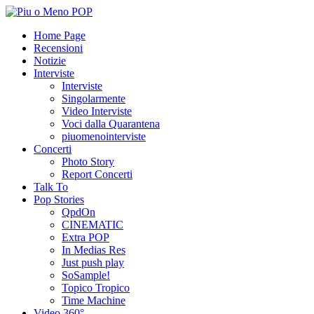
Home Page
Recensioni
Notizie
Interviste
Interviste
Singolarmente
Video Interviste
Voci dalla Quarantena
piuomenointerviste
Concerti
Photo Story
Report Concerti
Talk To
Pop Stories
QpdOn
CINEMATIC
Extra POP
In Medias Res
Just push play
SoSample!
Topico Tropico
Time Machine
Video 360°