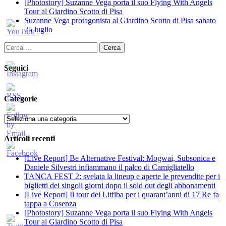
[Photostory] Suzanne Vega porta il suo Flying With Angels
Tour al Giardino Scotto di Pisa
Suzanne Vega protagonista al Giardino Scotto di Pisa sabato
25 luglio
Ricerca
per:
Seguici
Categorie
Categorie
Articoli recenti
[Live Report] Be Alternative Festival: Mogwai, Subsonica e
Daniele Silvestri infiammano il palco di Camigliatello
TANCA FEST 2: svelata la lineup e aperte le prevendite per i
biglietti dei singoli giorni dopo il sold out degli abbonamenti
[Live Report] Il tour dei Litfiba per i quarant’anni di 17 Re fa
tappa a Cosenza
[Photostory] Suzanne Vega porta il suo Flying With Angels
Tour al Giardino Scotto di Pisa