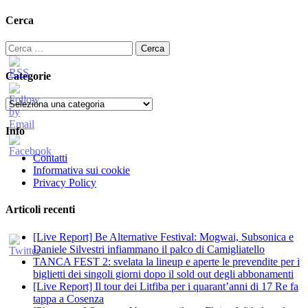
Cerca
Ricerca
per:
Categorie
Categorie
Info
Contatti
Informativa sui cookie
Privacy Policy
Articoli recenti
[Live Report] Be Alternative Festival: Mogwai, Subsonica e
Daniele Silvestri infiammano il palco di Camigliatello
TANCA FEST 2: svelata la lineup e aperte le prevendite per i
biglietti dei singoli giorni dopo il sold out degli abbonamenti
[Live Report] Il tour dei Litfiba per i quarant’anni di 17 Re fa
tappa a Cosenza