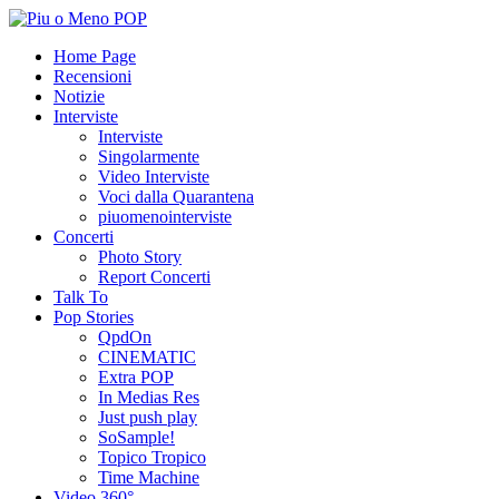
Home Page
Recensioni
Notizie
Interviste
Interviste
Singolarmente
Video Interviste
Voci dalla Quarantena
piuomenointerviste
Concerti
Photo Story
Report Concerti
Talk To
Pop Stories
QpdOn
CINEMATIC
Extra POP
In Medias Res
Just push play
SoSample!
Topico Tropico
Time Machine
Video 360°