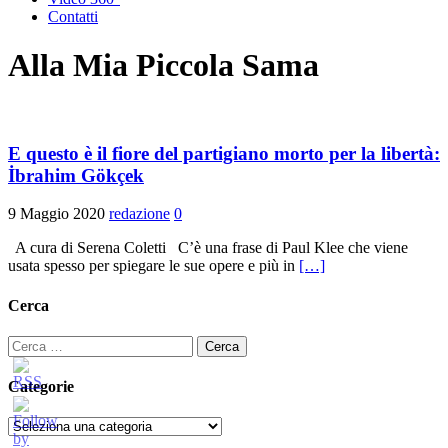
Contatti
Alla Mia Piccola Sama
E questo è il fiore del partigiano morto per la libertà:
İbrahim Gökçek
9 Maggio 2020
redazione
0
A cura di Serena Coletti C’è una frase di Paul Klee che viene
usata spesso per spiegare le sue opere e più in
[…]
Cerca
Ricerca
per:
Categorie
Categorie