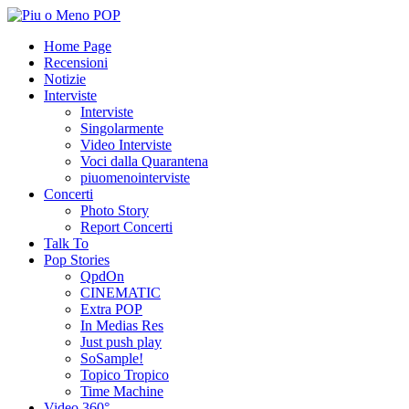
Home Page
Recensioni
Notizie
Interviste
Interviste
Singolarmente
Video Interviste
Voci dalla Quarantena
piuomenointerviste
Concerti
Photo Story
Report Concerti
Talk To
Pop Stories
QpdOn
CINEMATIC
Extra POP
In Medias Res
Just push play
SoSample!
Topico Tropico
Time Machine
Video 360°