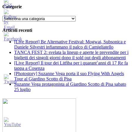
Categorie
Categorie
Articoli recenti
[Live Report] Be Alternative Festival: Mogwai, Subsonica e
Daniele Silvestri infiammano il palco di Camigliatello
TANCA FEST 2: svelata la lineup e aperte le prevendite per i
biglietti dei singoli giorni dopo il sold out degli abbonamenti
[Live Report] Il tour dei Litfiba per i quarant’anni di 17 Re fa
tappa a Cosenza
[Photostory] Suzanne Vega porta il suo Flying With Angels
Tour al Giardino Scotto di Pisa
Suzanne Vega protagonista al Giardino Scotto di Pisa sabato
25 luglio