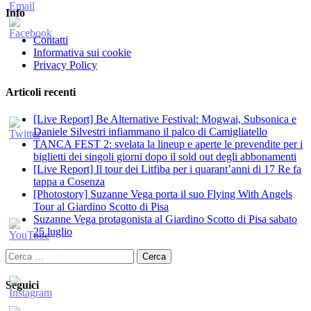
Info
Contatti
Informativa sui cookie
Privacy Policy
Articoli recenti
[Live Report] Be Alternative Festival: Mogwai, Subsonica e
Daniele Silvestri infiammano il palco di Camigliatello
TANCA FEST 2: svelata la lineup e aperte le prevendite per i
biglietti dei singoli giorni dopo il sold out degli abbonamenti
[Live Report] Il tour dei Litfiba per i quarant’anni di 17 Re fa
tappa a Cosenza
[Photostory] Suzanne Vega porta il suo Flying With Angels
Tour al Giardino Scotto di Pisa
Suzanne Vega protagonista al Giardino Scotto di Pisa sabato
25 luglio
Ricerca
per:
Seguici