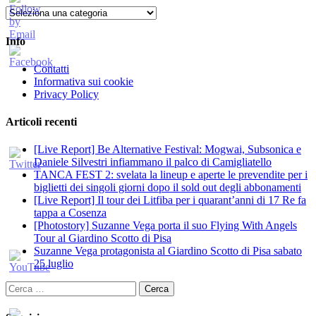
Categorie
Info
Contatti
Informativa sui cookie
Privacy Policy
Articoli recenti
[Live Report] Be Alternative Festival: Mogwai, Subsonica e
Daniele Silvestri infiammano il palco di Camigliatello
TANCA FEST 2: svelata la lineup e aperte le prevendite per i
biglietti dei singoli giorni dopo il sold out degli abbonamenti
[Live Report] Il tour dei Litfiba per i quarant’anni di 17 Re fa
tappa a Cosenza
[Photostory] Suzanne Vega porta il suo Flying With Angels
Tour al Giardino Scotto di Pisa
Suzanne Vega protagonista al Giardino Scotto di Pisa sabato
25 luglio
Ricerca
per: