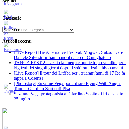
Seguici
Categorie
Categorie
Articoli recenti
[Live Report] Be Alternative Festival: Mogwai, Subsonica e
Daniele Silvestri infiammano il palco di Camigliatello
TANCA FEST 2: svelata la lineup e aperte le prevendite per i
biglietti dei singoli giorni dopo il sold out degli abbonamenti
[Live Report] Il tour dei Litfiba per i quarant’anni di 17 Re fa
tappa a Cosenza
[Photostory] Suzanne Vega porta il suo Flying With Angels
Tour al Giardino Scotto di Pisa
Suzanne Vega protagonista al Giardino Scotto di Pisa sabato
25 luglio