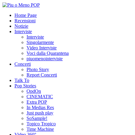
Home Page
Recensioni
Notizie
Interviste
Interviste
Singolarmente
Video Interviste
Voci dalla Quarantena
piuomenointerviste
Concerti
Photo Story
Report Concerti
Talk To
Pop Stories
QpdOn
CINEMATIC
Extra POP
In Medias Res
Just push play
SoSample!
Topico Tropico
Time Machine
Video 360°