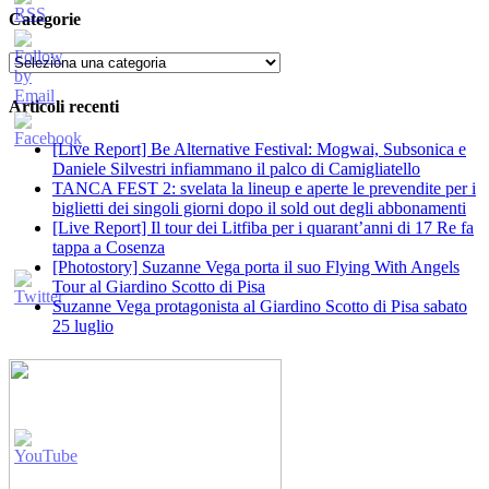
Categorie
Categorie
Articoli recenti
[Live Report] Be Alternative Festival: Mogwai, Subsonica e
Daniele Silvestri infiammano il palco di Camigliatello
TANCA FEST 2: svelata la lineup e aperte le prevendite per i
biglietti dei singoli giorni dopo il sold out degli abbonamenti
[Live Report] Il tour dei Litfiba per i quarant’anni di 17 Re fa
tappa a Cosenza
[Photostory] Suzanne Vega porta il suo Flying With Angels
Tour al Giardino Scotto di Pisa
Suzanne Vega protagonista al Giardino Scotto di Pisa sabato
25 luglio