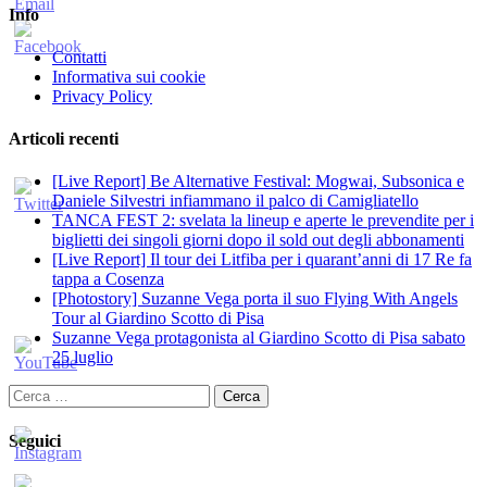
Info
Contatti
Informativa sui cookie
Privacy Policy
Articoli recenti
[Live Report] Be Alternative Festival: Mogwai, Subsonica e
Daniele Silvestri infiammano il palco di Camigliatello
TANCA FEST 2: svelata la lineup e aperte le prevendite per i
biglietti dei singoli giorni dopo il sold out degli abbonamenti
[Live Report] Il tour dei Litfiba per i quarant’anni di 17 Re fa
tappa a Cosenza
[Photostory] Suzanne Vega porta il suo Flying With Angels
Tour al Giardino Scotto di Pisa
Suzanne Vega protagonista al Giardino Scotto di Pisa sabato
25 luglio
Ricerca
per:
Seguici