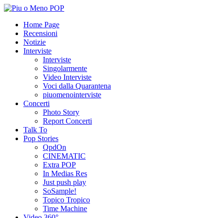
Home Page
Recensioni
Notizie
Interviste
Interviste
Singolarmente
Video Interviste
Voci dalla Quarantena
piuomenointerviste
Concerti
Photo Story
Report Concerti
Talk To
Pop Stories
QpdOn
CINEMATIC
Extra POP
In Medias Res
Just push play
SoSample!
Topico Tropico
Time Machine
Video 360°