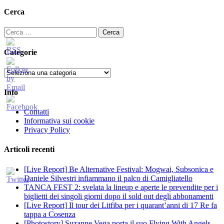
Cerca
Ricerca
per:
Categorie
Categorie
Info
Contatti
Informativa sui cookie
Privacy Policy
Articoli recenti
[Live Report] Be Alternative Festival: Mogwai, Subsonica e
Daniele Silvestri infiammano il palco di Camigliatello
TANCA FEST 2: svelata la lineup e aperte le prevendite per i
biglietti dei singoli giorni dopo il sold out degli abbonamenti
[Live Report] Il tour dei Litfiba per i quarant’anni di 17 Re fa
tappa a Cosenza
[Photostory] Suzanne Vega porta il suo Flying With Angels