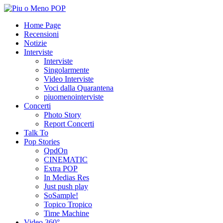
Home Page
Recensioni
Notizie
Interviste
Interviste
Singolarmente
Video Interviste
Voci dalla Quarantena
piuomenointerviste
Concerti
Photo Story
Report Concerti
Talk To
Pop Stories
QpdOn
CINEMATIC
Extra POP
In Medias Res
Just push play
SoSample!
Topico Tropico
Time Machine
Video 360°