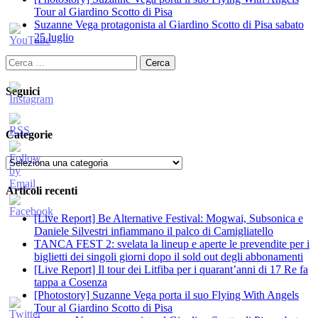
Tour al Giardino Scotto di Pisa
Suzanne Vega protagonista al Giardino Scotto di Pisa sabato
25 luglio
Ricerca
per:
Seguici
Categorie
Categorie
Articoli recenti
[Live Report] Be Alternative Festival: Mogwai, Subsonica e
Daniele Silvestri infiammano il palco di Camigliatello
TANCA FEST 2: svelata la lineup e aperte le prevendite per i
biglietti dei singoli giorni dopo il sold out degli abbonamenti
[Live Report] Il tour dei Litfiba per i quarant’anni di 17 Re fa
tappa a Cosenza
[Photostory] Suzanne Vega porta il suo Flying With Angels
Tour al Giardino Scotto di Pisa