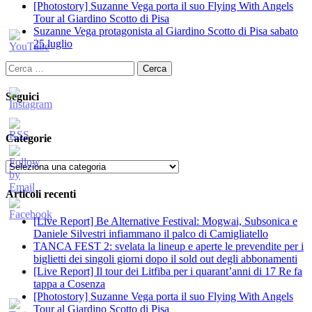
[Photostory] Suzanne Vega porta il suo Flying With Angels
Tour al Giardino Scotto di Pisa
Suzanne Vega protagonista al Giardino Scotto di Pisa sabato
25 luglio
Ricerca
per:
Seguici
Categorie
Categorie
Articoli recenti
[Live Report] Be Alternative Festival: Mogwai, Subsonica e
Daniele Silvestri infiammano il palco di Camigliatello
TANCA FEST 2: svelata la lineup e aperte le prevendite per i
biglietti dei singoli giorni dopo il sold out degli abbonamenti
[Live Report] Il tour dei Litfiba per i quarant’anni di 17 Re fa
tappa a Cosenza
[Photostory] Suzanne Vega porta il suo Flying With Angels
Tour al Giardino Scotto di Pisa