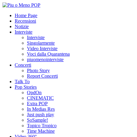
Home Page
Recensioni
Notizie
Interviste
Interviste
Singolarmente
Video Interviste
Voci dalla Quarantena
piuomenointerviste
Concerti
Photo Story
Report Concerti
Talk To
Pop Stories
QpdOn
CINEMATIC
Extra POP
In Medias Res
Just push play
SoSample!
Topico Tropico
Time Machine
Video 360°