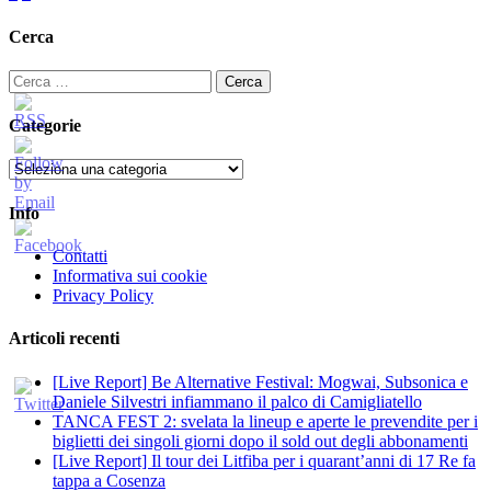
degli
Cerca
articoli
Ricerca
per:
Categorie
Categorie
Info
Contatti
Informativa sui cookie
Privacy Policy
Articoli recenti
[Live Report] Be Alternative Festival: Mogwai, Subsonica e
Daniele Silvestri infiammano il palco di Camigliatello
TANCA FEST 2: svelata la lineup e aperte le prevendite per i
biglietti dei singoli giorni dopo il sold out degli abbonamenti
[Live Report] Il tour dei Litfiba per i quarant’anni di 17 Re fa
tappa a Cosenza