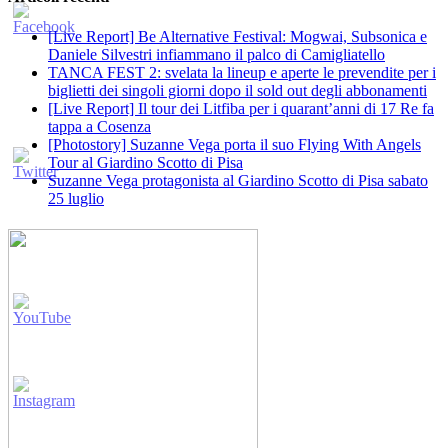
[Live Report] Be Alternative Festival: Mogwai, Subsonica e
Daniele Silvestri infiammano il palco di Camigliatello
TANCA FEST 2: svelata la lineup e aperte le prevendite per i
biglietti dei singoli giorni dopo il sold out degli abbonamenti
[Live Report] Il tour dei Litfiba per i quarant’anni di 17 Re fa
tappa a Cosenza
[Photostory] Suzanne Vega porta il suo Flying With Angels
Tour al Giardino Scotto di Pisa
Suzanne Vega protagonista al Giardino Scotto di Pisa sabato
25 luglio