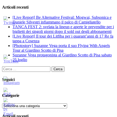
Articoli recenti
[Live Report] Be Alternative Festival: Mogwai, Subsonica e
Daniele Silvestri infiammano il palco di Camigliatello
TANCA FEST 2: svelata la lineup e aperte le prevendite per i
biglietti dei singoli giorni dopo il sold out degli abbonamenti
[Live Report] Il tour dei Litfiba per i quarant’anni di 17 Re fa
tappa a Cosenza
[Photostory] Suzanne Vega porta il suo Flying With Angels
Tour al Giardino Scotto di Pisa
Suzanne Vega protagonista al Giardino Scotto di Pisa sabato
25 luglio
Ricerca
per:
Seguici
Categorie
Categorie
Articoli recenti