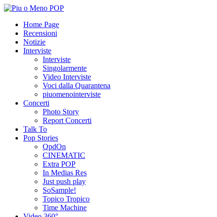
Home Page
Recensioni
Notizie
Interviste
Interviste
Singolarmente
Video Interviste
Voci dalla Quarantena
piuomenointerviste
Concerti
Photo Story
Report Concerti
Talk To
Pop Stories
QpdOn
CINEMATIC
Extra POP
In Medias Res
Just push play
SoSample!
Topico Tropico
Time Machine
Video 360°