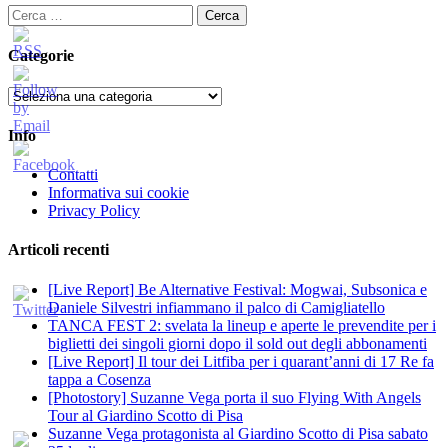
Ricerca
per:
Categorie
Categorie
Info
Contatti
Informativa sui cookie
Privacy Policy
Articoli recenti
[Live Report] Be Alternative Festival: Mogwai, Subsonica e
Daniele Silvestri infiammano il palco di Camigliatello
TANCA FEST 2: svelata la lineup e aperte le prevendite per i
biglietti dei singoli giorni dopo il sold out degli abbonamenti
[Live Report] Il tour dei Litfiba per i quarant’anni di 17 Re fa
tappa a Cosenza
[Photostory] Suzanne Vega porta il suo Flying With Angels
Tour al Giardino Scotto di Pisa
Suzanne Vega protagonista al Giardino Scotto di Pisa sabato