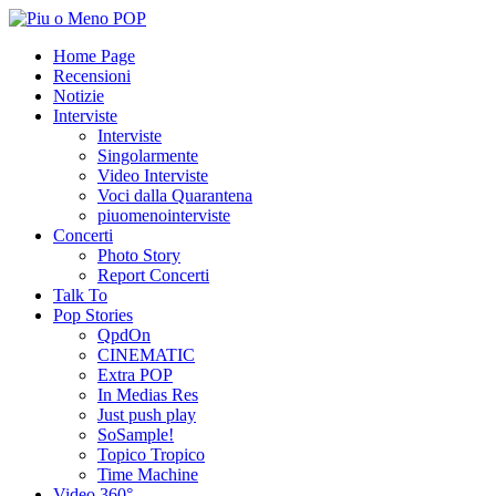
Home Page
Recensioni
Notizie
Interviste
Interviste
Singolarmente
Video Interviste
Voci dalla Quarantena
piuomenointerviste
Concerti
Photo Story
Report Concerti
Talk To
Pop Stories
QpdOn
CINEMATIC
Extra POP
In Medias Res
Just push play
SoSample!
Topico Tropico
Time Machine
Video 360°