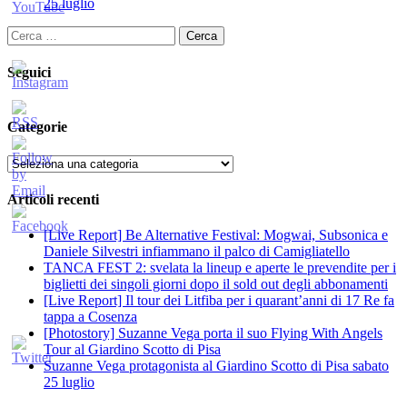
25 luglio
Ricerca
per:
Seguici
Categorie
Categorie
Articoli recenti
[Live Report] Be Alternative Festival: Mogwai, Subsonica e
Daniele Silvestri infiammano il palco di Camigliatello
TANCA FEST 2: svelata la lineup e aperte le prevendite per i
biglietti dei singoli giorni dopo il sold out degli abbonamenti
[Live Report] Il tour dei Litfiba per i quarant’anni di 17 Re fa
tappa a Cosenza
[Photostory] Suzanne Vega porta il suo Flying With Angels
Tour al Giardino Scotto di Pisa
Suzanne Vega protagonista al Giardino Scotto di Pisa sabato
25 luglio