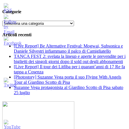
Categorie
Categorie
Articoli recenti
[Live Report] Be Alternative Festival: Mogwai, Subsonica e
Daniele Silvestri infiammano il palco di Camigliatello
TANCA FEST 2: svelata la lineup e aperte le prevendite per i
biglietti dei singoli giorni dopo il sold out degli abbonamenti
[Live Report] Il tour dei Litfiba per i quarant’anni di 17 Re fa
tappa a Cosenza
[Photostory] Suzanne Vega porta il suo Flying With Angels
Tour al Giardino Scotto di Pisa
Suzanne Vega protagonista al Giardino Scotto di Pisa sabato
25 luglio