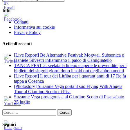
Info
Contatti
Informativa sui cookie
Privacy Policy
Articoli recenti
[Live Report] Be Alternative Festival: Mogwai, Subsonica e
Daniele Silvestri infiammano il palco di Camigliatello
TANCA FEST 2: svelata la lineup e aperte le prevendite per i
biglietti dei singoli giorni dopo il sold out degli abbonamenti
[Live Report] Il tour dei Litfiba per i quarant’anni di 17 Re fa
tappa a Cosenza
[Photostory] Suzanne Vega porta il suo Flying With Angels
Tour al Giardino Scotto di Pisa
Suzanne Vega protagonista al Giardino Scotto di Pisa sabato
25 luglio
Ricerca
per:
Seguici