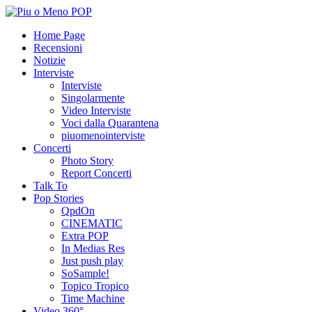
Home Page
Recensioni
Notizie
Interviste
Interviste
Singolarmente
Video Interviste
Voci dalla Quarantena
piuomenointerviste
Concerti
Photo Story
Report Concerti
Talk To
Pop Stories
QpdOn
CINEMATIC
Extra POP
In Medias Res
Just push play
SoSample!
Topico Tropico
Time Machine
Video 360°