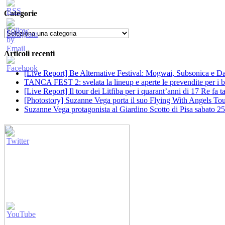
Categorie
Categorie
Articoli recenti
[Live Report] Be Alternative Festival: Mogwai, Subsonica e Dan
TANCA FEST 2: svelata la lineup e aperte le prevendite per i big
[Live Report] Il tour dei Litfiba per i quarant’anni di 17 Re fa
[Photostory] Suzanne Vega porta il suo Flying With Angels Tour
Suzanne Vega protagonista al Giardino Scotto di Pisa sabato 25