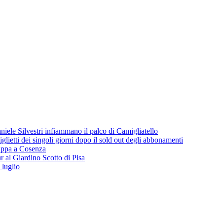
iele Silvestri infiammano il palco di Camigliatello
lietti dei singoli giorni dopo il sold out degli abbonamenti
 tappa a Cosenza
 al Giardino Scotto di Pisa
 luglio