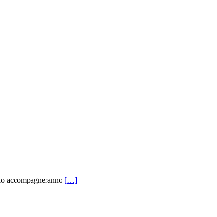
he lo accompagneranno
[…]