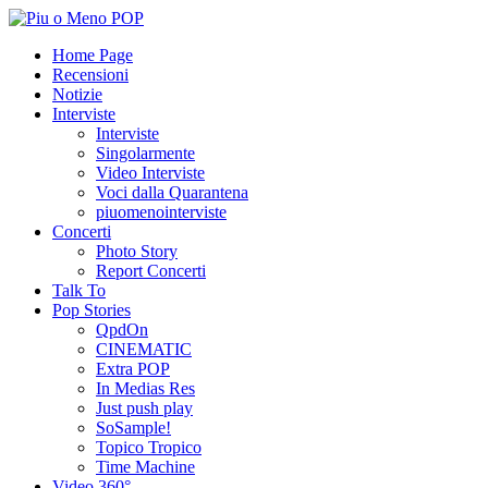
Home Page
Recensioni
Notizie
Interviste
Interviste
Singolarmente
Video Interviste
Voci dalla Quarantena
piuomenointerviste
Concerti
Photo Story
Report Concerti
Talk To
Pop Stories
QpdOn
CINEMATIC
Extra POP
In Medias Res
Just push play
SoSample!
Topico Tropico
Time Machine
Video 360°