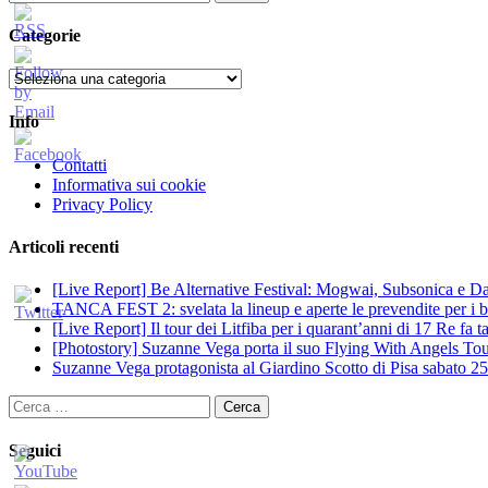
per:
Categorie
Categorie
Info
Contatti
Informativa sui cookie
Privacy Policy
Articoli recenti
[Live Report] Be Alternative Festival: Mogwai, Subsonica e Dan
TANCA FEST 2: svelata la lineup e aperte le prevendite per i big
[Live Report] Il tour dei Litfiba per i quarant’anni di 17 Re fa
[Photostory] Suzanne Vega porta il suo Flying With Angels Tour
Suzanne Vega protagonista al Giardino Scotto di Pisa sabato 25
Ricerca
per:
Seguici