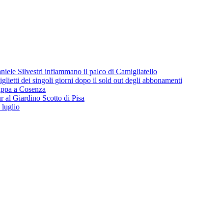
iele Silvestri infiammano il palco di Camigliatello
lietti dei singoli giorni dopo il sold out degli abbonamenti
 tappa a Cosenza
 al Giardino Scotto di Pisa
 luglio