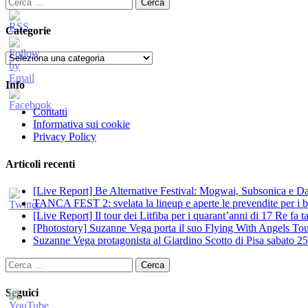
Ricerca
per:
Categorie
Categorie
Info
Contatti
Informativa sui cookie
Privacy Policy
Articoli recenti
[Live Report] Be Alternative Festival: Mogwai, Subsonica e Dan
TANCA FEST 2: svelata la lineup e aperte le prevendite per i big
[Live Report] Il tour dei Litfiba per i quarant’anni di 17 Re fa
[Photostory] Suzanne Vega porta il suo Flying With Angels Tour
Suzanne Vega protagonista al Giardino Scotto di Pisa sabato 25
Ricerca
per:
Seguici