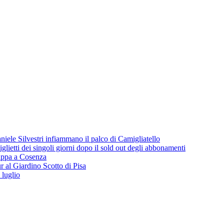
iele Silvestri infiammano il palco di Camigliatello
lietti dei singoli giorni dopo il sold out degli abbonamenti
 tappa a Cosenza
 al Giardino Scotto di Pisa
 luglio