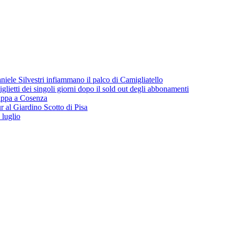
iele Silvestri infiammano il palco di Camigliatello
lietti dei singoli giorni dopo il sold out degli abbonamenti
 tappa a Cosenza
 al Giardino Scotto di Pisa
 luglio