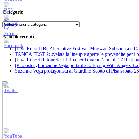
Categorie
Categorie
Articoli recenti
[Live Report] Be Alternative Festival: Mogwai, Subsonica e Dan
TANCA FEST 2: svelata la lineup e aperte le prevendite per i big
[Live Report] Il tour dei Litfiba per i quarant’anni di 17 Re fa
[Photostory] Suzanne Vega porta il suo Flying With Angels Tour
Suzanne Vega protagonista al Giardino Scotto di Pisa sabato 25