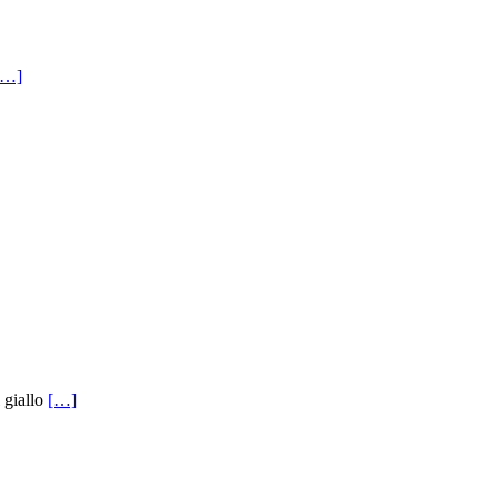
[…]
 giallo
[…]