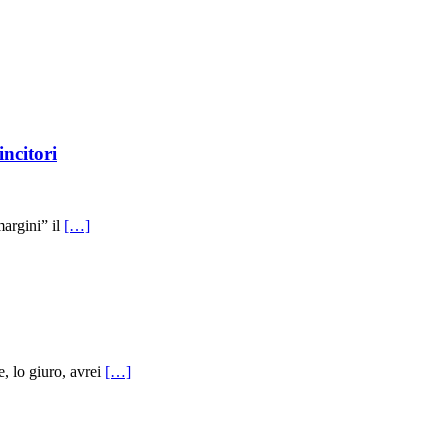
incitori
margini” il
[…]
, lo giuro, avrei
[…]