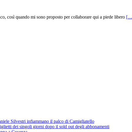
tico, così quando mi sono proposto per collaborare qui a piede libero
[…
iele Silvestri infiammano il palco di Camigliatello
lietti dei singoli giorni dopo il sold out degli abbonamenti
 tappa a Cosenza