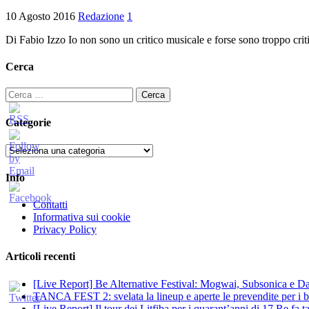
10 Agosto 2016
Redazione
1
Di Fabio Izzo Io non sono un critico musicale e forse sono troppo cri
Cerca
Ricerca
per:
Categorie
Categorie
Info
Contatti
Informativa sui cookie
Privacy Policy
Articoli recenti
[Live Report] Be Alternative Festival: Mogwai, Subsonica e Dan
TANCA FEST 2: svelata la lineup e aperte le prevendite per i big
[Live Report] Il tour dei Litfiba per i quarant’anni di 17 Re fa