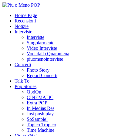
Home Page
Recensioni
Notizie
Interviste
Interviste
Singolarmente
Video Interviste
Voci dalla Quarantena
piuomenointerviste
Concerti
Photo Story
Report Concerti
Talk To
Pop Stories
QpdOn
CINEMATIC
Extra POP
In Medias Res
Just push play
SoSample!
Topico Tropico
Time Machine
Video 360°