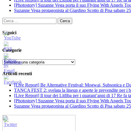
[Photostory] Suzanne Vega porta il suo Flying With Angels Tour
Suzanne Vega protagonista al Giardino Scotto di Pisa sabato 25
Ricerca
per:
Seguici
Categorie
Categorie
Articoli recenti
[Live Report] Be Alternative Festival: Mogwai, Subsonica e Dan
TANCA FEST 2: svelata la lineup e aperte le prevendite per i big
[Live Report] Il tour dei Litfiba per i quarant’anni di 17 Re fa
[Photostory] Suzanne Vega porta il suo Flying With Angels Tour
Suzanne Vega protagonista al Giardino Scotto di Pisa sabato 25