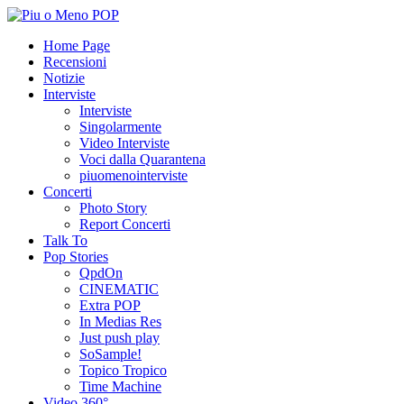
Home Page
Recensioni
Notizie
Interviste
Interviste
Singolarmente
Video Interviste
Voci dalla Quarantena
piuomenointerviste
Concerti
Photo Story
Report Concerti
Talk To
Pop Stories
QpdOn
CINEMATIC
Extra POP
In Medias Res
Just push play
SoSample!
Topico Tropico
Time Machine
Video 360°