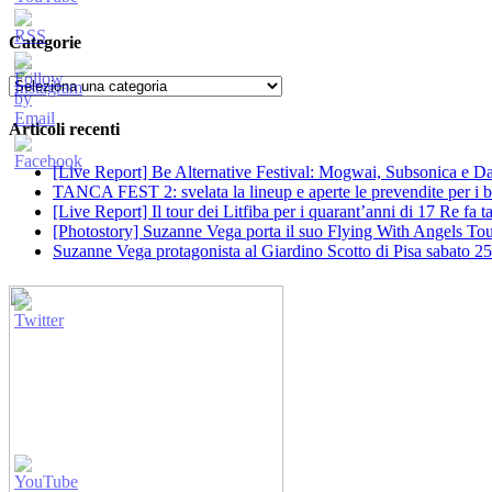
Categorie
Categorie
Articoli recenti
[Live Report] Be Alternative Festival: Mogwai, Subsonica e Dan
TANCA FEST 2: svelata la lineup e aperte le prevendite per i big
[Live Report] Il tour dei Litfiba per i quarant’anni di 17 Re fa
[Photostory] Suzanne Vega porta il suo Flying With Angels Tour
Suzanne Vega protagonista al Giardino Scotto di Pisa sabato 25