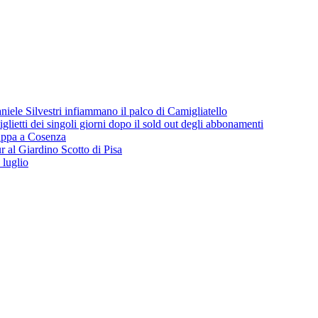
iele Silvestri infiammano il palco di Camigliatello
lietti dei singoli giorni dopo il sold out degli abbonamenti
 tappa a Cosenza
 al Giardino Scotto di Pisa
 luglio