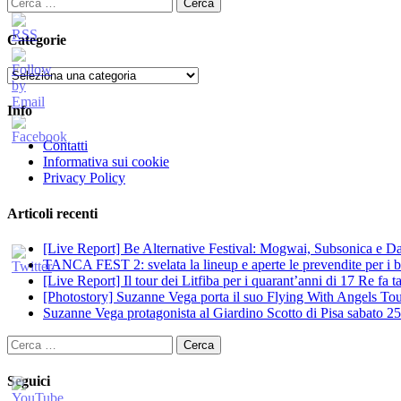
Ricerca
per:
Categorie
Categorie
Info
Contatti
Informativa sui cookie
Privacy Policy
Articoli recenti
[Live Report] Be Alternative Festival: Mogwai, Subsonica e Dan
TANCA FEST 2: svelata la lineup e aperte le prevendite per i big
[Live Report] Il tour dei Litfiba per i quarant’anni di 17 Re fa
[Photostory] Suzanne Vega porta il suo Flying With Angels Tour
Suzanne Vega protagonista al Giardino Scotto di Pisa sabato 25
Ricerca
per:
Seguici