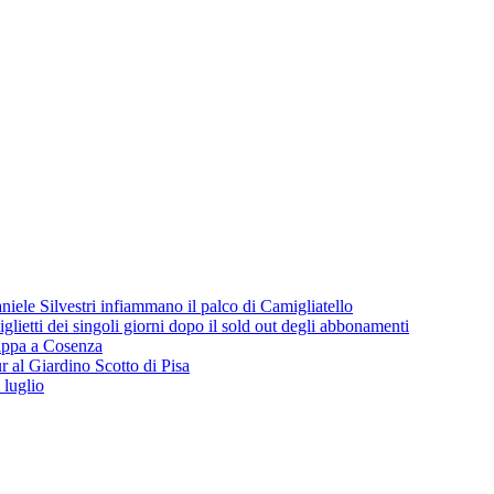
iele Silvestri infiammano il palco di Camigliatello
lietti dei singoli giorni dopo il sold out degli abbonamenti
 tappa a Cosenza
 al Giardino Scotto di Pisa
 luglio