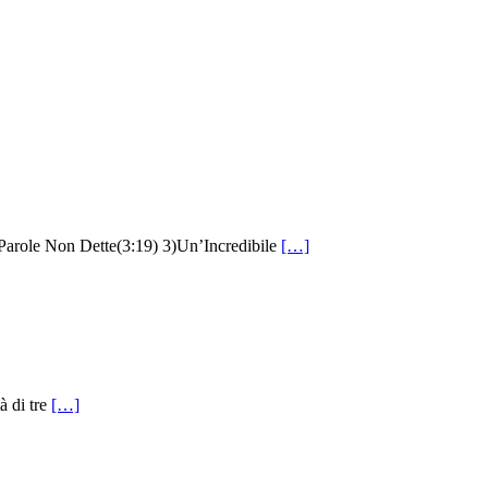
le Non Dette(3:19) 3)Un’Incredibile
[…]
à di tre
[…]