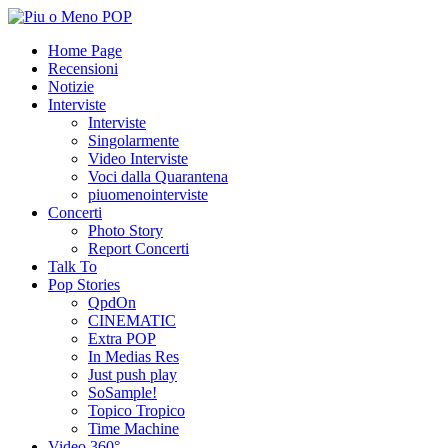
Home Page
Recensioni
Notizie
Interviste
Interviste
Singolarmente
Video Interviste
Voci dalla Quarantena
piuomenointerviste
Concerti
Photo Story
Report Concerti
Talk To
Pop Stories
QpdOn
CINEMATIC
Extra POP
In Medias Res
Just push play
SoSample!
Topico Tropico
Time Machine
Video 360°