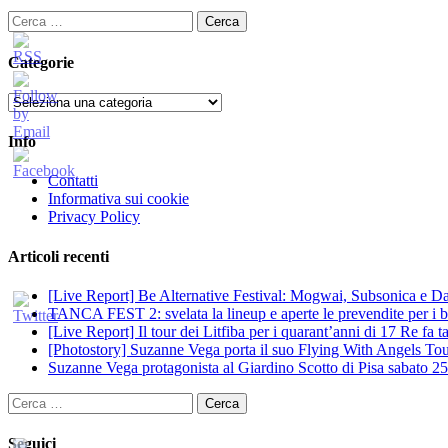
Ricerca
per:
Categorie
Categorie
Info
Contatti
Informativa sui cookie
Privacy Policy
Articoli recenti
[Live Report] Be Alternative Festival: Mogwai, Subsonica e Dan
TANCA FEST 2: svelata la lineup e aperte le prevendite per i big
[Live Report] Il tour dei Litfiba per i quarant’anni di 17 Re fa
[Photostory] Suzanne Vega porta il suo Flying With Angels Tour
Suzanne Vega protagonista al Giardino Scotto di Pisa sabato 25
Ricerca
per:
Seguici