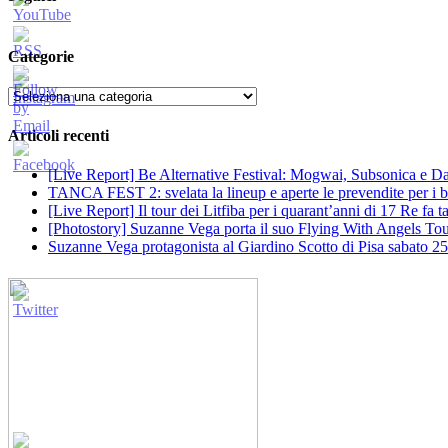
Categorie
Categorie
Articoli recenti
[Live Report] Be Alternative Festival: Mogwai, Subsonica e Dan
TANCA FEST 2: svelata la lineup e aperte le prevendite per i big
[Live Report] Il tour dei Litfiba per i quarant’anni di 17 Re fa
[Photostory] Suzanne Vega porta il suo Flying With Angels Tour
Suzanne Vega protagonista al Giardino Scotto di Pisa sabato 25