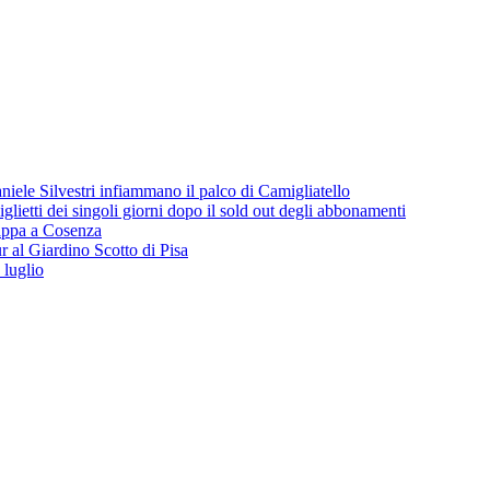
iele Silvestri infiammano il palco di Camigliatello
lietti dei singoli giorni dopo il sold out degli abbonamenti
 tappa a Cosenza
 al Giardino Scotto di Pisa
 luglio