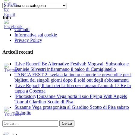
Categorie
Info
Contatti
Informativa sui cookie
Privacy Policy
Articoli recenti
[Live Report] Be Alternative Festival: Mogwai, Subsonica e
Daniele Silvestri infiammano il palco di Camigliatello
TANCA FEST 2: svelata la lineup e aperte le prevendite per i
biglietti dei singoli giorni dopo il sold out degli abbonamenti
[Live Report] Il tour dei Litfiba per i quarant’anni di 17 Re fa
tappa a Cosenza
[Photostory] Suzanne Vega porta il suo Flying With Angels
Tour al Giardino Scotto di Pisa
Suzanne Vega protagonista al Giardino Scotto di Pisa sabato
25 luglio
Ricerca
per: