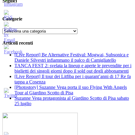
Seguici
Categorie
Categorie
Articoli recenti
[Live Report] Be Alternative Festival: Mogwai, Subsonica e
Daniele Silvestri infiammano il palco di Camigliatello
TANCA FEST 2: svelata la lineup e aperte le prevendite per i
biglietti dei singoli giorni dopo il sold out degli abbonamenti
[Live Report] Il tour dei Litfiba per i quarant’anni di 17 Re fa
tappa a Cosenza
[Photostory] Suzanne Vega porta il suo Flying With Angels
Tour al Giardino Scotto di Pisa
Suzanne Vega protagonista al Giardino Scotto di Pisa sabato
25 luglio