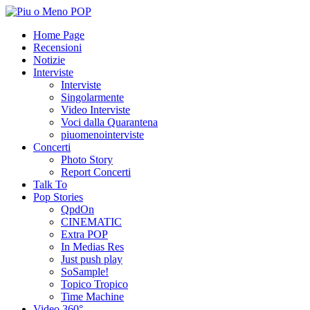
Home Page
Recensioni
Notizie
Interviste
Interviste
Singolarmente
Video Interviste
Voci dalla Quarantena
piuomenointerviste
Concerti
Photo Story
Report Concerti
Talk To
Pop Stories
QpdOn
CINEMATIC
Extra POP
In Medias Res
Just push play
SoSample!
Topico Tropico
Time Machine
Video 360°