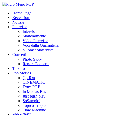
Home Page
Recensioni
Notizie
Interviste
Interviste
Singolarmente
Video Interviste
Voci dalla Quarantena
piuomenointerviste
Concerti
Photo Story
Report Concerti
Talk To
Pop Stories
QpdOn
CINEMATIC
Extra POP
In Medias Res
Just push play
SoSample!
Topico Tropico
Time Machine
Video 360°