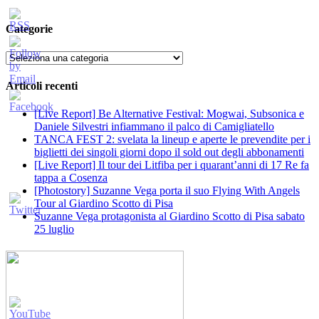
Categorie
Categorie
Articoli recenti
[Live Report] Be Alternative Festival: Mogwai, Subsonica e
Daniele Silvestri infiammano il palco di Camigliatello
TANCA FEST 2: svelata la lineup e aperte le prevendite per i
biglietti dei singoli giorni dopo il sold out degli abbonamenti
[Live Report] Il tour dei Litfiba per i quarant’anni di 17 Re fa
tappa a Cosenza
[Photostory] Suzanne Vega porta il suo Flying With Angels
Tour al Giardino Scotto di Pisa
Suzanne Vega protagonista al Giardino Scotto di Pisa sabato
25 luglio