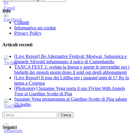
Info
Contatti
Informativa sui cookie
Privacy Policy
Articoli recenti
[Live Report] Be Alternative Festival: Mogwai, Subsonica e
Daniele Silvestri infiammano il palco di Camigliatello
TANCA FEST 2: svelata la lineup e aperte le prevendite per i
biglietti dei singoli giorni dopo il sold out degli abbonamenti
[Live Report] Il tour dei Litfiba per i quarant’anni di 17 Re fa
tappa a Cosenza
[Photostory] Suzanne Vega porta il suo Flying With Angels
Tour al Giardino Scotto di Pisa
Suzanne Vega protagonista al Giardino Scotto di Pisa sabato
25 luglio
Ricerca
per:
Seguici