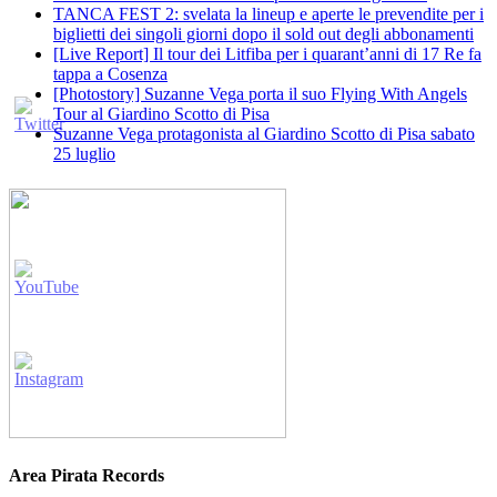
TANCA FEST 2: svelata la lineup e aperte le prevendite per i
biglietti dei singoli giorni dopo il sold out degli abbonamenti
[Live Report] Il tour dei Litfiba per i quarant’anni di 17 Re fa
tappa a Cosenza
[Photostory] Suzanne Vega porta il suo Flying With Angels
Tour al Giardino Scotto di Pisa
Suzanne Vega protagonista al Giardino Scotto di Pisa sabato
25 luglio
Area Pirata Records