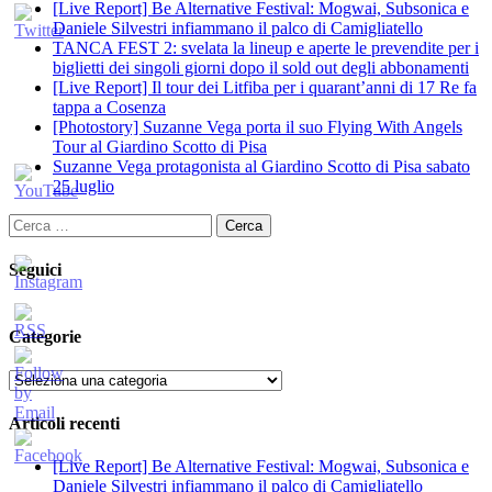
[Live Report] Be Alternative Festival: Mogwai, Subsonica e
Daniele Silvestri infiammano il palco di Camigliatello
TANCA FEST 2: svelata la lineup e aperte le prevendite per i
biglietti dei singoli giorni dopo il sold out degli abbonamenti
[Live Report] Il tour dei Litfiba per i quarant’anni di 17 Re fa
tappa a Cosenza
[Photostory] Suzanne Vega porta il suo Flying With Angels
Tour al Giardino Scotto di Pisa
Suzanne Vega protagonista al Giardino Scotto di Pisa sabato
25 luglio
Ricerca
per:
Seguici
Categorie
Categorie
Articoli recenti
[Live Report] Be Alternative Festival: Mogwai, Subsonica e
Daniele Silvestri infiammano il palco di Camigliatello