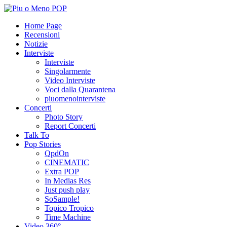
Home Page
Recensioni
Notizie
Interviste
Interviste
Singolarmente
Video Interviste
Voci dalla Quarantena
piuomenointerviste
Concerti
Photo Story
Report Concerti
Talk To
Pop Stories
QpdOn
CINEMATIC
Extra POP
In Medias Res
Just push play
SoSample!
Topico Tropico
Time Machine
Video 360°