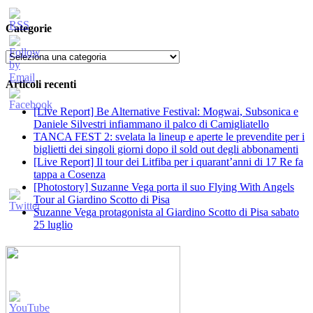
Categorie
Categorie
Articoli recenti
[Live Report] Be Alternative Festival: Mogwai, Subsonica e
Daniele Silvestri infiammano il palco di Camigliatello
TANCA FEST 2: svelata la lineup e aperte le prevendite per i
biglietti dei singoli giorni dopo il sold out degli abbonamenti
[Live Report] Il tour dei Litfiba per i quarant’anni di 17 Re fa
tappa a Cosenza
[Photostory] Suzanne Vega porta il suo Flying With Angels
Tour al Giardino Scotto di Pisa
Suzanne Vega protagonista al Giardino Scotto di Pisa sabato
25 luglio