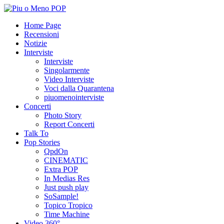
Home Page
Recensioni
Notizie
Interviste
Interviste
Singolarmente
Video Interviste
Voci dalla Quarantena
piuomenointerviste
Concerti
Photo Story
Report Concerti
Talk To
Pop Stories
QpdOn
CINEMATIC
Extra POP
In Medias Res
Just push play
SoSample!
Topico Tropico
Time Machine
Video 360°