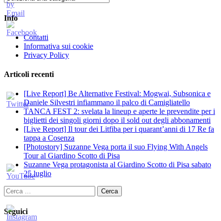
Info
Contatti
Informativa sui cookie
Privacy Policy
Articoli recenti
[Live Report] Be Alternative Festival: Mogwai, Subsonica e
Daniele Silvestri infiammano il palco di Camigliatello
TANCA FEST 2: svelata la lineup e aperte le prevendite per i
biglietti dei singoli giorni dopo il sold out degli abbonamenti
[Live Report] Il tour dei Litfiba per i quarant’anni di 17 Re fa
tappa a Cosenza
[Photostory] Suzanne Vega porta il suo Flying With Angels
Tour al Giardino Scotto di Pisa
Suzanne Vega protagonista al Giardino Scotto di Pisa sabato
25 luglio
Ricerca
per:
Seguici