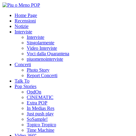
Home Page
Recensioni
Notizie
Interviste
Interviste
Singolarmente
Video Interviste
Voci dalla Quarantena
piuomenointerviste
Concerti
Photo Story
Report Concerti
Talk To
Pop Stories
QpdOn
CINEMATIC
Extra POP
In Medias Res
Just push play
SoSample!
Topico Tropico
Time Machine
Video 360°