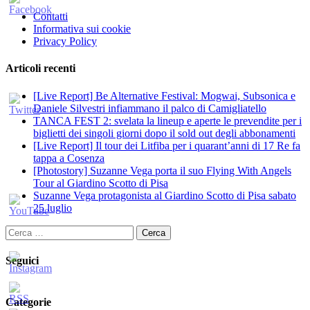
Contatti
Informativa sui cookie
Privacy Policy
Articoli recenti
[Live Report] Be Alternative Festival: Mogwai, Subsonica e
Daniele Silvestri infiammano il palco di Camigliatello
TANCA FEST 2: svelata la lineup e aperte le prevendite per i
biglietti dei singoli giorni dopo il sold out degli abbonamenti
[Live Report] Il tour dei Litfiba per i quarant’anni di 17 Re fa
tappa a Cosenza
[Photostory] Suzanne Vega porta il suo Flying With Angels
Tour al Giardino Scotto di Pisa
Suzanne Vega protagonista al Giardino Scotto di Pisa sabato
25 luglio
Ricerca
per:
Seguici
Categorie