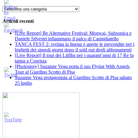
Categorie
Articoli recenti
[Live Report] Be Alternative Festival: Mogwai, Subsonica e
Daniele Silvestri infiammano il palco di Camigliatello
TANCA FEST 2: svelata la lineup e aperte le prevendite per i
biglietti dei singoli giorni dopo il sold out degli abbonamenti
[Live Report] Il tour dei Litfiba per i quarant’anni di 17 Re fa
tappa a Cosenza
[Photostory] Suzanne Vega porta il suo Flying With Angels
Tour al Giardino Scotto di Pisa
Suzanne Vega protagonista al Giardino Scotto di Pisa sabato
25 luglio