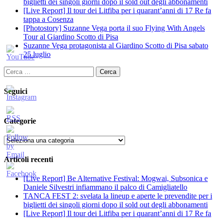
biglietti dei singoli giorni dopo il sold out degli abbonamenti
[Live Report] Il tour dei Litfiba per i quarant’anni di 17 Re fa
tappa a Cosenza
[Photostory] Suzanne Vega porta il suo Flying With Angels
Tour al Giardino Scotto di Pisa
Suzanne Vega protagonista al Giardino Scotto di Pisa sabato
25 luglio
Ricerca
per:
Seguici
Categorie
Categorie
Articoli recenti
[Live Report] Be Alternative Festival: Mogwai, Subsonica e
Daniele Silvestri infiammano il palco di Camigliatello
TANCA FEST 2: svelata la lineup e aperte le prevendite per i
biglietti dei singoli giorni dopo il sold out degli abbonamenti
[Live Report] Il tour dei Litfiba per i quarant’anni di 17 Re fa