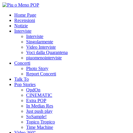
Home Page
Recensioni
Notizie
Interviste
Interviste
Singolarmente
Video Interviste
Voci dalla Quarantena
piuomenointerviste
Concerti
Photo Story
Report Concerti
Talk To
Pop Stories
QpdOn
CINEMATIC
Extra POP
In Medias Res
Just push play
SoSample!
Topico Tropico
Time Machine
Video 360°