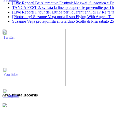
[Live Report] Be Alternative Festival: Mogwai, Subsonica e Dan
TANCA FEST 2: svelata la lineup e aperte le prevendite per i big
[Live Report] Il tour dei Litfiba per i quarant’anni di 17 Re fa
[Photostory] Suzanne Vega porta il suo Flying With Angels Tour
Suzanne Vega protagonista al Giardino Scotto di Pisa sabato 25
Area Pirata Records