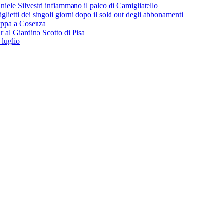
iele Silvestri infiammano il palco di Camigliatello
lietti dei singoli giorni dopo il sold out degli abbonamenti
 tappa a Cosenza
 al Giardino Scotto di Pisa
 luglio