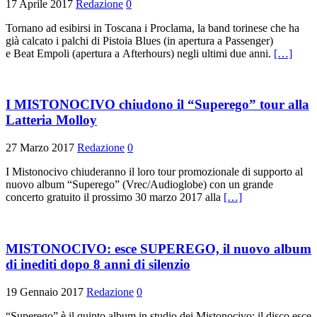
17 Aprile 2017
Redazione
0
Tornano ad esibirsi in Toscana i Proclama, la band torinese che ha
già calcato i palchi di Pistoia Blues (in apertura a Passenger)
e Beat Empoli (apertura a Afterhours) negli ultimi due anni.
[…]
I MISTONOCIVO chiudono il “Superego” tour alla
Latteria Molloy
27 Marzo 2017
Redazione
0
I Mistonocivo chiuderanno il loro tour promozionale di supporto al
nuovo album “Superego” (Vrec/Audioglobe) con un grande
concerto gratuito il prossimo 30 marzo 2017 alla
[…]
MISTONOCIVO: esce SUPEREGO, il nuovo album
di inediti dopo 8 anni di silenzio
19 Gennaio 2017
Redazione
0
“Superego” è il quinto album in studio dei Mistonocivo: il disco esce