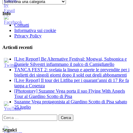
Categorie
Info
Contatti
Informativa sui cookie
Privacy Policy
Articoli recenti
[Live Report] Be Alternative Festival: Mogwai, Subsonica e
Daniele Silvestri infiammano il palco di Camigliatello
TANCA FEST 2: svelata la lineup e aperte le prevendite per i
biglietti dei singoli giorni dopo il sold out degli abbonamenti
[Live Report] Il tour dei Litfiba per i quarant’anni di 17 Re fa
tappa a Cosenza
[Photostory] Suzanne Vega porta il suo Flying With Angels
Tour al Giardino Scotto di Pisa
Suzanne Vega protagonista al Giardino Scotto di Pisa sabato
25 luglio
Ricerca
per:
Seguici