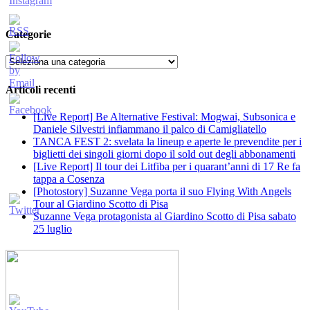
Categorie
Categorie
Articoli recenti
[Live Report] Be Alternative Festival: Mogwai, Subsonica e
Daniele Silvestri infiammano il palco di Camigliatello
TANCA FEST 2: svelata la lineup e aperte le prevendite per i
biglietti dei singoli giorni dopo il sold out degli abbonamenti
[Live Report] Il tour dei Litfiba per i quarant’anni di 17 Re fa
tappa a Cosenza
[Photostory] Suzanne Vega porta il suo Flying With Angels
Tour al Giardino Scotto di Pisa
Suzanne Vega protagonista al Giardino Scotto di Pisa sabato
25 luglio