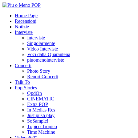
Home Page
Recensioni
Notizie
Interviste
Interviste
Singolarmente
Video Interviste
Voci dalla Quarantena
piuomenointerviste
Concerti
Photo Story
Report Concerti
Talk To
Pop Stories
QpdOn
CINEMATIC
Extra POP
In Medias Res
Just push play
SoSample!
Topico Tropico
Time Machine
Video 360°