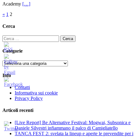
Academy
[…]
Paginazione
«
1
2
degli
Cerca
articoli
Ricerca
per:
Categorie
Categorie
Info
Contatti
Informativa sui cookie
Privacy Policy
Articoli recenti
[Live Report] Be Alternative Festival: Mogwai, Subsonica e
Daniele Silvestri infiammano il palco di Camigliatello
TANCA FEST 2: svelata la lineup e aperte le prevendite per i