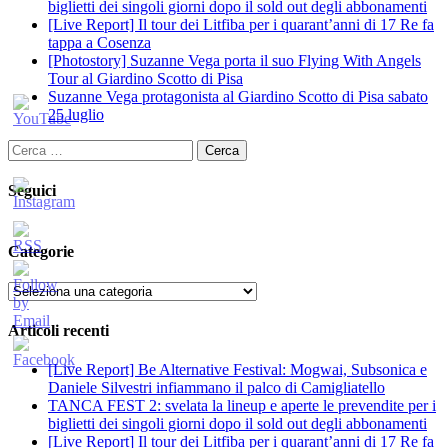
biglietti dei singoli giorni dopo il sold out degli abbonamenti
[Live Report] Il tour dei Litfiba per i quarant’anni di 17 Re fa
tappa a Cosenza
[Photostory] Suzanne Vega porta il suo Flying With Angels
Tour al Giardino Scotto di Pisa
Suzanne Vega protagonista al Giardino Scotto di Pisa sabato
25 luglio
Ricerca
per:
Seguici
Categorie
Categorie
Articoli recenti
[Live Report] Be Alternative Festival: Mogwai, Subsonica e
Daniele Silvestri infiammano il palco di Camigliatello
TANCA FEST 2: svelata la lineup e aperte le prevendite per i
biglietti dei singoli giorni dopo il sold out degli abbonamenti
[Live Report] Il tour dei Litfiba per i quarant’anni di 17 Re fa