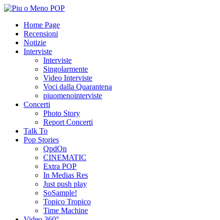
Home Page
Recensioni
Notizie
Interviste
Interviste
Singolarmente
Video Interviste
Voci dalla Quarantena
piuomenointerviste
Concerti
Photo Story
Report Concerti
Talk To
Pop Stories
QpdOn
CINEMATIC
Extra POP
In Medias Res
Just push play
SoSample!
Topico Tropico
Time Machine
Video 360°