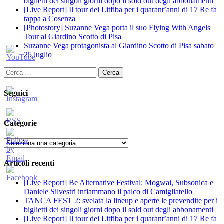
biglietti dei singoli giorni dopo il sold out degli abbonamenti
[Live Report] Il tour dei Litfiba per i quarant’anni di 17 Re fa
tappa a Cosenza
[Photostory] Suzanne Vega porta il suo Flying With Angels
Tour al Giardino Scotto di Pisa
Suzanne Vega protagonista al Giardino Scotto di Pisa sabato
25 luglio
Ricerca
per:
Seguici
Categorie
Categorie
Articoli recenti
[Live Report] Be Alternative Festival: Mogwai, Subsonica e
Daniele Silvestri infiammano il palco di Camigliatello
TANCA FEST 2: svelata la lineup e aperte le prevendite per i
biglietti dei singoli giorni dopo il sold out degli abbonamenti
[Live Report] Il tour dei Litfiba per i quarant’anni di 17 Re fa