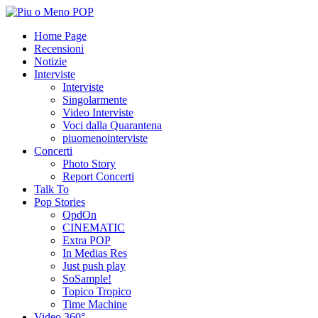
Home Page
Recensioni
Notizie
Interviste
Interviste
Singolarmente
Video Interviste
Voci dalla Quarantena
piuomenointerviste
Concerti
Photo Story
Report Concerti
Talk To
Pop Stories
QpdOn
CINEMATIC
Extra POP
In Medias Res
Just push play
SoSample!
Topico Tropico
Time Machine
Video 360°