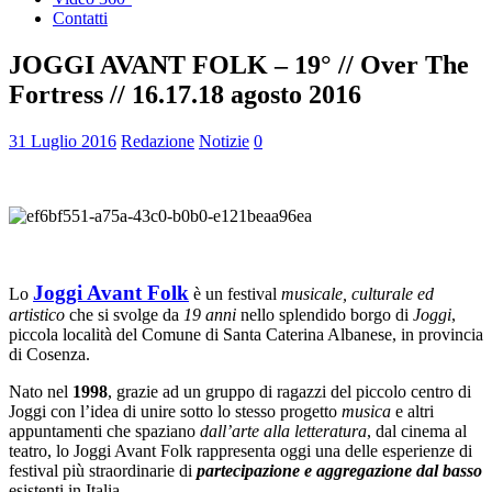
Contatti
JOGGI AVANT FOLK – 19° // Over The
Fortress // 16.17.18 agosto 2016
31 Luglio 2016
Redazione
Notizie
0
Joggi Avant Folk
Lo
è un festival
musicale, culturale ed
artistico
che si svolge da
19 anni
nello splendido borgo di
Joggi
,
piccola località del Comune di Santa Caterina Albanese, in provincia
di Cosenza.
Nato nel
1998
, grazie ad un gruppo di ragazzi del piccolo centro di
Joggi con l’idea di unire sotto lo stesso progetto
musica
e altri
appuntamenti che spaziano
dall’arte alla letteratura
, dal cinema al
teatro, lo Joggi Avant Folk rappresenta oggi una delle esperienze di
festival più straordinarie di
partecipazione e aggregazione dal basso
esistenti in Italia.