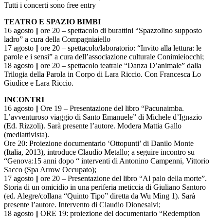
Tutti i concerti sono free entry
TEATRO E SPAZIO BIMBI
16 agosto || ore 20 – spettacolo di burattini “Spazzolino supposto
ladro” a cura della Compagniaiello
17 agosto || ore 20 – spettacolo/laboratorio: “Invito alla lettura: le
parole e i sensi” a cura dell’associazione culturale Conimieiocchi;
18 agosto || ore 20 – spettacolo teatrale “Danza D’animale” dalla
Trilogia della Parola in Corpo di Lara Riccio. Con Francesca Lo
Giudice e Lara Riccio.
INCONTRI
16 agosto || Ore 19 – Presentazione del libro “Pacunaimba.
L’avventuroso viaggio di Santo Emanuele” di Michele d’Ignazio
(Ed. Rizzoli). Sarà presente l’autore. Modera Mattia Gallo
(mediattivista).
Ore 20: Proiezione documentario ‘Ottopunti’ di Danilo Monte
(Italia, 2013), introduce Claudio Metallo; a seguire incontro su
“Genova:15 anni dopo “ interventi di Antonino Campenni, Vittorio
Sacco (Spa Arrow Occupato);
17 agosto || ore 20 – Presentazione del libro “Al palo della morte”.
Storia di un omicidio in una periferia meticcia di Giuliano Santoro
(ed. Alegre/collana “Quinto Tipo” diretta da Wu Ming 1). Sarà
presente l’autore. Intervento di Claudio Dionesalvi;
18 agosto || ORE 19: proiezione del documentario “Redemption