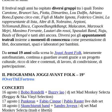
Il festival negli anni ha ospitato
diversi gruppi
tra i quali
Tonino
Carotone
,
Brunori Sas
,
Piotta
,
Dimartino
,
Lou Dalfin
,
Adriano
Bono
,
Espana circo este
,
Figli di Madre Ignota
,
Federico Cimini
,
La
rappresentante di lista
,
Altre di B
,
Nobraino
,
Arpioni
,
YoYomundi
,
Bisca
,
CaponeBungt&Bangt
,
Malacaton
,
Marzouck
Mejri
,
Massimo Ferrante
,
Lautari din rosoi
,
Spasulati Band
,
Nuju
,
Bauls of Bengal
e tanti altri ancora. Diversi poi gli
appuntamenti
teatrali
insieme a
momenti di conoscenza
come presentazione di
libri, documentari, spazi e laboratori per bambini.
Da
ormai 19 anni
sulla scena lo
Joggi Avant Folk
, interamente
autofinanziato, continua a guardare avanti grazie a un progetto
culturale, ricco di idee e contenuti, di lavoro, di condivisione, di
partecipazione.
IL PROGRAMMA JOGGI AVANT FOLK – 19°
#OverThEFortress
CONCERTI
16 agosto ||
Bobo Rondelli
+
Buzzy lao
| dj set Mad Monkey Selecta
(Reggay & Ska Vinyl Selection)
17 agosto ||
Punkreas
+
Fabio Cinque
|
Pablo Raster
live dub set
18 agosto ||
Skunchiuruti band
+
Sandro Joyeux
| dj set Mad
Monkey Selecta (trash e libertà)