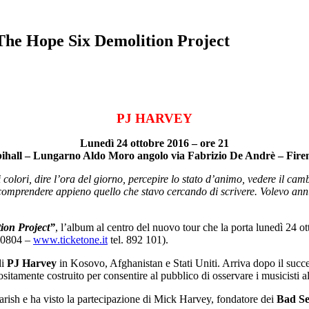
The Hope Six Demolition Project
PJ HARVEY
Lunedì 24 ottobre 2016 – ore 21
ihall – Lungarno Aldo Moro angolo via Fabrizio De Andrè – Fire
olori, dire l’ora del giorno, percepire lo stato d’animo, vedere il camb
mprendere appieno quello che stavo cercando di scrivere. Volevo annusar
ion Project”
, l’album al centro del nuovo tour che la porta lunedì 24 ot
10804 –
www.ticketone.it
tel. 892 101).
di
PJ Harvey
in Kosovo, Afghanistan e Stati Uniti. Arriva dopo il succ
sitamente costruito per consentire al pubblico di osservare i musicisti a
arish e ha visto la partecipazione di Mick Harvey, fondatore dei
Bad Se