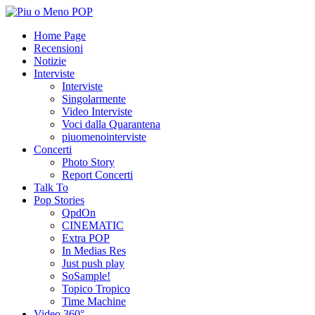
Home Page
Recensioni
Notizie
Interviste
Interviste
Singolarmente
Video Interviste
Voci dalla Quarantena
piuomenointerviste
Concerti
Photo Story
Report Concerti
Talk To
Pop Stories
QpdOn
CINEMATIC
Extra POP
In Medias Res
Just push play
SoSample!
Topico Tropico
Time Machine
Video 360°