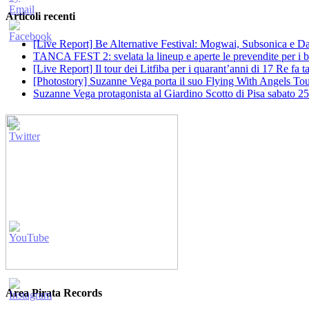
Articoli recenti
[Live Report] Be Alternative Festival: Mogwai, Subsonica e Dan
TANCA FEST 2: svelata la lineup e aperte le prevendite per i big
[Live Report] Il tour dei Litfiba per i quarant’anni di 17 Re fa
[Photostory] Suzanne Vega porta il suo Flying With Angels Tour
Suzanne Vega protagonista al Giardino Scotto di Pisa sabato 25
Area Pirata Records