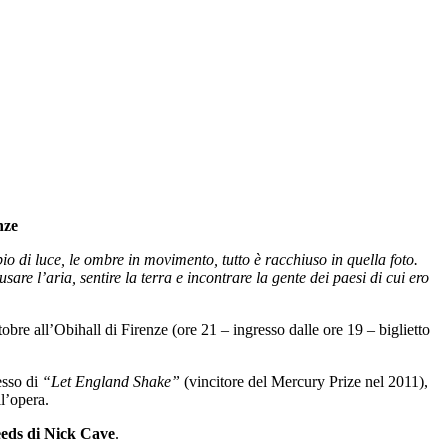
nze
io di luce, le ombre in movimento, tutto è racchiuso in quella foto.
e l’aria, sentire la terra e incontrare la gente dei paesi di cui ero
tobre all’Obihall di Firenze (ore 21 – ingresso dalle ore 19 – biglietto
esso di
“Let England Shake”
(vincitore del Mercury Prize nel 2011),
ll’opera.
eds di Nick Cave
.