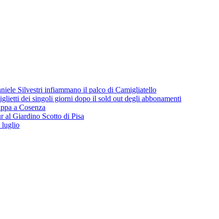
iele Silvestri infiammano il palco di Camigliatello
lietti dei singoli giorni dopo il sold out degli abbonamenti
 tappa a Cosenza
 al Giardino Scotto di Pisa
 luglio