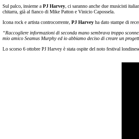
Sul palco, insieme a
PJ Harvey
, ci saranno anche due musicisti italia
chitarra, già al fianco di Mike Patton e Vinicio Capossela.
Icona rock e artista controcorrente,
PJ Harvey
ha dato stampe di recen
“Raccogliere informazioni di seconda mano sembrava troppo sconnesso d
mio amico Seamus Murphy ed io abbiamo deciso di creare un progetto i
Lo scorso 6 ottobre PJ Harvey è stata ospite del noto festival londinese 