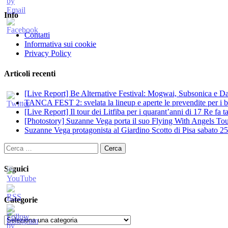
Info
Contatti
Informativa sui cookie
Privacy Policy
Articoli recenti
[Live Report] Be Alternative Festival: Mogwai, Subsonica e Dan
TANCA FEST 2: svelata la lineup e aperte le prevendite per i big
[Live Report] Il tour dei Litfiba per i quarant’anni di 17 Re fa
[Photostory] Suzanne Vega porta il suo Flying With Angels Tour
Suzanne Vega protagonista al Giardino Scotto di Pisa sabato 25
Ricerca
per:
Seguici
Categorie
Categorie