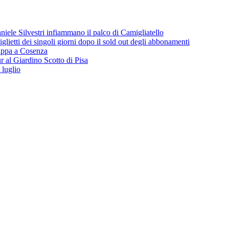
iele Silvestri infiammano il palco di Camigliatello
lietti dei singoli giorni dopo il sold out degli abbonamenti
 tappa a Cosenza
 al Giardino Scotto di Pisa
 luglio