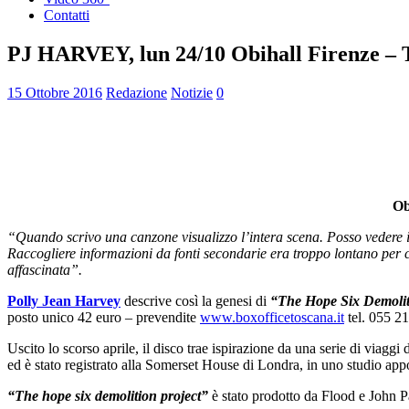
Contatti
PJ HARVEY, lun 24/10 Obihall Firenze – 
15 Ottobre 2016
Redazione
Notizie
0
Ob
“Quando scrivo una canzone visualizzo l’intera scena. Posso vedere i c
Raccogliere informazioni da fonti secondarie era troppo lontano per co
affascinata”.
Polly Jean Harvey
descrive così la genesi di
“The Hope Six Demolit
posto unico 42 euro – prevendite
www.boxofficetoscana.it
tel. 055 2
Uscito lo scorso aprile, il disco trae ispirazione da una serie di viaggi 
ed è stato registrato alla Somerset House di Londra, in uno studio appo
“The hope six demolition project”
è stato prodotto da Flood e John P