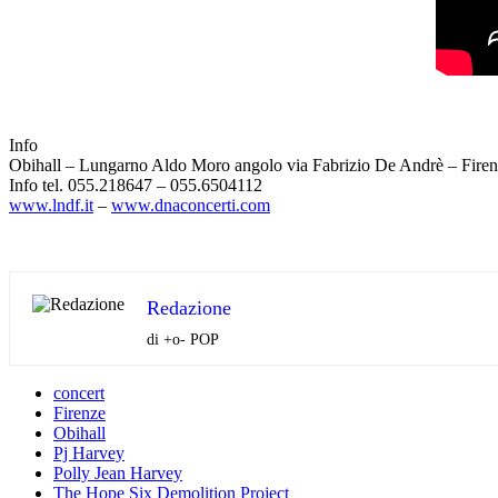
Info
Obihall – Lungarno Aldo Moro angolo via Fabrizio De Andrè – Fire
Info tel. 055.218647 – 055.6504112
www.lndf.it
–
www.dnaconcerti.com
Redazione
di +o- POP
concert
Firenze
Obihall
Pj Harvey
Polly Jean Harvey
The Hope Six Demolition Project