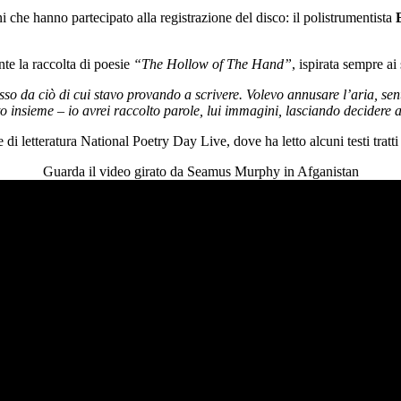
ni che hanno partecipato alla registrazione del disco: il polistrumentista
te la raccolta di poesie
“The Hollow of The Hand”
, ispirata sempre a
a ciò di cui stavo provando a scrivere. Volevo annusare l’aria, sentire 
nsieme – io avrei raccolto parole, lui immagini, lasciando decidere a
di letteratura National Poetry Day Live, dove ha letto alcuni testi tratti 
Guarda il video girato da Seamus Murphy in Afganistan