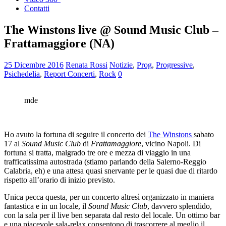
Contatti
The Winstons live @ Sound Music Club –
Frattamaggiore (NA)
25 Dicembre 2016
Renata Rossi
Notizie
,
Prog
,
Progressive
,
Psichedelia
,
Report Concerti
,
Rock
0
mde
Ho avuto la fortuna di seguire il concerto dei
The Winstons
sabato
17 al
Sound Music Club
di
Frattamaggiore
, vicino Napoli. Di
fortuna si tratta, malgrado tre ore e mezza di viaggio in una
trafficatissima autostrada (stiamo parlando della Salerno-Reggio
Calabria, eh) e una attesa quasi snervante per le quasi due di ritardo
rispetto all’orario di inizio previsto.
Unica pecca questa, per un concerto altresì organizzato in maniera
fantastica e in un locale, il
Sound Music Club
, davvero splendido,
con la sala per il live ben separata dal resto del locale. Un ottimo bar
e una piacevole sala-relax consentono di trascorrere al meglio il