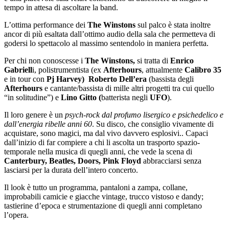
tempo in attesa di ascoltare la band.
L’ottima performance dei
The Winstons
sul palco è stata inoltre
ancor di più esaltata dall’ottimo audio della sala che permetteva di
godersi lo spettacolo al massimo sentendolo in maniera perfetta.
Per chi non conoscesse i
The Winstons,
si tratta di
Enrico
Gabriell
i, polistrumentista (ex
Afterhours
, attualmente
Calibro 35
e in tour con
Pj Harvey)
Roberto Dell’era
(bassista degli
Afterhours
e cantante/bassista di mille altri progetti tra cui quello
“in solitudine”) e
Lino Gitto (
batterista negli
UFO
).
Il loro genere è un
psych-rock dal profumo lisergico e psichedelico e
dall’energia ribelle anni 60
. Su disco, che consiglio vivamente di
acquistare, sono magici, ma dal vivo davvero esplosivi.. Capaci
dall’inizio di far compiere a chi li ascolta un trasporto spazio-
temporale nella musica di quegli anni, che vede la scena di
Canterbury, Beatles, Doors, Pink Floyd
abbracciarsi senza
lasciarsi per la durata dell’intero concerto.
Il look è tutto un programma, pantaloni a zampa, collane,
improbabili camicie e giacche vintage, trucco vistoso e dandy;
tastierine d’epoca e strumentazione di quegli anni completano
l’opera.