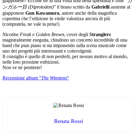
giapponese? Eccone tre in una volta sola nella splendida e folle “
カ
ンガルー目 (Diprotodon)
” il brano scritto da
Gabrielli
assieme al
giapponese
Gun Kawamura
, autore anche della magnifica
copertina che l’edizione in vinile valorizza ancora di più
(compratela, ne vale la pena!)
Nicotine Freak e Golden Brown
, cover degli
Stranglers
magistralmente eseguita, chiudono un concerto incredibile di una
band che pian piano si sta imponendo sulla scena musicale come
uno dei progetti più interessanti e coinvolgenti.
Il consiglio è quello di non perderli, per nessun motivo al mondo,
nelle loro prossime esibizioni.
Non ve ne pentirete!
Recensione album “
The Winstons
“
Renata Rossi