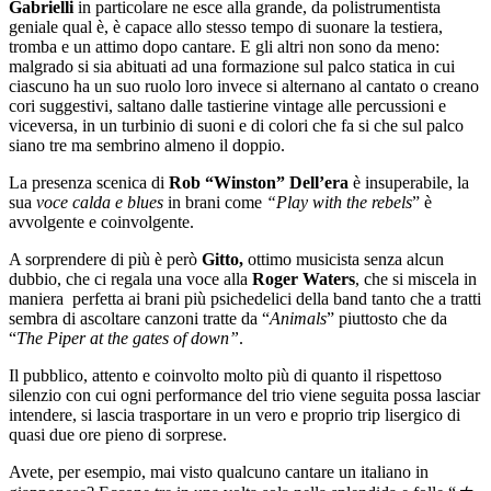
Gabrielli
in particolare ne esce alla grande, da polistrumentista
geniale qual è, è capace allo stesso tempo di suonare la testiera,
tromba e un attimo dopo cantare. E gli altri non sono da meno:
malgrado si sia abituati ad una formazione sul palco statica in cui
ciascuno ha un suo ruolo loro invece si alternano al cantato o creano
cori suggestivi, saltano dalle tastierine vintage alle percussioni e
viceversa, in un turbinio di suoni e di colori che fa si che sul palco
siano tre ma sembrino almeno il doppio.
La presenza scenica di
Rob “Winston” Dell’era
è insuperabile, la
sua
voce calda e blues
in brani come
“Play with the rebels
” è
avvolgente e coinvolgente.
A sorprendere di più è però
Gitto,
ottimo musicista senza alcun
dubbio, che ci regala una voce alla
Roger Waters
, che si miscela in
maniera perfetta ai brani più psichedelici della band tanto che a tratti
sembra di ascoltare canzoni tratte da “
Animals
” piuttosto che da
“
The Piper at the gates of down”
.
Il pubblico, attento e coinvolto molto più di quanto il rispettoso
silenzio con cui ogni performance del trio viene seguita possa lasciar
intendere, si lascia trasportare in un vero e proprio trip lisergico di
quasi due ore pieno di sorprese.
Avete, per esempio, mai visto qualcuno cantare un italiano in