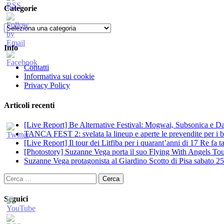
Categorie
Categorie
Info
Contatti
Informativa sui cookie
Privacy Policy
Articoli recenti
[Live Report] Be Alternative Festival: Mogwai, Subsonica e Dan
TANCA FEST 2: svelata la lineup e aperte le prevendite per i big
[Live Report] Il tour dei Litfiba per i quarant’anni di 17 Re fa
[Photostory] Suzanne Vega porta il suo Flying With Angels Tour
Suzanne Vega protagonista al Giardino Scotto di Pisa sabato 25
Ricerca
per:
Seguici