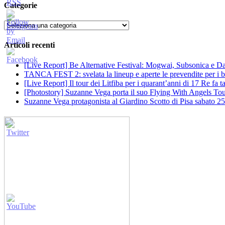
Categorie
Categorie
Articoli recenti
[Live Report] Be Alternative Festival: Mogwai, Subsonica e Dan
TANCA FEST 2: svelata la lineup e aperte le prevendite per i big
[Live Report] Il tour dei Litfiba per i quarant’anni di 17 Re fa
[Photostory] Suzanne Vega porta il suo Flying With Angels Tour
Suzanne Vega protagonista al Giardino Scotto di Pisa sabato 25