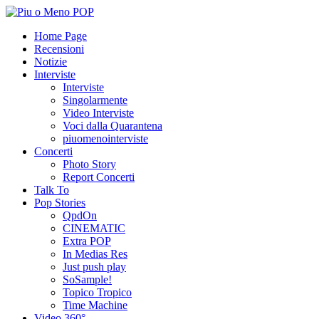
Home Page
Recensioni
Notizie
Interviste
Interviste
Singolarmente
Video Interviste
Voci dalla Quarantena
piuomenointerviste
Concerti
Photo Story
Report Concerti
Talk To
Pop Stories
QpdOn
CINEMATIC
Extra POP
In Medias Res
Just push play
SoSample!
Topico Tropico
Time Machine
Video 360°