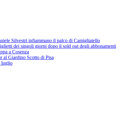
iele Silvestri infiammano il palco di Camigliatello
lietti dei singoli giorni dopo il sold out degli abbonamenti
 tappa a Cosenza
 al Giardino Scotto di Pisa
 luglio