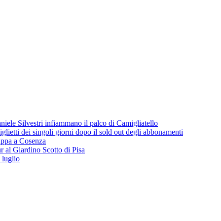
iele Silvestri infiammano il palco di Camigliatello
lietti dei singoli giorni dopo il sold out degli abbonamenti
 tappa a Cosenza
 al Giardino Scotto di Pisa
 luglio