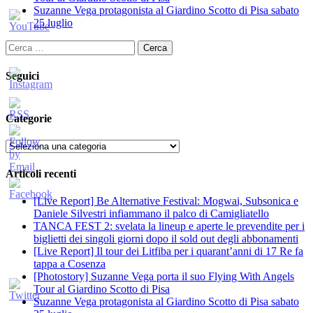
Suzanne Vega protagonista al Giardino Scotto di Pisa sabato
25 luglio
Ricerca
per:
Seguici
Categorie
Categorie
Articoli recenti
[Live Report] Be Alternative Festival: Mogwai, Subsonica e
Daniele Silvestri infiammano il palco di Camigliatello
TANCA FEST 2: svelata la lineup e aperte le prevendite per i
biglietti dei singoli giorni dopo il sold out degli abbonamenti
[Live Report] Il tour dei Litfiba per i quarant’anni di 17 Re fa
tappa a Cosenza
[Photostory] Suzanne Vega porta il suo Flying With Angels
Tour al Giardino Scotto di Pisa
Suzanne Vega protagonista al Giardino Scotto di Pisa sabato