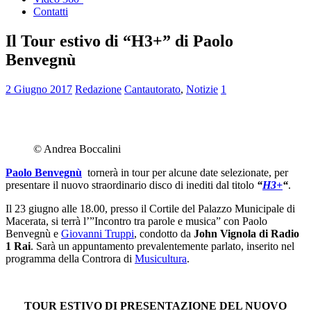
Contatti
Il Tour estivo di “H3+” di Paolo
Benvegnù
2 Giugno 2017
Redazione
Cantautorato
,
Notizie
1
© Andrea Boccalini
Paolo Benvegnù
tornerà in tour per alcune date selezionate, per
presentare il nuovo straordinario disco di inediti dal titolo
“
H3+
“
.
Il 23 giugno alle 18.00, presso il Cortile del Palazzo Municipale di
Macerata, si terrà l’”Incontro tra parole e musica” con Paolo
Benvegnù e
Giovanni Truppi
, condotto da
John Vignola di Radio
1 Rai
. Sarà un appuntamento prevalentemente parlato, inserito nel
programma della Controra di
Musicultura
.
TOUR ESTIVO DI PRESENTAZIONE DEL NUOVO