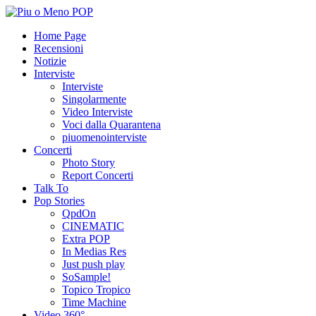
Home Page
Recensioni
Notizie
Interviste
Interviste
Singolarmente
Video Interviste
Voci dalla Quarantena
piuomenointerviste
Concerti
Photo Story
Report Concerti
Talk To
Pop Stories
QpdOn
CINEMATIC
Extra POP
In Medias Res
Just push play
SoSample!
Topico Tropico
Time Machine
Video 360°