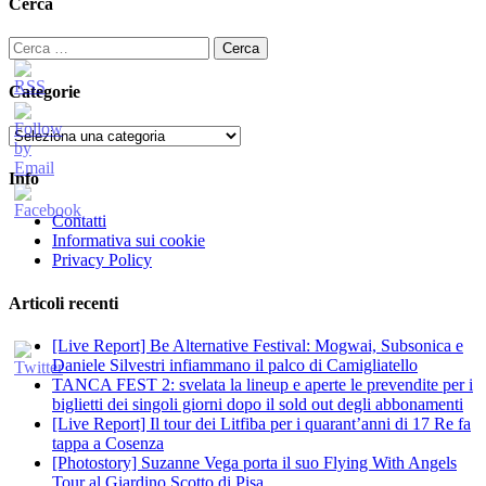
Cerca
Ricerca
per:
Categorie
Categorie
Info
Contatti
Informativa sui cookie
Privacy Policy
Articoli recenti
[Live Report] Be Alternative Festival: Mogwai, Subsonica e
Daniele Silvestri infiammano il palco di Camigliatello
TANCA FEST 2: svelata la lineup e aperte le prevendite per i
biglietti dei singoli giorni dopo il sold out degli abbonamenti
[Live Report] Il tour dei Litfiba per i quarant’anni di 17 Re fa
tappa a Cosenza
[Photostory] Suzanne Vega porta il suo Flying With Angels
Tour al Giardino Scotto di Pisa