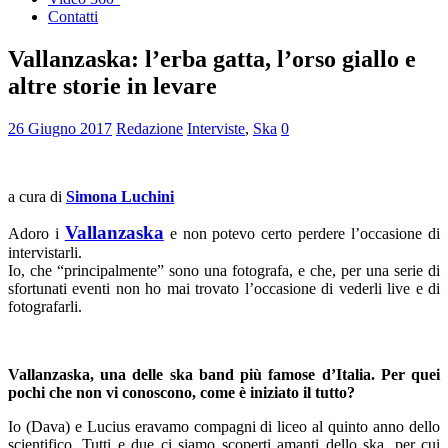
Contatti
Vallanzaska: l’erba gatta, l’orso giallo e
altre storie in levare
26 Giugno 2017
Redazione
Interviste
,
Ska
0
a cura di
Simona Luchini
Vallanzaska
Adoro i
e non potevo certo perdere l’occasione di
intervistarli.
Io, che “principalmente” sono una fotografa, e che, per una serie di
sfortunati eventi non ho mai trovato l’occasione di vederli live e di
fotografarli.
Vallanzaska, una delle ska band più famose d’Italia. Per quei
pochi che non vi conoscono, come è iniziato il tutto?
Io (Dava) e Lucius eravamo compagni di liceo al quinto anno dello
scientifico. Tutti e due ci siamo scoperti amanti dello ska, per cui