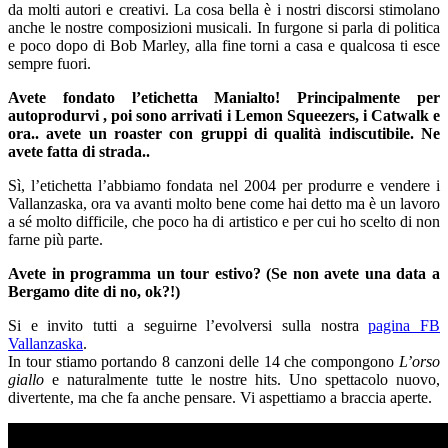
da molti autori e creativi. La cosa bella è i nostri discorsi stimolano
anche le nostre composizioni musicali. In furgone si parla di politica
e poco dopo di Bob Marley, alla fine torni a casa e qualcosa ti esce
sempre fuori.
Avete fondato l’etichetta Manialto! Principalmente per
autoprodurvi , poi sono arrivati i Lemon Squeezers, i Catwalk e
ora.. avete un roaster con gruppi di qualità indiscutibile. Ne
avete fatta di strada..
Sì, l’etichetta l’abbiamo fondata nel 2004 per produrre e vendere i
Vallanzaska, ora va avanti molto bene come hai detto ma è un lavoro
a sé molto difficile, che poco ha di artistico e per cui ho scelto di non
farne più parte.
Avete in programma un tour estivo? (Se non avete una data a
Bergamo dite di no, ok?!)
Si e invito tutti a seguirne l’evolversi sulla nostra
pagina FB
Vallanzaska
.
In tour stiamo portando 8 canzoni delle 14 che compongono
L’orso
giallo
e naturalmente tutte le nostre hits. Uno spettacolo nuovo,
divertente, ma che fa anche pensare. Vi aspettiamo a braccia aperte.