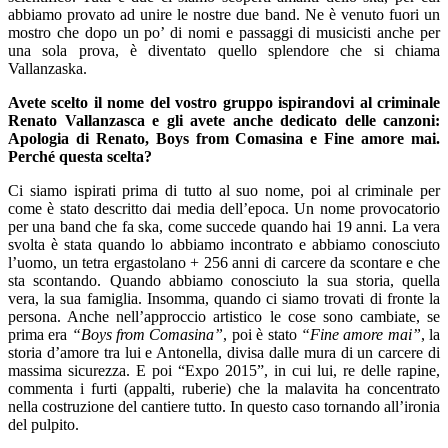
abbiamo provato ad unire le nostre due band. Ne è venuto fuori un
mostro che dopo un po’ di nomi e passaggi di musicisti anche per
una sola prova, è diventato quello splendore che si chiama
Vallanzaska.
Avete scelto il nome del vostro gruppo ispirandovi al criminale
Renato Vallanzasca e gli avete anche dedicato delle canzoni:
Apologia di Renato, Boys from Comasina e Fine amore mai.
Perché questa scelta?
Ci siamo ispirati prima di tutto al suo nome, poi al criminale per
come è stato descritto dai media dell’epoca. Un nome provocatorio
per una band che fa ska, come succede quando hai 19 anni. La vera
svolta è stata quando lo abbiamo incontrato e abbiamo conosciuto
l’uomo, un tetra ergastolano + 256 anni di carcere da scontare e che
sta scontando. Quando abbiamo conosciuto la sua storia, quella
vera, la sua famiglia. Insomma, quando ci siamo trovati di fronte la
persona. Anche nell’approccio artistico le cose sono cambiate, se
prima era
“Boys from Comasina”
, poi è stato
“Fine amore mai”
, la
storia d’amore tra lui e Antonella, divisa dalle mura di un carcere di
massima sicurezza. E poi “Expo 2015”, in cui lui, re delle rapine,
commenta i furti (appalti, ruberie) che la malavita ha concentrato
nella costruzione del cantiere tutto. In questo caso tornando all’ironia
del pulpito.