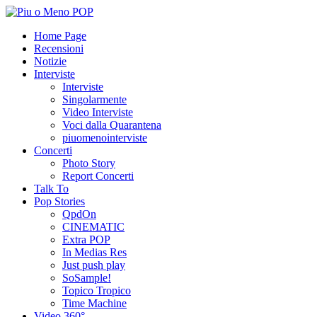
Home Page
Recensioni
Notizie
Interviste
Interviste
Singolarmente
Video Interviste
Voci dalla Quarantena
piuomenointerviste
Concerti
Photo Story
Report Concerti
Talk To
Pop Stories
QpdOn
CINEMATIC
Extra POP
In Medias Res
Just push play
SoSample!
Topico Tropico
Time Machine
Video 360°