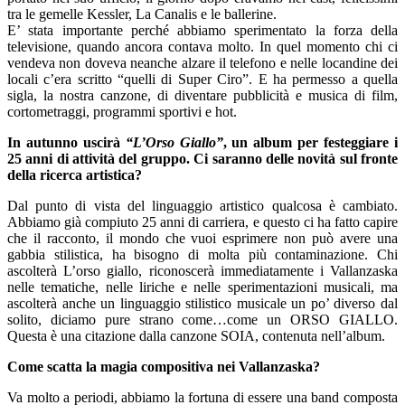
tra le gemelle Kessler, La Canalis e le ballerine.
E’ stata importante perché abbiamo sperimentato la forza della
televisione, quando ancora contava molto. In quel momento chi ci
vendeva non doveva neanche alzare il telefono e nelle locandine dei
locali c’era scritto “quelli di Super Ciro”. E ha permesso a quella
sigla, la nostra canzone, di diventare pubblicità e musica di film,
cortometraggi, programmi sportivi e hot.
In autunno uscirà
“L’Orso Giallo”
, un album per festeggiare i
25 anni di attività del gruppo. Ci saranno delle novità sul fronte
della ricerca artistica?
Dal punto di vista del linguaggio artistico qualcosa è cambiato.
Abbiamo già compiuto 25 anni di carriera, e questo ci ha fatto capire
che il racconto, il mondo che vuoi esprimere non può avere una
gabbia stilistica, ha bisogno di molta più contaminazione. Chi
ascolterà L’orso giallo, riconoscerà immediatamente i Vallanzaska
nelle tematiche, nelle liriche e nelle sperimentazioni musicali, ma
ascolterà anche un linguaggio stilistico musicale un po’ diverso dal
solito, diciamo pure strano come…come un ORSO GIALLO.
Questa è una citazione dalla canzone SOIA, contenuta nell’album.
Come scatta la magia compositiva nei Vallanzaska?
Va molto a periodi, abbiamo la fortuna di essere una band composta