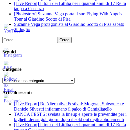
[Live Report] Il tour dei Litfiba per i quarant’anni di 17 Re fa
tappa a Cosenza
[Photostory] Suzanne Vega porta il suo Flying With Angels
Tour al Giardino Scotto di Pisa
Suzanne Vega protagonista al Giardino Scotto di Pisa sabato
25 luglio
Ricerca
per:
Seguici
Categorie
Categorie
Articoli recenti
[Live Report] Be Alternative Festival: Mogwai, Subsonica e
Daniele Silvestri infiammano il palco di Camigliatello
TANCA FEST 2: svelata la lineup e aperte le prevendite per i
biglietti dei singoli giorni dopo il sold out degli abbonamenti
[Live Report] Il tour dei Litfiba per i quarant’anni di 17 Re fa
tappa a Cosenza