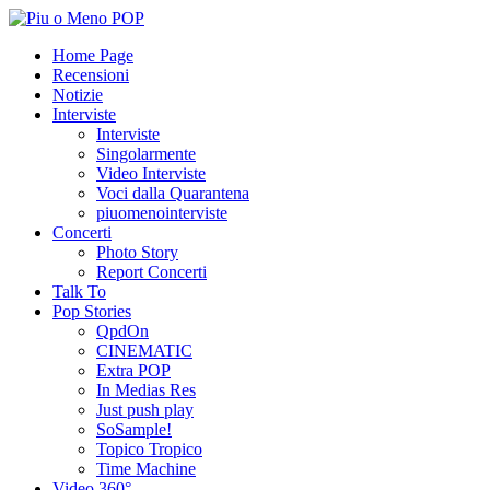
Home Page
Recensioni
Notizie
Interviste
Interviste
Singolarmente
Video Interviste
Voci dalla Quarantena
piuomenointerviste
Concerti
Photo Story
Report Concerti
Talk To
Pop Stories
QpdOn
CINEMATIC
Extra POP
In Medias Res
Just push play
SoSample!
Topico Tropico
Time Machine
Video 360°