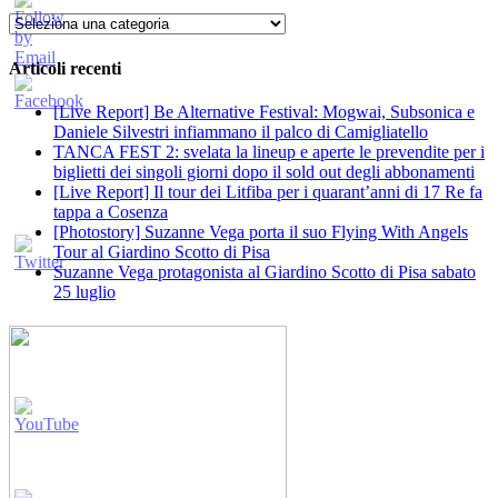
Categorie
Articoli recenti
[Live Report] Be Alternative Festival: Mogwai, Subsonica e
Daniele Silvestri infiammano il palco di Camigliatello
TANCA FEST 2: svelata la lineup e aperte le prevendite per i
biglietti dei singoli giorni dopo il sold out degli abbonamenti
[Live Report] Il tour dei Litfiba per i quarant’anni di 17 Re fa
tappa a Cosenza
[Photostory] Suzanne Vega porta il suo Flying With Angels
Tour al Giardino Scotto di Pisa
Suzanne Vega protagonista al Giardino Scotto di Pisa sabato
25 luglio