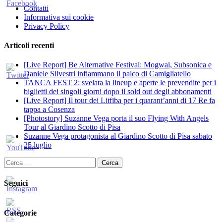
Contatti
Informativa sui cookie
Privacy Policy
Articoli recenti
[Live Report] Be Alternative Festival: Mogwai, Subsonica e
Daniele Silvestri infiammano il palco di Camigliatello
TANCA FEST 2: svelata la lineup e aperte le prevendite per i
biglietti dei singoli giorni dopo il sold out degli abbonamenti
[Live Report] Il tour dei Litfiba per i quarant’anni di 17 Re fa
tappa a Cosenza
[Photostory] Suzanne Vega porta il suo Flying With Angels
Tour al Giardino Scotto di Pisa
Suzanne Vega protagonista al Giardino Scotto di Pisa sabato
25 luglio
Ricerca
per:
Seguici
Categorie