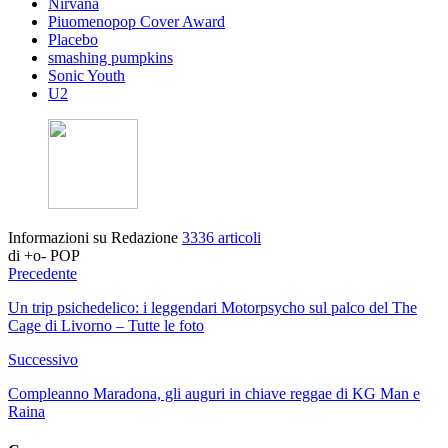
Nirvana
Piuomenopop Cover Award
Placebo
smashing pumpkins
Sonic Youth
U2
Informazioni su Redazione
3336 articoli
di +o- POP
Precedente
Un trip psichedelico: i leggendari Motorpsycho sul palco del The
Cage di Livorno – Tutte le foto
Successivo
Compleanno Maradona, gli auguri in chiave reggae di KG Man e
Raina