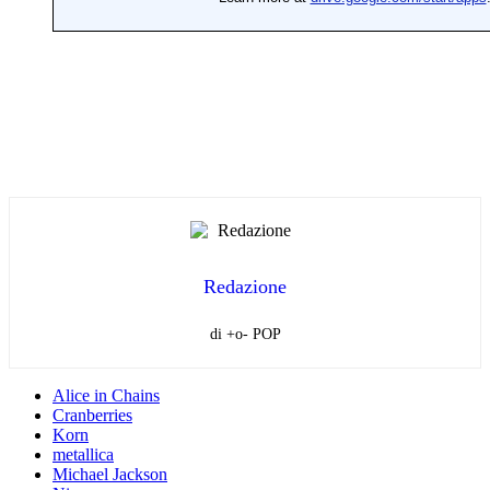
Redazione
di +o- POP
Alice in Chains
Cranberries
Korn
metallica
Michael Jackson