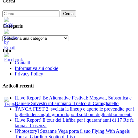
Cerca
Ricerca
per:
Categorie
Categorie
Info
Contatti
Informativa sui cookie
Privacy Policy
Articoli recenti
[Live Report] Be Alternative Festival: Mogwai, Subsonica e
Daniele Silvestri infiammano il palco di Camigliatello
TANCA FEST 2: svelata la lineup e aperte le prevendite per i
biglietti dei singoli giorni dopo il sold out degli abbonamenti
[Live Report] Il tour dei Litfiba per i quarant’anni di 17 Re fa
tappa a Cosenza
[Photostory] Suzanne Vega porta il suo Flying With Angels
Tour al Giardino Scotto di Pisa