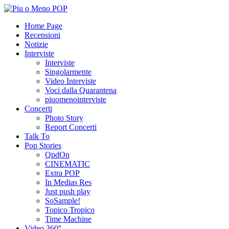
Home Page
Recensioni
Notizie
Interviste
Interviste
Singolarmente
Video Interviste
Voci dalla Quarantena
piuomenointerviste
Concerti
Photo Story
Report Concerti
Talk To
Pop Stories
QpdOn
CINEMATIC
Extra POP
In Medias Res
Just push play
SoSample!
Topico Tropico
Time Machine
Video 360°