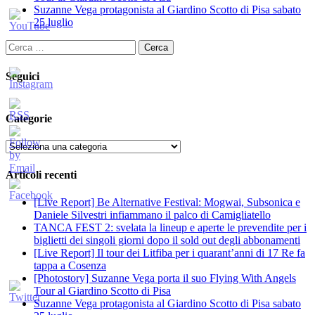
Suzanne Vega protagonista al Giardino Scotto di Pisa sabato
25 luglio
Ricerca
per:
Seguici
Categorie
Categorie
Articoli recenti
[Live Report] Be Alternative Festival: Mogwai, Subsonica e
Daniele Silvestri infiammano il palco di Camigliatello
TANCA FEST 2: svelata la lineup e aperte le prevendite per i
biglietti dei singoli giorni dopo il sold out degli abbonamenti
[Live Report] Il tour dei Litfiba per i quarant’anni di 17 Re fa
tappa a Cosenza
[Photostory] Suzanne Vega porta il suo Flying With Angels
Tour al Giardino Scotto di Pisa
Suzanne Vega protagonista al Giardino Scotto di Pisa sabato