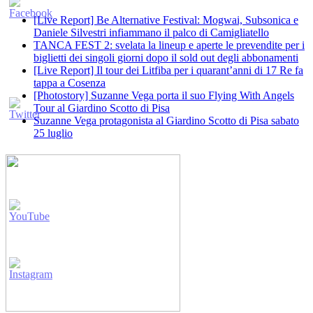
[Live Report] Be Alternative Festival: Mogwai, Subsonica e
Daniele Silvestri infiammano il palco di Camigliatello
TANCA FEST 2: svelata la lineup e aperte le prevendite per i
biglietti dei singoli giorni dopo il sold out degli abbonamenti
[Live Report] Il tour dei Litfiba per i quarant’anni di 17 Re fa
tappa a Cosenza
[Photostory] Suzanne Vega porta il suo Flying With Angels
Tour al Giardino Scotto di Pisa
Suzanne Vega protagonista al Giardino Scotto di Pisa sabato
25 luglio