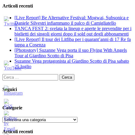
Articoli recenti
[Live Report] Be Alternative Festival: Mogwai, Subsonica e
Daniele Silvestri infiammano il palco di Camigliatello
TANCA FEST 2: svelata la lineup e aperte le prevendite per i
biglietti dei singoli giorni dopo il sold out degli abbonamenti
[Live Report] Il tour dei Litfiba per i quarant’anni di 17 Re fa
tappa a Cosenza
[Photostory] Suzanne Vega porta il suo Flying With Angels
Tour al Giardino Scotto di Pisa
Suzanne Vega protagonista al Giardino Scotto di Pisa sabato
25 luglio
Ricerca
per:
Seguici
Categorie
Categorie
Articoli recenti