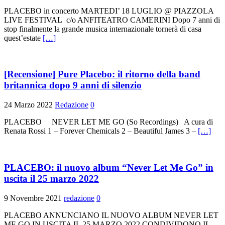
PLACEBO in concerto MARTEDI’ 18 LUGLIO @ PIAZZOLA
LIVE FESTIVAL c/o ANFITEATRO CAMERINI Dopo 7 anni di
stop finalmente la grande musica internazionale tornerà di casa
quest’estate
[…]
[Recensione] Pure Placebo: il ritorno della band
britannica dopo 9 anni di silenzio
24 Marzo 2022
Redazione
0
PLACEBO NEVER LET ME GO (So Recordings) A cura di
Renata Rossi 1 – Forever Chemicals 2 – Beautiful James 3 –
[…]
PLACEBO: il nuovo album “Never Let Me Go” in
uscita il 25 marzo 2022
9 Novembre 2021
redazione
0
PLACEBO ANNUNCIANO IL NUOVO ALBUM NEVER LET
ME GO IN USCITA IL 25 MARZO 2022 CONDIVIDONO IL