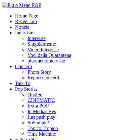
Home Page
Recensioni
Notizie
Interviste
Interviste
Singolarmente
Video Interviste
Voci dalla Quarantena
piuomenointerviste
Concerti
Photo Story
Report Concerti
Talk To
Pop Stories
QpdOn
CINEMATIC
Extra POP
In Medias Res
Just push play
SoSample!
Topico Tropico
Time Machine
Video 360°