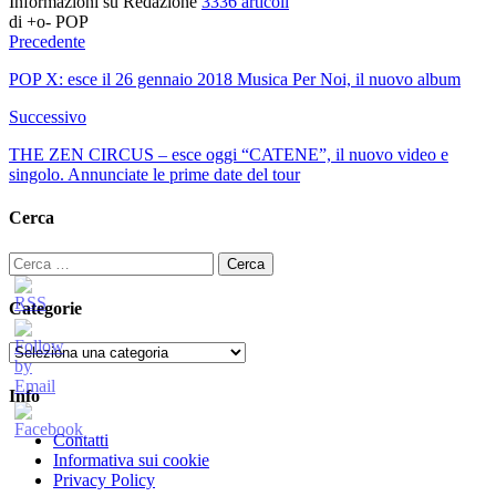
Informazioni su Redazione
3336 articoli
di +o- POP
Precedente
POP X: esce il 26 gennaio 2018 Musica Per Noi, il nuovo album
Successivo
THE ZEN CIRCUS – esce oggi “CATENE”, il nuovo video e
singolo. Annunciate le prime date del tour
Cerca
Ricerca
per:
Categorie
Categorie
Info
Contatti
Informativa sui cookie
Privacy Policy