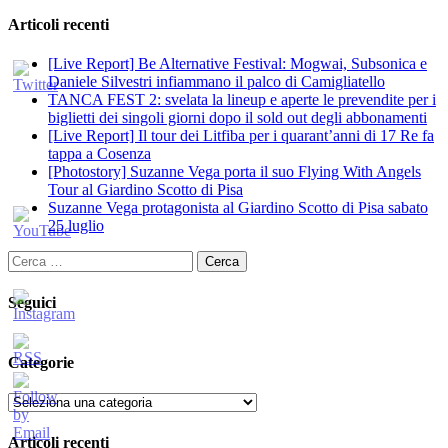
Articoli recenti
[Live Report] Be Alternative Festival: Mogwai, Subsonica e
Daniele Silvestri infiammano il palco di Camigliatello
TANCA FEST 2: svelata la lineup e aperte le prevendite per i
biglietti dei singoli giorni dopo il sold out degli abbonamenti
[Live Report] Il tour dei Litfiba per i quarant’anni di 17 Re fa
tappa a Cosenza
[Photostory] Suzanne Vega porta il suo Flying With Angels
Tour al Giardino Scotto di Pisa
Suzanne Vega protagonista al Giardino Scotto di Pisa sabato
25 luglio
Ricerca
per:
Seguici
Categorie
Categorie
Articoli recenti