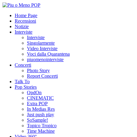
Home Page
Recensioni
Notizie
Interviste
Interviste
Singolarmente
Video Interviste
Voci dalla Quarantena
piuomenointerviste
Concerti
Photo Story
Report Concerti
Talk To
Pop Stories
QpdOn
CINEMATIC
Extra POP
In Medias Res
Just push play
SoSample!
Topico Tropico
Time Machine
Video 360°