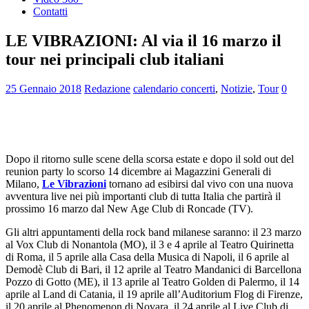
Contatti
LE VIBRAZIONI: Al via il 16 marzo il
tour nei principali club italiani
25 Gennaio 2018
Redazione
calendario concerti
,
Notizie
,
Tour
0
Dopo il ritorno sulle scene della scorsa estate e dopo il sold out del
reunion party lo scorso 14 dicembre ai Magazzini Generali di
Milano,
Le Vibrazioni
tornano ad esibirsi dal vivo con una nuova
avventura live nei più importanti club di tutta Italia che partirà il
prossimo 16 marzo dal New Age Club di Roncade (TV).
Gli altri appuntamenti della rock band milanese saranno: il 23 marzo
al Vox Club di Nonantola (MO), il 3 e 4 aprile al Teatro Quirinetta
di Roma, il 5 aprile alla Casa della Musica di Napoli, il 6 aprile al
Demodè Club di Bari, il 12 aprile al Teatro Mandanici di Barcellona
Pozzo di Gotto (ME), il 13 aprile al Teatro Golden di Palermo, il 14
aprile al Land di Catania, il 19 aprile all’Auditorium Flog di Firenze,
il 20 aprile al Phenomenon di Novara, il 24 aprile al Live Club di