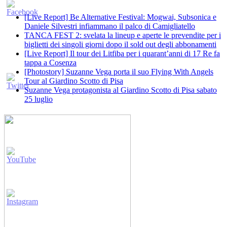
[Live Report] Be Alternative Festival: Mogwai, Subsonica e
Daniele Silvestri infiammano il palco di Camigliatello
TANCA FEST 2: svelata la lineup e aperte le prevendite per i
biglietti dei singoli giorni dopo il sold out degli abbonamenti
[Live Report] Il tour dei Litfiba per i quarant’anni di 17 Re fa
tappa a Cosenza
[Photostory] Suzanne Vega porta il suo Flying With Angels
Tour al Giardino Scotto di Pisa
Suzanne Vega protagonista al Giardino Scotto di Pisa sabato
25 luglio