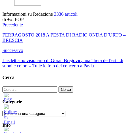
Informazioni su Redazione
3336 articoli
di +o- POP
Precedente
FERRAGOSTO 2018 A FESTA DI RADIO ONDA D’URTO –
BRESCIA
Successivo
L’eclettismo visionario di Goran Bregovic, una “fiera dell’est” di
suoni e colori – Tutte le foto del concerto a Pavia
Cerca
Ricerca
per:
Categorie
Categorie
Info