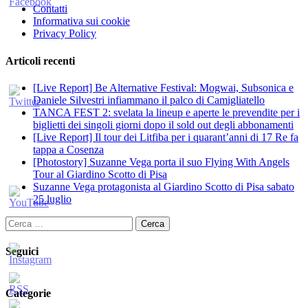
Contatti
Informativa sui cookie
Privacy Policy
Articoli recenti
[Live Report] Be Alternative Festival: Mogwai, Subsonica e
Daniele Silvestri infiammano il palco di Camigliatello
TANCA FEST 2: svelata la lineup e aperte le prevendite per i
biglietti dei singoli giorni dopo il sold out degli abbonamenti
[Live Report] Il tour dei Litfiba per i quarant’anni di 17 Re fa
tappa a Cosenza
[Photostory] Suzanne Vega porta il suo Flying With Angels
Tour al Giardino Scotto di Pisa
Suzanne Vega protagonista al Giardino Scotto di Pisa sabato
25 luglio
Ricerca
per:
Seguici
Categorie