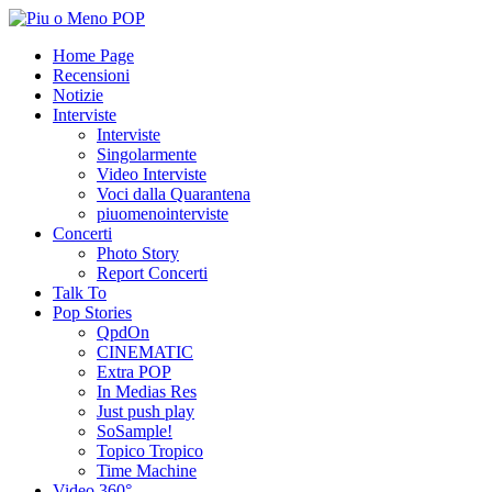
Home Page
Recensioni
Notizie
Interviste
Interviste
Singolarmente
Video Interviste
Voci dalla Quarantena
piuomenointerviste
Concerti
Photo Story
Report Concerti
Talk To
Pop Stories
QpdOn
CINEMATIC
Extra POP
In Medias Res
Just push play
SoSample!
Topico Tropico
Time Machine
Video 360°