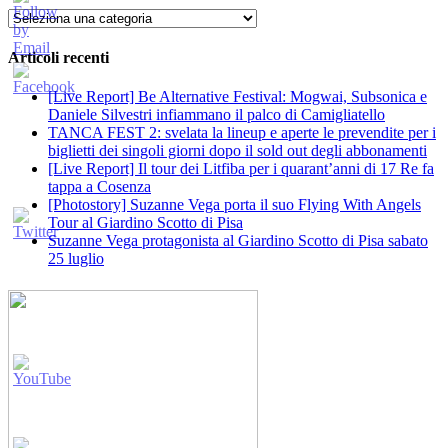
Categorie
Articoli recenti
[Live Report] Be Alternative Festival: Mogwai, Subsonica e
Daniele Silvestri infiammano il palco di Camigliatello
TANCA FEST 2: svelata la lineup e aperte le prevendite per i
biglietti dei singoli giorni dopo il sold out degli abbonamenti
[Live Report] Il tour dei Litfiba per i quarant’anni di 17 Re fa
tappa a Cosenza
[Photostory] Suzanne Vega porta il suo Flying With Angels
Tour al Giardino Scotto di Pisa
Suzanne Vega protagonista al Giardino Scotto di Pisa sabato
25 luglio