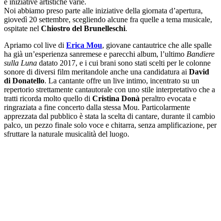
e iniziative artistiche varie.
Noi abbiamo preso parte alle iniziative della giornata d’apertura,
giovedì 20 settembre, scegliendo alcune fra quelle a tema musicale,
ospitate nel
Chiostro del Brunelleschi
.
Apriamo col live di
Erica Mou
, giovane cantautrice che alle spalle
ha già un’esperienza sanremese e parecchi album, l’ultimo
Bandiere
sulla Luna
datato 2017, e i cui brani sono stati scelti per le colonne
sonore di diversi film meritandole anche una candidatura ai
David
di Donatello
. La cantante offre un live intimo, incentrato su un
repertorio strettamente cantautorale con uno stile interpretativo che a
tratti ricorda molto quello di
Cristina Donà
peraltro evocata e
ringraziata a fine concerto dalla stessa Mou. Particolarmente
apprezzata dal pubblico è stata la scelta di cantare, durante il cambio
palco, un pezzo finale solo voce e chitarra, senza amplificazione, per
sfruttare la naturale musicalità del luogo.