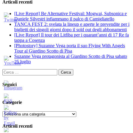
Articoli recenti
[Live Report] Be Alternative Festival: Mogwai, Subsonica e
Daniele Silvestri infiammano il palco di Camigliatello
TANCA FEST 2: svelata la lineup e aperte le prevendite per i
biglietti dei singoli giorni dopo il sold out degli abbonamenti
[Live Report] Il tour dei Litfiba per i quarant’anni di 17 Re fa
tappa a Cosenza
[Photostory] Suzanne Vega porta il suo Flying With Angels
Tour al Giardino Scotto di Pisa
Suzanne Vega protagonista al Giardino Scotto di Pisa sabato
25 luglio
Ricerca
per:
Seguici
Categorie
Categorie
Articoli recenti