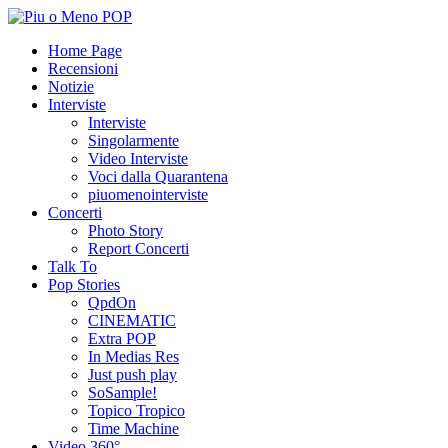
Home Page
Recensioni
Notizie
Interviste
Interviste
Singolarmente
Video Interviste
Voci dalla Quarantena
piuomenointerviste
Concerti
Photo Story
Report Concerti
Talk To
Pop Stories
QpdOn
CINEMATIC
Extra POP
In Medias Res
Just push play
SoSample!
Topico Tropico
Time Machine
Video 360°