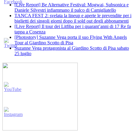
[Live Report] Be Alternative Festival: Mogwai, Subsonica e
Daniele Silvestri infiammano il palco di Camigliatello
TANCA FEST 2: svelata la lineup e aperte le prevendite per i
biglietti dei singoli giorni dopo il sold out degli abbonamenti
[Live Report] Il tour dei Litfiba per i quarant’anni di 17 Re fa
tappa a Cosenza
[Photostory] Suzanne Vega porta il suo Flying With Angels
Tour al Giardino Scotto di Pisa
Suzanne Vega protagonista al Giardino Scotto di Pisa sabato
25 luglio