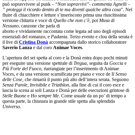
può sopravvivere al punk – “
Non sopravvivi”- commenta Agnelli –
” proteggi il ricordo dentro di te ma diventi qualche altra cosa
”. Nel
fluire di chiacchiere e letture s’inseriscono prima una riuscitissima
versione chitarra e voce di
Quello che non c’è,
poi
Musa di
Nessuno
, canzone che parla di
aborto e vividamente raccontata come legata ad uno degli episodi
essenziali del romanzo, e
Padania
. Terzo evento e clou della serata è
il live di
Cristina Donà
accompagnata dallo storico collaboratore
Saverio Lanza
e dal coro
Animae Voces
.
L’apertura del set spetta al coro e la Donà entra dopo pochi minuti
per eseguire una versione spettrale di
Tregua
, seguita da
Goccia
e
Più Forte del Fuoco
, riarrangiate per l’inserimento di Animae
Voces, e da una versione scarnificata per piano e voce de I
l Senso
delle Cose,
che rimarrà il punto più alto dell’intera serata. Seguono
Senza Parole, Invisibile e Triathlon
, alla fine di cui il coro esce e
lascia la scena ai soli Lanza e Donà per delle esecuzioni grintose di
Stelle Buone
e
Ho sempre Me
. Come usuale da un po’ di tempo a
questa parte, la chiusura in grande stile spetta alla splendida
Universo.