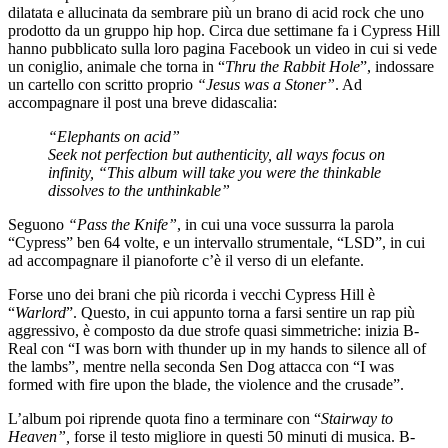
dilatata e allucinata da sembrare più un brano di acid rock che uno
prodotto da un gruppo hip hop. Circa due settimane fa i Cypress Hill
hanno pubblicato sulla loro pagina Facebook un video in cui si vede
un coniglio, animale che torna in “
Thru the Rabbit Hole
”, indossare
un cartello con scritto proprio
“Jesus was a Stoner”
. Ad
accompagnare il post una breve didascalia:
“Elephants on acid”
Seek not perfection but authenticity, all ways focus on
infinity, “This album will take you were the thinkable
dissolves to the unthinkable”
Seguono
“Pass the Knife”
, in cui una voce sussurra la parola
“Cypress” ben 64 volte, e un intervallo strumentale, “LSD”, in cui
ad accompagnare il pianoforte c’è il verso di un elefante.
Forse uno dei brani che più ricorda i vecchi Cypress Hill è
“
Warlord
”. Questo, in cui appunto torna a farsi sentire un rap più
aggressivo, è composto da due strofe quasi simmetriche: inizia B-
Real con “I was born with thunder up in my hands to silence all of
the lambs”, mentre nella seconda Sen Dog attacca con “I was
formed with fire upon the blade, the violence and the crusade”.
L’album poi riprende quota fino a terminare con “
Stairway to
Heaven”,
forse il testo migliore in questi 50 minuti di musica. B-