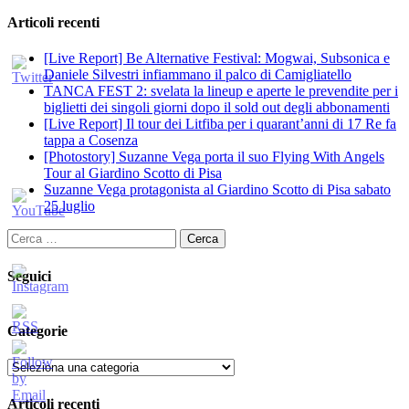
Articoli recenti
[Live Report] Be Alternative Festival: Mogwai, Subsonica e
Daniele Silvestri infiammano il palco di Camigliatello
TANCA FEST 2: svelata la lineup e aperte le prevendite per i
biglietti dei singoli giorni dopo il sold out degli abbonamenti
[Live Report] Il tour dei Litfiba per i quarant’anni di 17 Re fa
tappa a Cosenza
[Photostory] Suzanne Vega porta il suo Flying With Angels
Tour al Giardino Scotto di Pisa
Suzanne Vega protagonista al Giardino Scotto di Pisa sabato
25 luglio
Ricerca
per:
Seguici
Categorie
Categorie
Articoli recenti