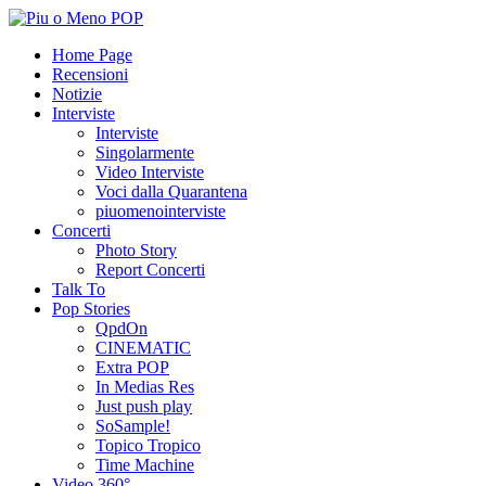
Home Page
Recensioni
Notizie
Interviste
Interviste
Singolarmente
Video Interviste
Voci dalla Quarantena
piuomenointerviste
Concerti
Photo Story
Report Concerti
Talk To
Pop Stories
QpdOn
CINEMATIC
Extra POP
In Medias Res
Just push play
SoSample!
Topico Tropico
Time Machine
Video 360°