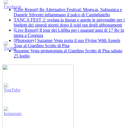
[Live Report] Be Alternative Festival: Mogwai, Subsonica e
Daniele Silvestri infiammano il palco di Camigliatello
TANCA FEST 2: svelata la lineup e aperte le prevendite per i
biglietti dei singoli giorni dopo il sold out degli abbonamenti
[Live Report] Il tour dei Litfiba per i quarant’anni di 17 Re fa
tappa a Cosenza
[Photostory] Suzanne Vega porta il suo Flying With Angels
Tour al Giardino Scotto di Pisa
Suzanne Vega protagonista al Giardino Scotto di Pisa sabato
25 luglio