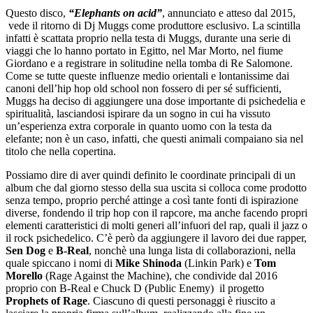
Questo disco,
“Elephants on acid”
, annunciato e atteso dal 2015,
vede il ritorno di Dj Muggs come produttore esclusivo. La scintilla
infatti è scattata proprio nella testa di Muggs, durante una serie di
viaggi che lo hanno portato in Egitto, nel Mar Morto, nel fiume
Giordano e a registrare in solitudine nella tomba di Re Salomone.
Come se tutte queste influenze medio orientali e lontanissime dai
canoni dell’hip hop old school non fossero di per sé sufficienti,
Muggs ha deciso di aggiungere una dose importante di psichedelia e
spiritualità, lasciandosi ispirare da un sogno in cui ha vissuto
un’esperienza extra corporale in quanto uomo con la testa da
elefante; non è un caso, infatti, che questi animali compaiano sia nel
titolo che nella copertina.
Possiamo dire di aver quindi definito le coordinate principali di un
album che dal giorno stesso della sua uscita si colloca come prodotto
senza tempo, proprio perché attinge a così tante fonti di ispirazione
diverse, fondendo il trip hop con il rapcore, ma anche facendo propri
elementi caratteristici di molti generi all’infuori del rap, quali il jazz o
il rock psichedelico. C’è però da aggiungere il lavoro dei due rapper,
Sen Dog
e
B-Real
, nonchè una lunga lista di collaborazioni, nella
quale spiccano i nomi di
Mike Shinoda
(Linkin Park) e
Tom
Morello
(Rage Against the Machine), che condivide dal 2016
proprio con B-Real e Chuck D (Public Enemy) il progetto
Prophets of Rage
. Ciascuno di questi personaggi è riuscito a