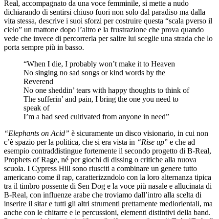
Real, accompagnato da una voce femminile, si mette a nudo
dichiarando di sentirsi chiuso fuori non solo dal paradiso ma dalla
vita stessa, descrive i suoi sforzi per costruire questa “scala pverso il
cielo” un mattone dopo l’altro e la frustrazione che prova quando
vede che invece di percorrerla per salire lui sceglie una strada che lo
porta sempre più in basso.
“When I die, I probably won’t make it to Heaven
No singing no sad songs or kind words by the
Reverend
No one sheddin’ tears with happy thoughts to think of
The sufferin’ and pain, I bring the one you need to
speak of
I’m a bad seed cultivated from anyone in need”
“Elephants on Acid”
è sicuramente un disco visionario, in cui non
c’è spazio per la politica, che si era vista in
“Rise up
” e che ad
esempio contraddistingue fortemente il secondo progetto di B-Real,
Prophets of Rage, né per giochi di dissing o critiche alla nuova
scuola. I Cypress Hill sono riusciti a combinare un genere tutto
americano come il rap, caratterizzndolo con la loro alternanza tipica
tra il timbro possente di Sen Dog e la voce più nasale e allucinata di
B-Real, con influenze arabe che troviamo dall’intro alla scelta di
inserire il sitar e tutti gli altri strumenti prettamente mediorientali, ma
anche con le chitarre e le percussioni, elementi distintivi della band.