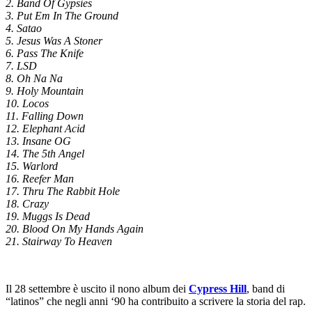
2.
Band Of Gypsies
3.
Put Em In The Ground
4.
Satao
5.
Jesus Was A Stoner
6.
Pass The Knife
7.
LSD
8.
Oh Na Na
9.
Holy Mountain
10.
Locos
11.
Falling Down
12.
Elephant Acid
13.
Insane OG
14.
The 5th Angel
15.
Warlord
16.
Reefer Man
17.
Thru The Rabbit Hole
18.
Crazy
19.
Muggs Is Dead
20.
Blood On My Hands Again
21.
Stairway To Heaven
Il 28 settembre è uscito il nono album dei
Cypress Hill
, band di
“latinos” che negli anni ‘90 ha contribuito a scrivere la storia del rap.