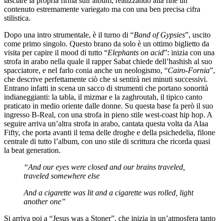
lasciare la propria firma sull’album, realizzando alla fine un
contenuto estremamente variegato ma con una ben precisa cifra
stilistica.
Dopo una intro strumentale, è il turno di “
Band of Gypsies
”, uscito
come primo singolo. Questo brano da solo è un ottimo biglietto da
visita per capire il mood di tutto “
Elephants on acid
”: inizia con una
strofa in arabo nella quale il rapper Sabat chiede dell’hashish al suo
spacciatore, e nel farlo conia anche un neologismo, “
Cairo-Fornia
”,
che descrive perfettamente ciò che si sentirà nei minuti successivi.
Entrano infatti in scena un sacco di strumenti che portano sonorità
indianeggianti: la tabla, il mizmar e la zaghroutah, il tipico canto
praticato in medio oriente dalle donne. Su questa base fa però il suo
ingresso B-Real, con una strofa in pieno stile west-coast hip hop. A
seguire arriva un’altra strofa in arabo, cantata questa volta da Alaa
Fifty, che porta avanti il tema delle droghe e della psichedelia, filone
centrale di tutto l’album, con uno stile di scrittura che ricorda quasi
la beat generation.
“
And our eyes were closed and our brains traveled,
traveled somewhere else
And a cigarette was lit and a cigarette was rolled, light
another one”
Si arriva poi a “Jesus was a Stoner”, che inizia in un’atmosfera tanto