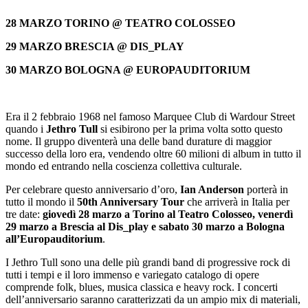
28 MARZO TORINO @ TEATRO COLOSSEO
29 MARZO BRESCIA @ DIS_PLAY
30 MARZO BOLOGNA @ EUROPAUDITORIUM
Era il 2 febbraio 1968 nel famoso Marquee Club di Wardour Street
quando i
Jethro Tull
si esibirono per la prima volta sotto questo
nome. Il gruppo diventerà una delle band durature di maggior
successo della loro era, vendendo oltre 60 milioni di album in tutto il
mondo ed entrando nella coscienza collettiva culturale.
Per celebrare questo anniversario d’oro,
Ian Anderson
porterà in
tutto il mondo il
50
th
Anniversary Tour
che arriverà in Italia per
tre date:
giovedì 28 marzo a Torino al Teatro Colosseo, venerdì
29 marzo a Brescia al Dis_play e sabato 30 marzo a Bologna
all’Europauditorium
.
I
Jethro Tull sono una delle più grandi band di progressive rock di
tutti i tempi e il loro immenso e variegato catalogo di opere
comprende folk, blues, musica classica e heavy rock. I concerti
dell’anniversario saranno caratterizzati da un ampio mix di materiali,