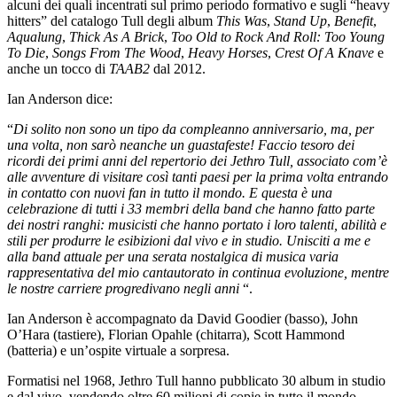
alcuni dei quali incentrati sul primo periodo formativo e sugli “heavy
hitters” del catalogo Tull degli album
This Was
,
Stand Up
,
Benefit
,
Aqualung
,
Thick As A Brick
,
Too Old to Rock And Roll: Too Young
To Die
,
Songs From The Wood
,
Heavy Horses
,
Crest Of A Knave
e
anche un tocco di
TAAB2
dal 2012.
Ian Anderson dice:
“
Di solito non sono un tipo da compleanno anniversario, ma, per
una volta, non sarò neanche un guastafeste! Faccio tesoro dei
ricordi dei primi anni del repertorio dei Jethro Tull, associato com’è
alle avventure di visitare così tanti paesi per la prima volta entrando
in contatto con nuovi fan in tutto il mondo. E questa è una
celebrazione di tutti i 33 membri della band che hanno fatto parte
dei nostri ranghi: musicisti che hanno portato i loro talenti, abilità e
stili per produrre le esibizioni dal vivo e in studio. Unisciti a me e
alla band attuale per una serata nostalgica di musica varia
rappresentativa del mio cantautorato in continua evoluzione, mentre
le nostre carriere progredivano negli anni
“.
Ian Anderson è accompagnato da David Goodier (basso), John
O’Hara (tastiere), Florian Opahle (chitarra), Scott Hammond
(batteria) e un’ospite virtuale a sorpresa.
Formatisi nel 1968, Jethro Tull hanno pubblicato 30 album in studio
e dal vivo, vendendo oltre 60 milioni di copie in tutto il mondo.