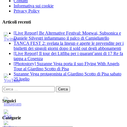
Contatti
Informativa sui cookie
Privacy Policy
Articoli recenti
[Live Report] Be Alternative Festival: Mogwai, Subsonica e
Daniele Silvestri infiammano il palco di Camigliatello
TANCA FEST 2: svelata la lineup e aperte le prevendite per i
biglietti dei singoli giorni dopo il sold out degli abbonamenti
[Live Report] Il tour dei Litfiba per i quarant’anni di 17 Re fa
tappa a Cosenza
[Photostory] Suzanne Vega porta il suo Flying With Angels
Tour al Giardino Scotto di Pisa
Suzanne Vega protagonista al Giardino Scotto di Pisa sabato
25 luglio
Ricerca
per:
Seguici
Categorie