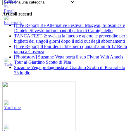
Categorie
Articoli recenti
[Live Report] Be Alternative Festival: Mogwai, Subsonica e
Daniele Silvestri infiammano il palco di Camigliatello
TANCA FEST 2: svelata la lineup e aperte le prevendite per i
biglietti dei singoli giorni dopo il sold out degli abbonamenti
[Live Report] Il tour dei Litfiba per i quarant’anni di 17 Re fa
tappa a Cosenza
[Photostory] Suzanne Vega porta il suo Flying With Angels
Tour al Giardino Scotto di Pisa
Suzanne Vega protagonista al Giardino Scotto di Pisa sabato
25 luglio