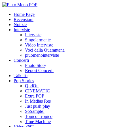
Home Page
Recensioni
Notizie
Interviste
Interviste
Singolarmente
Video Interviste
Voci dalla Quarantena
piuomenointerviste
Concerti
Photo Story
Report Concerti
Talk To
Pop Stories
QpdOn
CINEMATIC
Extra POP
In Medias Res
Just push play
SoSample!
Topico Tropico
Time Machine
Video 360°