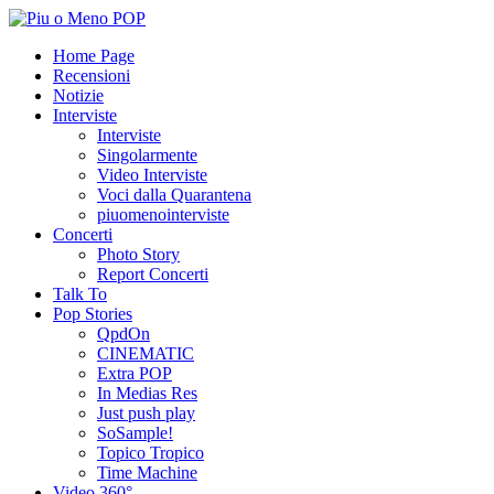
Home Page
Recensioni
Notizie
Interviste
Interviste
Singolarmente
Video Interviste
Voci dalla Quarantena
piuomenointerviste
Concerti
Photo Story
Report Concerti
Talk To
Pop Stories
QpdOn
CINEMATIC
Extra POP
In Medias Res
Just push play
SoSample!
Topico Tropico
Time Machine
Video 360°