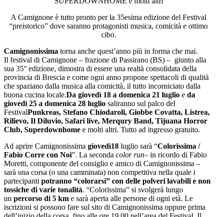
SUPERDOWNHOME e molti altri
A Camignone è tutto pronto per la 35esima edizione del Festival
“preistorico” dove saranno protagonisti musica, comicità e ottimo
cibo.
Camignonissima
torna anche quest’anno più in forma che mai.
Il festival di Camignone – frazione di Passirano (BS) – giunto alla
sua 35° edizione, dimostra di essere una realtà consolidata della
provincia di Brescia e come ogni anno propone spettacoli di qualità
che spaziano dalla musica alla comicità, il tutto incorniciato dalla
buona cucina locale.
Da giovedì 18 a domenica 21 luglio
e
da
giovedì 25 a domenica 28 luglio
saliranno sul palco del
Festival
Punkreas, Stefano Chiodaroli, Giobbe Covatta, Listrea,
Rilievo, Il Diluvio, Safari live, Merqury Band, Tijuana Horror
Club, Superdownhome
e molti altri. Tutto ad ingresso gratuito.
Ad aprire
Camignonissima
giovedì18
luglio sarà “
Colorissima /
Fabio Corre con Noi
”. La seconda
color run
– in ricordo di Fabio
Moretti, componente del consiglio e amico di
Camignonissima
–
sarà una corsa (o una camminata) non competitiva nella quale i
partecipanti
potranno “colorarsi” con delle polveri lavabili e non
tossiche di varie tonalità
. “Colorissima” si svolgerà lungo
un
percorso di 5 km
e sarà aperta alle persone di ogni età. Le
iscrizioni si possono fare sul sito di
Camignonissima
oppure prima
dell’inizio della corsa, fino alle ore 19.00 nell’area del Festival. Il