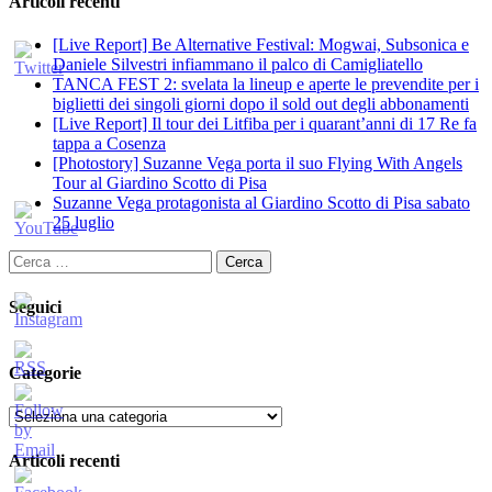
Articoli recenti
[Live Report] Be Alternative Festival: Mogwai, Subsonica e
Daniele Silvestri infiammano il palco di Camigliatello
TANCA FEST 2: svelata la lineup e aperte le prevendite per i
biglietti dei singoli giorni dopo il sold out degli abbonamenti
[Live Report] Il tour dei Litfiba per i quarant’anni di 17 Re fa
tappa a Cosenza
[Photostory] Suzanne Vega porta il suo Flying With Angels
Tour al Giardino Scotto di Pisa
Suzanne Vega protagonista al Giardino Scotto di Pisa sabato
25 luglio
Ricerca
per:
Seguici
Categorie
Categorie
Articoli recenti