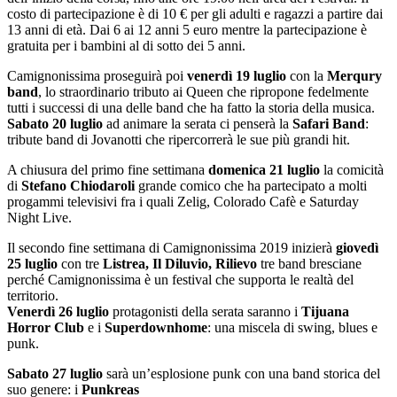
costo di partecipazione è di 10 € per gli adulti e ragazzi a partire dai
13 anni di età. Dai 6 ai 12 anni 5 euro mentre la partecipazione è
gratuita per i bambini al di sotto dei 5 anni.
Camignonissima
proseguirà poi
venerdì 19 luglio
con la
Merqury
band
, lo straordinario tributo ai Queen che ripropone fedelmente
tutti i successi di una delle band che ha fatto la storia della musica.
Sabato 20 luglio
ad animare la serata ci penserà la
Safari Band
:
tribute band di Jovanotti che ripercorrerà le sue più grandi hit.
A chiusura del primo fine settimana
domenica 21 luglio
la comicità
di
Stefano Chiodaroli
grande comico che ha partecipato a molti
progammi televisivi fra i quali Zelig, Colorado Cafè e Saturday
Night Live.
Il secondo fine settimana di
Camignonissima
2019 inizierà
giovedì
25 luglio
con tre
Listrea, Il Diluvio, Rilievo
tre band bresciane
perché
Camignonissima
è un festival che supporta le realtà del
territorio.
Venerdì 26 luglio
protagonisti della serata saranno i
Tijuana
Horror Club
e i
Superdownhome
: una miscela di swing, blues e
punk.
Sabato 27 luglio
sarà un’esplosione punk con una band storica del
suo genere: i
Punkreas