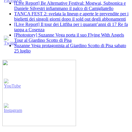
[Live Report] Be Alternative Festival: Mogwai, Subsonica e
Daniele Silvestri infiammano il palco di Camigliatello
TANCA FEST 2: svelata la lineup e aperte le prevendite per i
biglietti dei singoli giorni dopo il sold out degli abbonamenti
[Live Report] Il tour dei Litfiba per i quarant’anni di 17 Re fa
tappa a Cosenza
[Photostory] Suzanne Vega porta il suo Flying With Angels
Tour al Giardino Scotto di Pisa
Suzanne Vega protagonista al Giardino Scotto di Pisa sabato
25 luglio