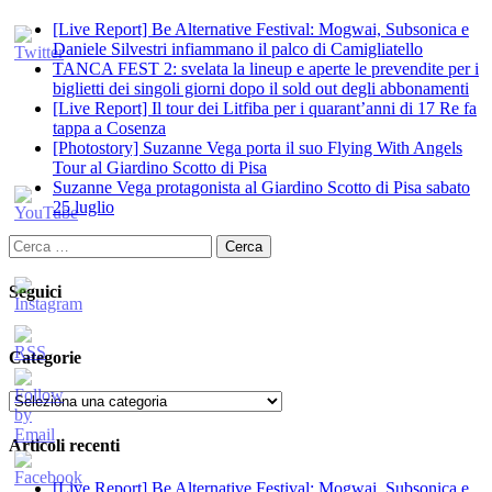
[Live Report] Be Alternative Festival: Mogwai, Subsonica e
Daniele Silvestri infiammano il palco di Camigliatello
TANCA FEST 2: svelata la lineup e aperte le prevendite per i
biglietti dei singoli giorni dopo il sold out degli abbonamenti
[Live Report] Il tour dei Litfiba per i quarant’anni di 17 Re fa
tappa a Cosenza
[Photostory] Suzanne Vega porta il suo Flying With Angels
Tour al Giardino Scotto di Pisa
Suzanne Vega protagonista al Giardino Scotto di Pisa sabato
25 luglio
Ricerca
per:
Seguici
Categorie
Categorie
Articoli recenti
[Live Report] Be Alternative Festival: Mogwai, Subsonica e