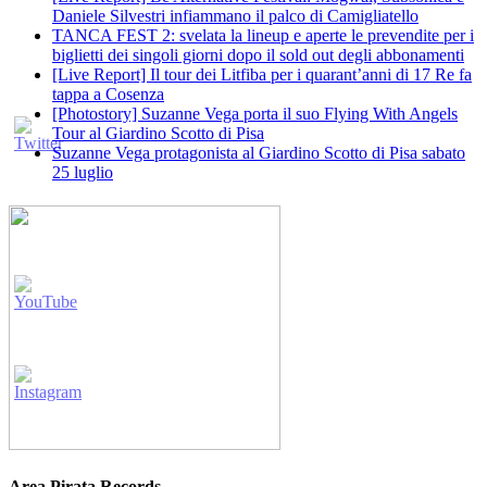
Daniele Silvestri infiammano il palco di Camigliatello
TANCA FEST 2: svelata la lineup e aperte le prevendite per i
biglietti dei singoli giorni dopo il sold out degli abbonamenti
[Live Report] Il tour dei Litfiba per i quarant’anni di 17 Re fa
tappa a Cosenza
[Photostory] Suzanne Vega porta il suo Flying With Angels
Tour al Giardino Scotto di Pisa
Suzanne Vega protagonista al Giardino Scotto di Pisa sabato
25 luglio
Area Pirata Records