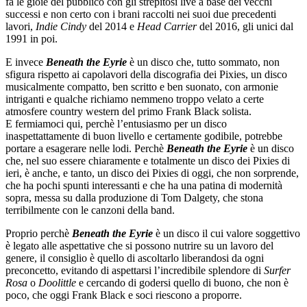
fa le gioie del pubblico con gli strepitosi live a base dei vecchi
successi e non certo con i brani raccolti nei suoi due precedenti
lavori,
Indie Cindy
del 2014 e
Head Carrier
del 2016, gli unici dal
1991 in poi.
E invece
Beneath the Eyrie
è un disco che, tutto sommato, non
sfigura rispetto ai capolavori della discografia dei Pixies, un disco
musicalmente compatto, ben scritto e ben suonato, con armonie
intriganti e qualche richiamo nemmeno troppo velato a certe
atmosfere country western del primo Frank Black solista.
E fermiamoci qui, perchè l’entusiasmo per un disco
inaspettattamente di buon livello e certamente godibile, potrebbe
portare a esagerare nelle lodi. Perchè
Beneath the Eyrie
è un disco
che, nel suo essere chiaramente e totalmente un disco dei Pixies di
ieri, è anche, e tanto, un disco dei Pixies di oggi, che non sorprende,
che ha pochi spunti interessanti e che ha una patina di modernità
sopra, messa su dalla produzione di Tom Dalgety, che stona
terribilmente con le canzoni della band.
Proprio perchè
Beneath the Eyrie
è un disco il cui valore soggettivo
è legato alle aspettative che si possono nutrire su un lavoro del
genere, il consiglio è quello di ascoltarlo liberandosi da ogni
preconcetto, evitando di aspettarsi l’incredibile splendore di
Surfer
Rosa
o
Doolittle
e cercando di godersi quello di buono, che non è
poco, che oggi Frank Black e soci riescono a proporre.