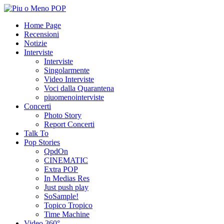
Home Page
Recensioni
Notizie
Interviste
Interviste
Singolarmente
Video Interviste
Voci dalla Quarantena
piuomenointerviste
Concerti
Photo Story
Report Concerti
Talk To
Pop Stories
QpdOn
CINEMATIC
Extra POP
In Medias Res
Just push play
SoSample!
Topico Tropico
Time Machine
Video 360°