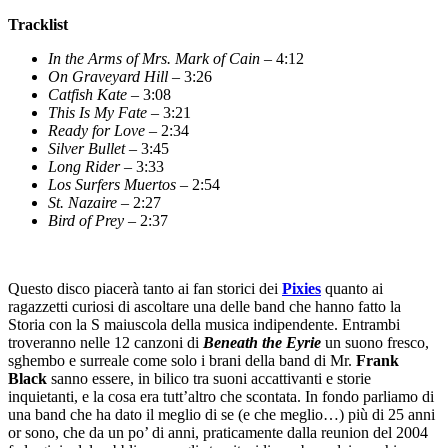
Tracklist
In the Arms of Mrs. Mark of Cain
– 4:12
On Graveyard Hill
– 3:26
Catfish Kate
– 3:08
This Is My Fate
– 3:21
Ready for Love
– 2:34
Silver Bullet
– 3:45
Long Rider
– 3:33
Los Surfers Muertos
– 2:54
St. Nazaire
– 2:27
Bird of Prey
– 2:37
Questo disco piacerà tanto ai fan storici dei
Pixies
quanto ai
ragazzetti curiosi di ascoltare una delle band che hanno fatto la
Storia con la S maiuscola della musica indipendente. Entrambi
troveranno nelle 12 canzoni di
Beneath the Eyrie
un suono fresco,
sghembo e surreale come solo i brani della band di Mr.
Frank
Black
sanno essere, in bilico tra suoni accattivanti e storie
inquietanti, e la cosa era tutt’altro che scontata. In fondo parliamo di
una band che ha dato il meglio di se (e che meglio…) più di 25 anni
or sono, che da un po’ di anni, praticamente dalla reunion del 2004