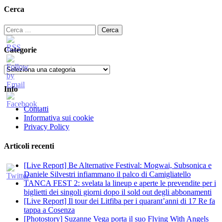
Cerca
Ricerca
per:
Categorie
Categorie
Info
Contatti
Informativa sui cookie
Privacy Policy
Articoli recenti
[Live Report] Be Alternative Festival: Mogwai, Subsonica e
Daniele Silvestri infiammano il palco di Camigliatello
TANCA FEST 2: svelata la lineup e aperte le prevendite per i
biglietti dei singoli giorni dopo il sold out degli abbonamenti
[Live Report] Il tour dei Litfiba per i quarant’anni di 17 Re fa
tappa a Cosenza
[Photostory] Suzanne Vega porta il suo Flying With Angels