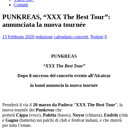
Contatti
PUNKREAS, “XXX The Best Tour”:
annunciata la nuova tournée
15 Febbraio 2020
redazione
calendario concerti
,
Notizie
0
PUNKREAS
“XXX The Best Tour”
Dopo il successo del concerto evento all’Alcatraz
la band annuncia la nuova tournée
Prenderà il via il
20 marzo da Padova
“
XXX The Best Tour
”, la
nuova tournée dei
Punkreas
che
porterà
Cippa
(voce),
Paletta
(basso),
Noyse
(chitarra),
Endriù
(chit
e
Gagno
(batteria) sui palchi di club e festival italiani, e che durerà
per tutta l’estate.