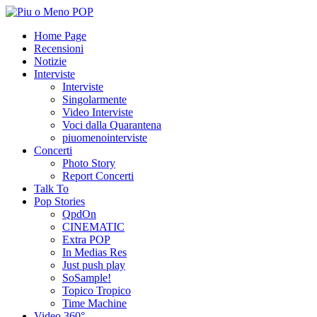
Home Page
Recensioni
Notizie
Interviste
Interviste
Singolarmente
Video Interviste
Voci dalla Quarantena
piuomenointerviste
Concerti
Photo Story
Report Concerti
Talk To
Pop Stories
QpdOn
CINEMATIC
Extra POP
In Medias Res
Just push play
SoSample!
Topico Tropico
Time Machine
Video 360°