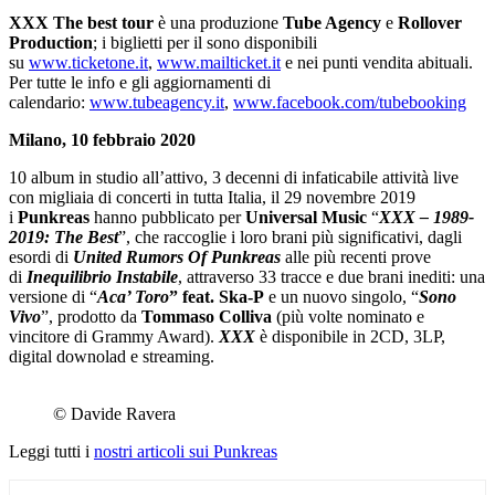
XXX The best tour
è una produzione
Tube Agency
e
Rollover
Production
; i biglietti per il sono disponibili
su
www.ticketone.it
,
www.mailticket.it
e nei punti vendita abituali.
Per tutte le info e gli aggiornamenti di
calendario:
www.tubeagency.it
,
www.facebook.com/tubebooking
Milano, 10 febbraio 2020
10 album in studio all’attivo, 3 decenni di infaticabile attività live
con migliaia di concerti in tutta Italia, il 29 novembre 2019
i
Punkreas
hanno pubblicato per
Universal Music
“
XXX – 1989-
2019: The Best
”, che raccoglie i loro brani più significativi, dagli
esordi di
United Rumors Of Punkreas
alle più recenti prove
di
Inequilibrio Instabile
, attraverso 33 tracce e due brani inediti: una
versione di “
Aca’ Toro
” feat. Ska-P
e un nuovo singolo, “
Sono
Vivo
”, prodotto da
Tommaso Colliva
(più volte nominato e
vincitore di Grammy Award).
XXX
è disponibile in 2CD, 3LP,
digital downolad e streaming.
© Davide Ravera
Leggi tutti i
nostri articoli sui Punkreas