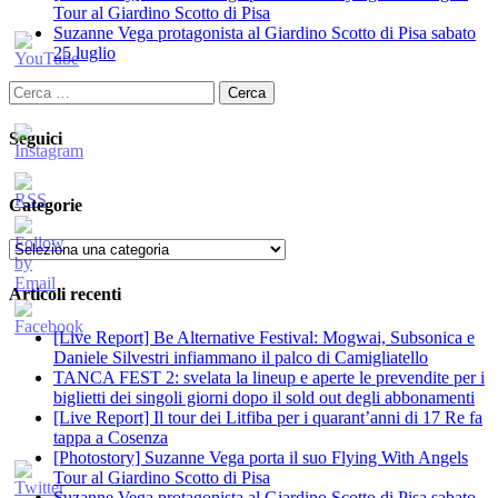
Tour al Giardino Scotto di Pisa
Suzanne Vega protagonista al Giardino Scotto di Pisa sabato
25 luglio
Ricerca
per:
Seguici
Categorie
Categorie
Articoli recenti
[Live Report] Be Alternative Festival: Mogwai, Subsonica e
Daniele Silvestri infiammano il palco di Camigliatello
TANCA FEST 2: svelata la lineup e aperte le prevendite per i
biglietti dei singoli giorni dopo il sold out degli abbonamenti
[Live Report] Il tour dei Litfiba per i quarant’anni di 17 Re fa
tappa a Cosenza
[Photostory] Suzanne Vega porta il suo Flying With Angels
Tour al Giardino Scotto di Pisa
Suzanne Vega protagonista al Giardino Scotto di Pisa sabato