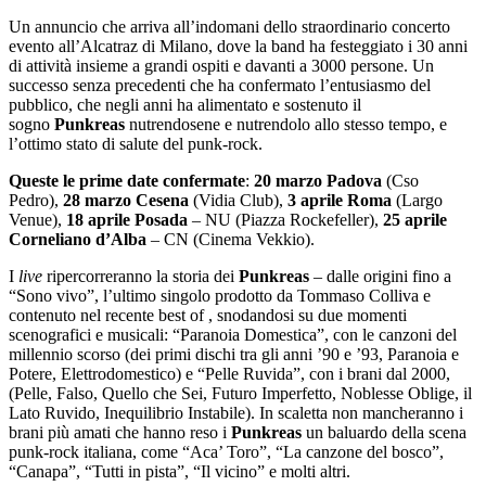
Un annuncio che arriva all’indomani dello straordinario concerto
evento all’Alcatraz di Milano, dove la band ha festeggiato i 30 anni
di attività insieme a grandi ospiti e davanti a 3000 persone. Un
successo senza precedenti che ha confermato l’entusiasmo del
pubblico, che negli anni ha alimentato e sostenuto il
sogno
Punkreas
nutrendosene e nutrendolo allo stesso tempo, e
l’ottimo stato di salute del punk-rock.
Queste le prime date confermate
:
20 marzo Padova
(Cso
Pedro),
28 marzo Cesena
(Vidia Club),
3 aprile Roma
(Largo
Venue),
18 aprile Posada
– NU (Piazza Rockefeller),
25 aprile
Corneliano d’Alba
– CN (Cinema Vekkio).
I
live
ripercorreranno la storia dei
Punkreas
– dalle origini fino a
“Sono vivo”, l’ultimo singolo prodotto da Tommaso Colliva e
contenuto nel recente best of , snodandosi su due momenti
scenografici e musicali: “Paranoia Domestica”, con le canzoni del
millennio scorso (dei primi dischi tra gli anni ’90 e ’93, Paranoia e
Potere, Elettrodomestico) e “Pelle Ruvida”, con i brani dal 2000,
(Pelle, Falso, Quello che Sei, Futuro Imperfetto, Noblesse Oblige, il
Lato Ruvido, Inequilibrio Instabile). In scaletta non mancheranno i
brani più amati che hanno reso i
Punkreas
un baluardo della scena
punk-rock italiana, come “Aca’ Toro”, “La canzone del bosco”,
“Canapa”, “Tutti in pista”, “Il vicino” e molti altri.