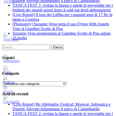
Daniele Silvestri infiammano il palco di Camigliatello
TANCA FEST 2: svelata la lineup e aperte le prevendite per i
biglietti dei singoli giorni dopo il sold out degli abbonamenti
[Live Report] Il tour dei Litfiba per i quarant’anni di 17 Re fa
tappa a Cosenza
[Photostory] Suzanne Vega porta il suo Flying With Angels
Tour al Giardino Scotto di Pisa
Suzanne Vega protagonista al Giardino Scotto di Pisa sabato
25 luglio
Ricerca
per:
Seguici
Categorie
Categorie
Articoli recenti
[Live Report] Be Alternative Festival: Mogwai, Subsonica e
Daniele Silvestri infiammano il palco di Camigliatello
TANCA FEST 2: svelata la lineup e aperte le prevendite per i