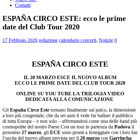
Contatti
ESPAÑA CIRCO ESTE: ecco le prime
date del Club Tour 2020
17 Febbraio 2020
redazione
calendario concerti
,
Notizie
0
ESPAÑA CIRCO ESTE
IL 20 MARZO ESCE IL NUOVO ALBUM
ECCO LE PRIME DATE DEL CLUB TOUR 2020
ONLINE SU YOU TUBE LA TRILOGIA VIDEO
DEDICATA ALLA COMUNICAZIONE
Gli
España Circo Este
tornano finalmente sul palco, la dimensione
a loro più congeniale, che da sei anni li vede far ballare il pubblico
di tutta Europa – e non solo – affermandosi come una delle band più
cosmopolite del nostro Paese.Con un tour in partenza da
Padova
il
prossimo
27 marzo
, gli
ECE
sono pronti a festeggiare con i loro fan
l’uscita del nuovo album prevista per il
20 marzo
con
Garrincha