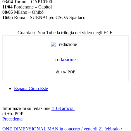
03/04
Torino – CAP10100
11/04
Pordenone – Capitol
08/05
Milano – Ohibò
16/05
Roma – SUENA! p/o CSOA Spartaco
Guarda su You Tube la trilogia dei video degli ECE.
redazione
di +o- POP
Espana Circo Este
Informazioni su redazione
4103 articoli
di +o- POP
Precedente
ONE DIMENSIONAL MAN in concerto / venerdì 21 febbraio /