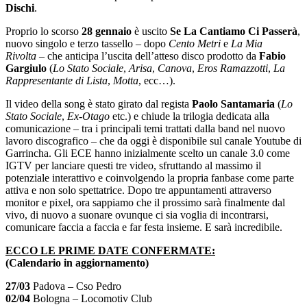
Dischi
.
Proprio lo scorso
28 gennaio
è uscito
Se La Cantiamo Ci Passerà
,
nuovo singolo e terzo tassello – dopo
Cento Metri
e
La Mia
Rivolta
– che anticipa l’uscita dell’atteso disco prodotto da
Fabio
Gargiulo
(
Lo Stato Sociale
,
Arisa
,
Canova
,
Eros Ramazzotti
,
La
Rappresentante di Lista
,
Motta
, ecc…).
Il video della song è stato girato dal regista
Paolo Santamaria
(
Lo
Stato Sociale
,
Ex-Otago
etc.) e chiude la trilogia dedicata alla
comunicazione – tra i principali temi trattati dalla band nel nuovo
lavoro discografico – che da oggi è disponibile sul canale Youtube di
Garrincha. Gli ECE hanno inizialmente scelto un canale 3.0 come
IGTV per lanciare questi tre video, sfruttando al massimo il
potenziale interattivo e coinvolgendo la propria fanbase come parte
attiva e non solo spettatrice. Dopo tre appuntamenti attraverso
monitor e pixel, ora sappiamo che il prossimo sarà finalmente dal
vivo, di nuovo a suonare ovunque ci sia voglia di incontrarsi,
comunicare faccia a faccia e far festa insieme. E sarà incredibile.
ECCO LE PRIME DATE CONFERMATE:
(Calendario in aggiornamento)
27/03
Padova – Cso Pedro
02/04
Bologna – Locomotiv Club