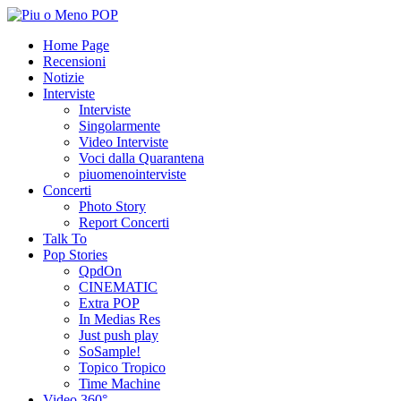
Home Page
Recensioni
Notizie
Interviste
Interviste
Singolarmente
Video Interviste
Voci dalla Quarantena
piuomenointerviste
Concerti
Photo Story
Report Concerti
Talk To
Pop Stories
QpdOn
CINEMATIC
Extra POP
In Medias Res
Just push play
SoSample!
Topico Tropico
Time Machine
Video 360°