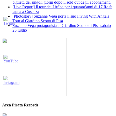
biglietti dei singoli giorni dopo il sold out degli abbonamenti
[Live Report] Il tour dei Litfiba per i quarant’anni di 17 Re fa
tappa a Cosenza
[Photostory] Suzanne Vega porta il suo Flying With Angels
Tour al Giardino Scotto di Pisa
Suzanne Vega protagonista al Giardino Scotto di Pisa sabato
25 luglio
Area Pirata Records