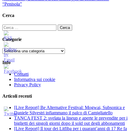
“Penisola”
Cerca
Ricerca
per:
Categorie
Categorie
Info
Contatti
Informativa sui cookie
Privacy Policy
Articoli recenti
[Live Report] Be Alternative Festival: Mogwai, Subsonica e
Daniele Silvestri infiammano il palco di Camigliatello
TANCA FEST 2: svelata la lineup e aperte le prevendite per i
biglietti dei singoli giorni dopo il sold out degli abbonamenti
[Live Report] Il tour dei Litfiba per i quarant’anni di 17 Re fa