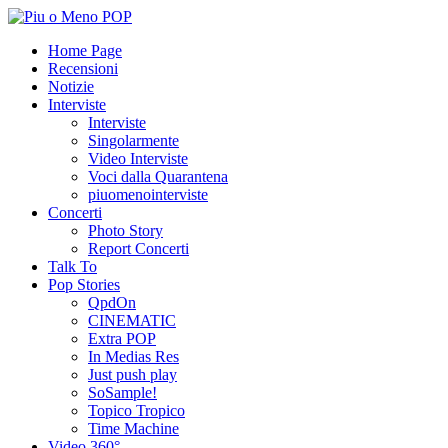
Home Page
Recensioni
Notizie
Interviste
Interviste
Singolarmente
Video Interviste
Voci dalla Quarantena
piuomenointerviste
Concerti
Photo Story
Report Concerti
Talk To
Pop Stories
QpdOn
CINEMATIC
Extra POP
In Medias Res
Just push play
SoSample!
Topico Tropico
Time Machine
Video 360°