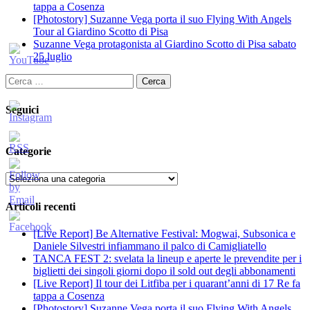
tappa a Cosenza
[Photostory] Suzanne Vega porta il suo Flying With Angels
Tour al Giardino Scotto di Pisa
Suzanne Vega protagonista al Giardino Scotto di Pisa sabato
25 luglio
Ricerca
per:
Seguici
Categorie
Categorie
Articoli recenti
[Live Report] Be Alternative Festival: Mogwai, Subsonica e
Daniele Silvestri infiammano il palco di Camigliatello
TANCA FEST 2: svelata la lineup e aperte le prevendite per i
biglietti dei singoli giorni dopo il sold out degli abbonamenti
[Live Report] Il tour dei Litfiba per i quarant’anni di 17 Re fa
tappa a Cosenza
[Photostory] Suzanne Vega porta il suo Flying With Angels