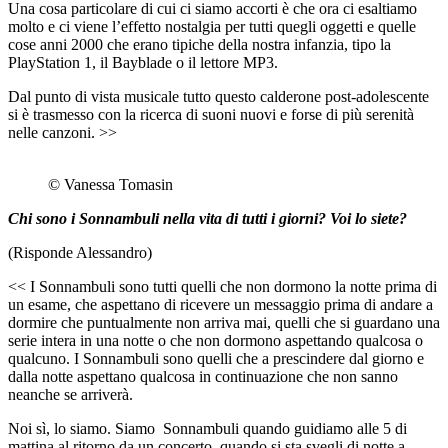
Una cosa particolare di cui ci siamo accorti è che ora ci esaltiamo
molto e ci viene l’effetto nostalgia per tutti quegli oggetti e quelle
cose anni 2000 che erano tipiche della nostra infanzia, tipo la
PlayStation 1, il Bayblade o il lettore MP3.
Dal punto di vista musicale tutto questo calderone post-adolescente
si è trasmesso con la ricerca di suoni nuovi e forse di più serenità
nelle canzoni. >>
© Vanessa Tomasin
Chi sono i Sonnambuli nella vita di tutti i giorni? Voi lo siete?
(Risponde Alessandro)
<< I Sonnambuli sono tutti quelli che non dormono la notte prima di
un esame, che aspettano di ricevere un messaggio prima di andare a
dormire che puntualmente non arriva mai, quelli che si guardano una
serie intera in una notte o che non dormono aspettando qualcosa o
qualcuno. I Sonnambuli sono quelli che a prescindere dal giorno e
dalla notte aspettano qualcosa in continuazione che non sanno
neanche se arriverà.
Noi sì, lo siamo. Siamo Sonnambuli quando guidiamo alle 5 di
mattina al ritorno da un concerto, quando si sta svegli di notte a