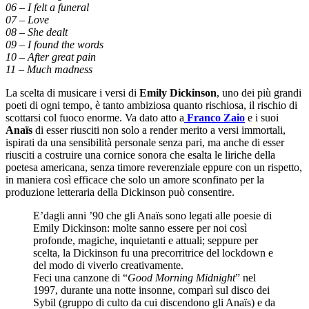
06 – I felt a funeral
07 – Love
08 – She dealt
09 – I found the words
10 – After great pain
11 – Much madness
La scelta di musicare i versi di
Emily Dickinson
, uno dei più grandi
poeti di ogni tempo, è tanto ambiziosa quanto rischiosa, il rischio di
scottarsi col fuoco enorme. Va dato atto a
Franco Zaio
e i suoi
Anaïs
di esser riusciti non solo a render merito a versi immortali,
ispirati da una sensibilità personale senza pari, ma anche di esser
riusciti a costruire una cornice sonora che esalta le liriche della
poetesa americana, senza timore reverenziale eppure con un rispetto,
in maniera così efficace che solo un amore sconfinato per la
produzione letteraria della Dickinson può consentire.
E’dagli anni ’90 che gli Anaïs sono legati alle poesie di
Emily Dickinson: molte sanno essere per noi così
profonde, magiche, inquietanti e attuali; seppure per
scelta, la Dickinson fu una precorritrice del lockdown e
del modo di viverlo creativamente.
Feci una canzone di “
Good Morning Midnight
” nel
1997, durante una notte insonne, comparì sul disco dei
Sybil (gruppo di culto da cui discendono gli Anaïs) e da