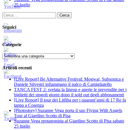
25 luglio
Ricerca
per:
Seguici
Categorie
Categorie
Articoli recenti
[Live Report] Be Alternative Festival: Mogwai, Subsonica e
Daniele Silvestri infiammano il palco di Camigliatello
TANCA FEST 2: svelata la lineup e aperte le prevendite per i
biglietti dei singoli giorni dopo il sold out degli abbonamenti
[Live Report] Il tour dei Litfiba per i quarant’anni di 17 Re fa
tappa a Cosenza
[Photostory] Suzanne Vega porta il suo Flying With Angels
Tour al Giardino Scotto di Pisa
Suzanne Vega protagonista al Giardino Scotto di Pisa sabato
25 luglio