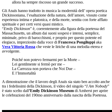
allora ha sempre riscosso un grande successo.
Gli Anaïs hanno tradotto in musica la modernità dell’ opera poetica
Dickinsoniana, l’esaltazione della natura, dell’amore, vissuto come
esperienza intima e platonica, e della morte, sentita con forte afflato
spirituale e per certi versi quasi mistico.
“
Emily Dickinson
” è, coerentemente alla figura della poetessa del
Massachusetts, un album dai suoni sospesi e intensi, semplice,
minimale, privo di barocchismi, e proprio per questo potente ed
elegiaco, impreziosito dalla voce di
Francesca Pongiluppi
aka
Vera Vittoria Rossa
che veste le liriche di una melodia eterea e
avvolgente.
Poiché non potevo fermarmi per la Morte –
Lei gentilmente si fermò per me –
La Carrozza non portava che Noi Due –
E l’Immortalità
A dimostrazione che il lavoro degli Anaïs sia stato ben accolto anche
tra i fedelissimi della Dickinson, il video del singolo “
I Am Nobody
”
è stato scelto dall
’Emily Dickinson Museum
di Amherst per aprire
le celebrazioni del 190mo anniversario dalla nascita della Poetessa.