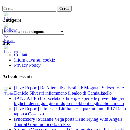
Ricerca
per:
Categorie
Categorie
Info
Contatti
Informativa sui cookie
Privacy Policy
Articoli recenti
[Live Report] Be Alternative Festival: Mogwai, Subsonica e
Daniele Silvestri infiammano il palco di Camigliatello
TANCA FEST 2: svelata la lineup e aperte le prevendite per i
biglietti dei singoli giorni dopo il sold out degli abbonamenti
[Live Report] Il tour dei Litfiba per i quarant’anni di 17 Re fa
tappa a Cosenza
[Photostory] Suzanne Vega porta il suo Flying With Angels
Tour al Giardino Scotto di Pisa
Suzanne Vega protagonista al Giardino Scotto di Pisa sabato