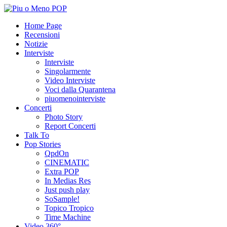
Home Page
Recensioni
Notizie
Interviste
Interviste
Singolarmente
Video Interviste
Voci dalla Quarantena
piuomenointerviste
Concerti
Photo Story
Report Concerti
Talk To
Pop Stories
QpdOn
CINEMATIC
Extra POP
In Medias Res
Just push play
SoSample!
Topico Tropico
Time Machine
Video 360°