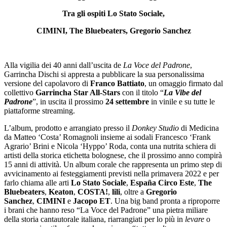
Tra gli ospiti
Lo Stato Sociale
,
CIMINI
,
The Bluebeaters
,
Gregorio Sanchez
Alla vigilia dei 40 anni dall’uscita de
La Voce del Padrone
,
Garrincha Dischi si appresta a pubblicare la sua personalissima
versione del capolavoro di
Franco Battiato
, un omaggio firmato dal
collettivo
Garrincha Star All-Stars
con il titolo “
La Vibe del
Padrone
”, in uscita il prossimo
24 settembre
in vinile e su tutte le
piattaforme streaming.
L’album, prodotto e arrangiato presso il
Donkey Studio
di Medicina
da Matteo ‘Costa’ Romagnoli insieme ai sodali Francesco ‘Frank
Agrario’ Brini e Nicola ‘Hyppo’ Roda, conta una nutrita schiera di
artisti della storica etichetta bolognese, che il prossimo anno compirà
15 anni di attività. Un album corale che rappresenta un primo step di
avvicinamento ai festeggiamenti previsti nella primavera 2022 e per
farlo chiama alle arti
Lo Stato Sociale
,
España Circo Este
,
The
Bluebeaters
,
Keaton
,
COSTA!
,
lili
, oltre a
Gregorio
Sanchez
,
CIMINI
e
Jacopo ET
. Una big band pronta a riproporre
i brani che hanno reso “La Voce del Padrone” una pietra miliare
della storia cantautorale italiana, riarrangiati per lo più in
levare
o