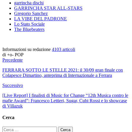
garrincha dischi
GARRINCHA STAR ALL-STARS
Gregorio Sanchez
LA VIBE DEL PADRONE
Lo Stato Sociale
The Bluebeaters
Informazioni su redazione
4103 articoli
di +o- POP
Precedente
FERRARA SOTTO LE STELLE 2021: il 30/09 gran finale con
Colapesce Dimartino, anteprima di Internazionale a Ferrara
Successivo
[Live Report] I finalisti di Music for Change “12th Musica contro le
mafie Award”: Francesco Lettieri, Sugar, Cubi Rossi e lo showcase
di Villazuk
Cerca
Ricerca