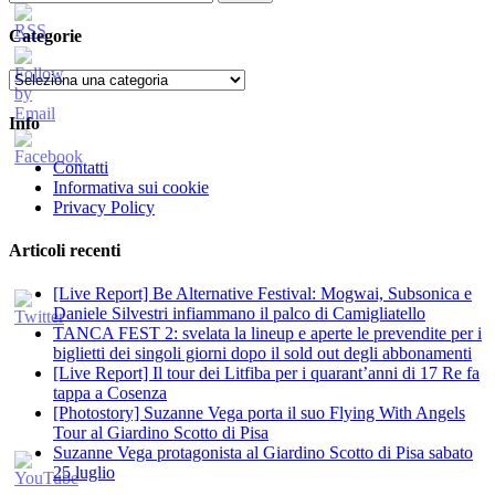
per:
Categorie
Categorie
Info
Contatti
Informativa sui cookie
Privacy Policy
Articoli recenti
[Live Report] Be Alternative Festival: Mogwai, Subsonica e
Daniele Silvestri infiammano il palco di Camigliatello
TANCA FEST 2: svelata la lineup e aperte le prevendite per i
biglietti dei singoli giorni dopo il sold out degli abbonamenti
[Live Report] Il tour dei Litfiba per i quarant’anni di 17 Re fa
tappa a Cosenza
[Photostory] Suzanne Vega porta il suo Flying With Angels
Tour al Giardino Scotto di Pisa
Suzanne Vega protagonista al Giardino Scotto di Pisa sabato
25 luglio