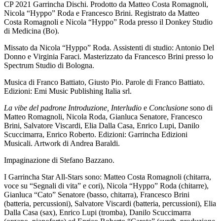
CP 2021 Garrincha Dischi. Prodotto da Matteo Costa Romagnoli,
Nicola “Hyppo” Roda e Francesco Brini. Registrato da Matteo
Costa Romagnoli e Nicola “Hyppo” Roda presso il Donkey Studio
di Medicina (Bo).
Missato da Nicola “Hyppo” Roda. Assistenti di studio: Antonio Del
Donno e Virginia Faraci. Masterizzato da Francesco Brini presso lo
Spectrum Studio di Bologna.
Musica di Franco Battiato, Giusto Pio. Parole di Franco Battiato.
Edizioni: Emi Music Publishing Italia srl.
La vibe del padrone Introduzione, Interludio
e
Conclusione
sono di
Matteo Romagnoli, Nicola Roda, Gianluca Senatore, Francesco
Brini, Salvatore Viscardi, Elia Dalla Casa, Enrico Lupi, Danilo
Scuccimarra, Enrico Roberto. Edizioni: Garrincha Edizioni
Musicali. Artwork di Andrea Baraldi.
Impaginazione di Stefano Bazzano.
I Garrincha Star All-Stars sono: Matteo Costa Romagnoli (chitarra,
voce su “Segnali di vita” e cori), Nicola “Hyppo” Roda (chitarre),
Gianluca “Cato” Senatore (basso, chitarra), Francesco Brini
(batteria, percussioni), Salvatore Viscardi (batteria, percussioni), Elia
Dalla Casa (sax), Enrico Lupi (tromba), Danilo Scuccimarra