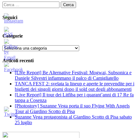
Ricerca
per:
Seguici
Categorie
Categorie
Articoli recenti
[Live Report] Be Alternative Festival: Mogwai, Subsonica e
Daniele Silvestri infiammano il palco di Camigliatello
TANCA FEST 2: svelata la lineup e aperte le prevendite per i
biglietti dei singoli giorni dopo il sold out degli abbonamenti
[Live Report] Il tour dei Litfiba per i quarant’anni di 17 Re fa
tappa a Cosenza
[Photostory] Suzanne Vega porta il suo Flying With Angels
Tour al Giardino Scotto di Pisa
Suzanne Vega protagonista al Giardino Scotto di Pisa sabato
25 luglio