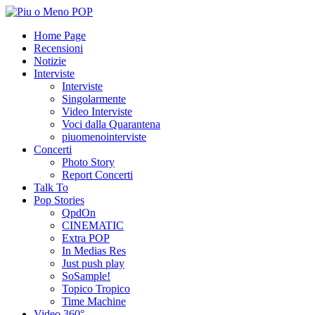
Home Page
Recensioni
Notizie
Interviste
Interviste
Singolarmente
Video Interviste
Voci dalla Quarantena
piuomenointerviste
Concerti
Photo Story
Report Concerti
Talk To
Pop Stories
QpdOn
CINEMATIC
Extra POP
In Medias Res
Just push play
SoSample!
Topico Tropico
Time Machine
Video 360°