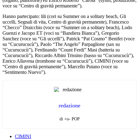
(organo, pianoforte) ed Enrico Roberto “Carota” (synth, produzione,
voce su “Centro di gravità permanente”).
Hanno partecipato: lili (cori su Summer on a solitary beach, Gli
uccelli, Segnali di vita, Centro di gravità permanente), Francesco
“Checco” Draicchio (voce su “Summer on a solitary beach), Lodo
Guenzi e Jacopo ET (voci su “Bandiera Bianca”), Gregorio
Sanchez (voce su “Gli uccelli”), Patrick “Pat Cosmo” Benifei (voce
su “Cucurucucù”), Paolo “The Angelo” Parpaglione (sax su
“Cucurucucù”), Ferdinando “Count Ferdi” Masi (batteria su
“Cucurucucù”), Riccardo Albini Trissino (basso su “Cucurucucù”),
Enrico Allavena (trombone su “Cucurucucù”), CIMINI (voce su
“Centro di gravità permanente”), Marcello Putano (voce su
“Sentimento Nuevo”).
redazione
di +o- POP
CIMINI