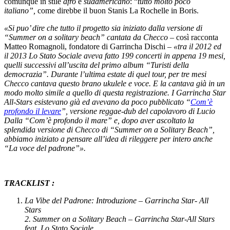
comunque in stile
afro
e
sudamericano
: “
tutto molto poco
italiano”,
come direbbe il buon Stanis La Rochelle in Boris.
«Si puo’ dire che tutto il progetto sia iniziato dalla versione di
“Summer on a solitary beach” cantata da Checco
– così racconta
Matteo Romagnoli, fondatore di Garrincha Dischi –
«tra il 2012 ed
il 2013 Lo Stato Sociale aveva fatto 199 concerti in appena 19 mesi,
quelli successivi all’uscita del primo album “Turisti della
democrazia”. Durante l’ultima estate di quel tour, per tre mesi
Checco cantava questo brano ukulele e voce. E la cantava già in un
modo molto simile a quello di questa registrazione. I Garrincha Star
All-Stars esistevano già ed avevano da poco pubblicato
“
Com’è
profondo il levare
”, versione reggae-dub del capolavoro di Lucio
Dalla “Com’è profondo il mare” e, dopo aver ascoltato la
splendida versione di Checco di “Summer on a Solitary Beach”,
abbiamo iniziato a pensare all’idea di rileggere per intero anche
“La voce del padrone”».
TRACKLIST :
La Vibe del Padrone: Introduzione – Garrincha Star- All
Stars
2. Summer on a Solitary Beach – Garrincha Star-All Stars
feat. Lo Stato Sociale