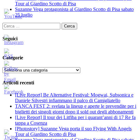
Tour al Giardino Scotto di Pisa
Suzanne Vega protagonista al Giardino Scotto di Pisa sabato
25 luglio
Ricerca
per:
Seguici
Categorie
Categorie
Articoli recenti
[Live Report] Be Alternative Festival: Mogwai, Subsonica e
Daniele Silvestri infiammano il palco di Camigliatello
TANCA FEST 2: svelata la lineup e aperte le prevendite per i
biglietti dei singoli giorni dopo il sold out degli abbonamenti
[Live Report] Il tour dei Litfiba per i quarant’anni di 17 Re fa
tappa a Cosenza
[Photostory] Suzanne Vega porta il suo Flying With Angels
Tour al Giardino Scotto di Pisa
Suzanne Vega protagonista al Giardino Scotto di Pisa sabato