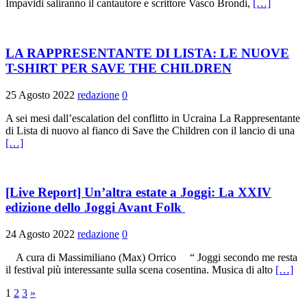
Impavidi saliranno il cantautore e scrittore Vasco Brondi,
[…]
LA RAPPRESENTANTE DI LISTA: LE NUOVE
T-SHIRT PER SAVE THE CHILDREN
25 Agosto 2022
redazione
0
A sei mesi dall’escalation del conflitto in Ucraina La Rappresentante
di Lista di nuovo al fianco di Save the Children con il lancio di una
[…]
[Live Report] Un’altra estate a Joggi: La XXIV
edizione dello Joggi Avant Folk
24 Agosto 2022
redazione
0
A cura di Massimiliano (Max) Orrico “ Joggi secondo me resta
il festival più interessante sulla scena cosentina. Musica di alto
[…]
Paginazione
1
2
3
»