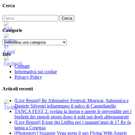
degli
Cerca
articoli
Ricerca
per:
Categorie
Categorie
Info
Contatti
Informativa sui cookie
Privacy Policy
Articoli recenti
[Live Report] Be Alternative Festival: Mogwai, Subsonica e
Daniele Silvestri infiammano il palco di Camigliatello
TANCA FEST 2: svelata la lineup e aperte le prevendite per i
biglietti dei singoli giorni dopo il sold out degli abbonamenti
[Live Report] Il tour dei Litfiba per i quarant’anni di 17 Re fa
tappa a Cosenza
[Photostory] Suzanne Vega porta il suo Flying With Angels