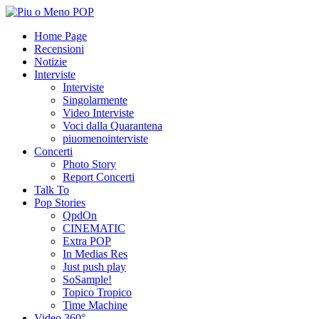
Home Page
Recensioni
Notizie
Interviste
Interviste
Singolarmente
Video Interviste
Voci dalla Quarantena
piuomenointerviste
Concerti
Photo Story
Report Concerti
Talk To
Pop Stories
QpdOn
CINEMATIC
Extra POP
In Medias Res
Just push play
SoSample!
Topico Tropico
Time Machine
Video 360°