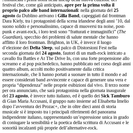
festival che, come già anticipato,
apre per la prima volta il
proprio palco alle band internazionali
: nella giornata del
25
agosto
da Dublino arrivano i
Gilla Band
, capeggiati dal frontman
Dara Kiely, tra i protagonisti della scena irlandese degli anni ’10, dal
suono solido e personalissimo, capace di muoversi tra noise, post-
punk e avant-rock, i loro testi sono “fratturati e immaginifici” (
The
Guardian
), specchio dei problemi di salute mentale che hanno
afflitto il loro frontman. Brighton, in UK, è invece il luogo
d’elezione dei
Delta Sleep
, sul palco di Distorsioni Fest nella
seconda giornata del
24 agosto
, fautori di un math-rock intricato a
cavallo fra Battles e At The Drive In, con una forte propensione allo
screamo e al pop psichedelico, hanno pubblicato nel corso degli anni
quattro album, accolti molto positivamente dalla critica
internazionale, che li hanno portati a suonare in tutto il mondo e ad
essere considerati band avvincente e capace di generare una vera e
propria “dipendenza” nelle proprie esibizioni dal vivo. Il terzo nome
per ora annunciato, che sarà protagonista nella giornata inaugurale
del
23 agosto
, è invece tutto italiano, ed è quello dei
Sick Tamburo
di Gian Maria Accusani, il gruppo nato insieme ad Elisabetta Imelio
dopo l’avventura dei Prozac+, che in oltre dieci anni di storia
musicale si è imposto tra i principali riferimenti del panorama
indipendente italiano, rappresentando un’espressione unica in grado
di coniugare la sensibilità e la poetica della scrittura di Accusani e le
sonorità incalzanti più proprie dell’alternative-rock.