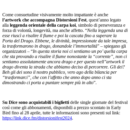
Come consuetudine visivamente molto impattante è anche
l’artwork che accompagna Distorsioni Fest
, quest’anno legato
alla
leggenda orientale della carpa koi
, simbolo di perseveranza e
forza di volontà, longevità, ma anche affetto. “
Nella leggenda una di
esse riuscì a risalire il fiume e poi la cascata fino a superare la
Porta del Drago. Ebbene, le divinità, impressionate da tale impresa,
la trasformarono in drago, donandole l’immortalità
” – spiegano gli
organizzatori – “
In questa storia noi ci sentiamo un po’ quella carpa
che sta provando a risalire il fiume nonostante la “corrente”, non ci
sentiamo assolutamente ancora drago e per questo nell’’artwork il
drago diventa la strada che abbiamo deciso di percorrere. Gli dei?
Beh gli dei sono il nostro pubblico, vero ago della bilancia per
“trasformarci”, che con l’affetto che anno dopo anno ci sta
dimostrando ci porta a puntare sempre più in alto
”.
Su Dice sono acquistabili i biglietti
delle single giornate del festival
così come gli abbonamenti, disponibili a prezzo scontato in Early
Bird fino al 28 aprile, tutte le informazioni sono presenti sul link:
https://link.dice.fm/distorsionifest2024
.