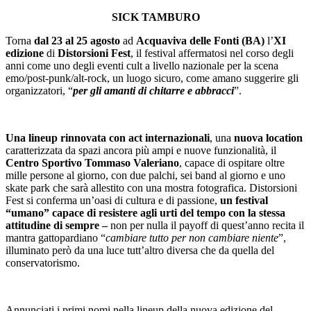
SICK TAMBURO
Torna
dal 23 al 25 agosto
ad
Acquaviva delle Fonti (BA)
l’
XI
edizione
di
Distorsioni Fest
, il festival affermatosi nel corso degli
anni come uno degli eventi cult a livello nazionale per la scena
emo/post-punk/alt-rock, un luogo sicuro, come amano suggerire gli
organizzatori, “
per gli amanti di chitarre e abbracci
”.
Una lineup rinnovata con act internazionali
, una
nuova location
caratterizzata da spazi ancora più ampi e nuove funzionalità, il
Centro Sportivo Tommaso Valeriano
, capace di ospitare oltre
mille persone al giorno, con due palchi, sei band al giorno e uno
skate park che sarà allestito con una mostra fotografica. Distorsioni
Fest si conferma un’oasi di cultura e di passione,
un festival
“umano” capace di resistere agli urti del tempo con la stessa
attitudine di sempre –
non per nulla il payoff di quest’anno recita il
mantra gattopardiano “
cambiare tutto per non cambiare niente
”,
illuminato però da una luce tutt’altro diversa che da quella del
conservatorismo.
Annunciati i primi nomi nella lineup della nuova edizione del