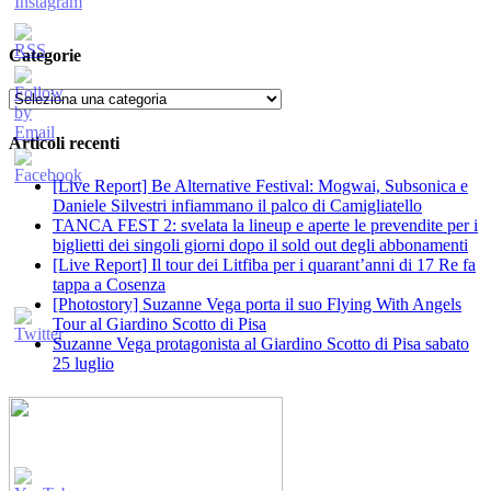
Categorie
Categorie
Articoli recenti
[Live Report] Be Alternative Festival: Mogwai, Subsonica e
Daniele Silvestri infiammano il palco di Camigliatello
TANCA FEST 2: svelata la lineup e aperte le prevendite per i
biglietti dei singoli giorni dopo il sold out degli abbonamenti
[Live Report] Il tour dei Litfiba per i quarant’anni di 17 Re fa
tappa a Cosenza
[Photostory] Suzanne Vega porta il suo Flying With Angels
Tour al Giardino Scotto di Pisa
Suzanne Vega protagonista al Giardino Scotto di Pisa sabato
25 luglio