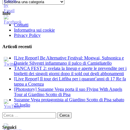
Categorie
Info
Contatti
Informativa sui cookie
Privacy Policy
Articoli recenti
[Live Report] Be Alternative Festival: Mogwai, Subsonica e
Daniele Silvestri infiammano il palco di Camigliatello
TANCA FEST 2: svelata la lineup e aperte le prevendite per i
biglietti dei singoli giorni dopo il sold out degli abbonamenti
[Live Report] Il tour dei Litfiba per i quarant’anni di 17 Re fa
tappa a Cosenza
[Photostory] Suzanne Vega porta il suo Flying With Angels
Tour al Giardino Scotto di Pisa
Suzanne Vega protagonista al Giardino Scotto di Pisa sabato
25 luglio
Ricerca
per:
Seguici