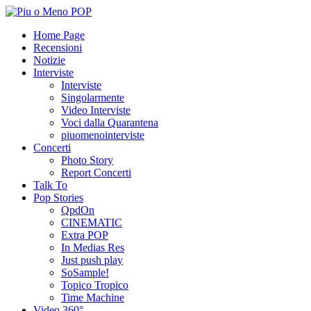
Home Page
Recensioni
Notizie
Interviste
Interviste
Singolarmente
Video Interviste
Voci dalla Quarantena
piuomenointerviste
Concerti
Photo Story
Report Concerti
Talk To
Pop Stories
QpdOn
CINEMATIC
Extra POP
In Medias Res
Just push play
SoSample!
Topico Tropico
Time Machine
Video 360°