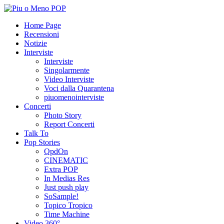
Home Page
Recensioni
Notizie
Interviste
Interviste
Singolarmente
Video Interviste
Voci dalla Quarantena
piuomenointerviste
Concerti
Photo Story
Report Concerti
Talk To
Pop Stories
QpdOn
CINEMATIC
Extra POP
In Medias Res
Just push play
SoSample!
Topico Tropico
Time Machine
Video 360°