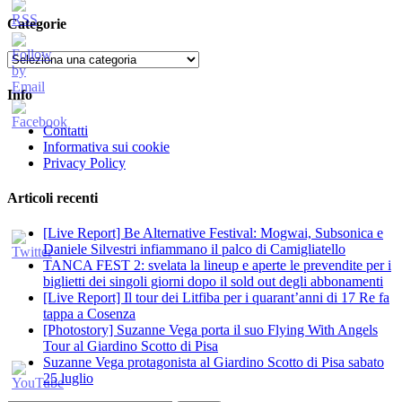
per:
Categorie
Categorie
Info
Contatti
Informativa sui cookie
Privacy Policy
Articoli recenti
[Live Report] Be Alternative Festival: Mogwai, Subsonica e
Daniele Silvestri infiammano il palco di Camigliatello
TANCA FEST 2: svelata la lineup e aperte le prevendite per i
biglietti dei singoli giorni dopo il sold out degli abbonamenti
[Live Report] Il tour dei Litfiba per i quarant’anni di 17 Re fa
tappa a Cosenza
[Photostory] Suzanne Vega porta il suo Flying With Angels
Tour al Giardino Scotto di Pisa
Suzanne Vega protagonista al Giardino Scotto di Pisa sabato
25 luglio