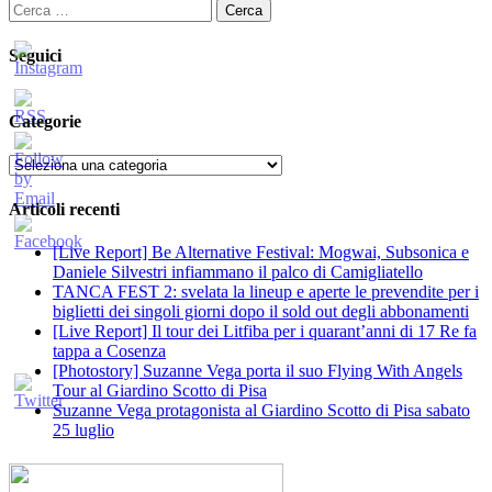
Ricerca
per:
Seguici
Categorie
Categorie
Articoli recenti
[Live Report] Be Alternative Festival: Mogwai, Subsonica e
Daniele Silvestri infiammano il palco di Camigliatello
TANCA FEST 2: svelata la lineup e aperte le prevendite per i
biglietti dei singoli giorni dopo il sold out degli abbonamenti
[Live Report] Il tour dei Litfiba per i quarant’anni di 17 Re fa
tappa a Cosenza
[Photostory] Suzanne Vega porta il suo Flying With Angels
Tour al Giardino Scotto di Pisa
Suzanne Vega protagonista al Giardino Scotto di Pisa sabato
25 luglio