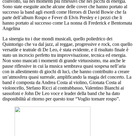
coinvolto, sia nei momenti più riflessivi che nei picchi di energia.
Sono state eseguite anche alcune delle cover che hanno portato al
successo la band agli esordi come Heroes di David Bowie che fa
parte dell’album Rospo e Fever di Elvis Presley e i pezzi che li
hanno portato al successo come La nonna di Frederick e Bentornata
Angelina
La sinergia tra i due mondi musicali, quello poliedrico dei
Quintorigo che va dal jazz, al reggae, progressive e rock, con quello
versatile e teatrale di De Leo, è stata evidente, e il risultato finale è
stato un incrocio perfetto tra improvvisazione, tecnica ed energia.
Non sono mancati i momenti di grande virtuosismo, ma anche le
pause riflessive in cui la musica sembrava quasi sospesa nell’aria
con in allestimento di giochi di luci, che hanno contribuito a creare
un’atmosfera quasi surreale, amplificando la magia del concerto. La
band è composta da Andrea Costa al violino, Gionata Costa al
violoncello, Stefano Ricci al contrabbasso, Valentino Bianchi ai
sassofoni e John De Leo voce e leader della band che ha dato
disponibilità al ritorno per questo tour “Voglio tornare rospo”.