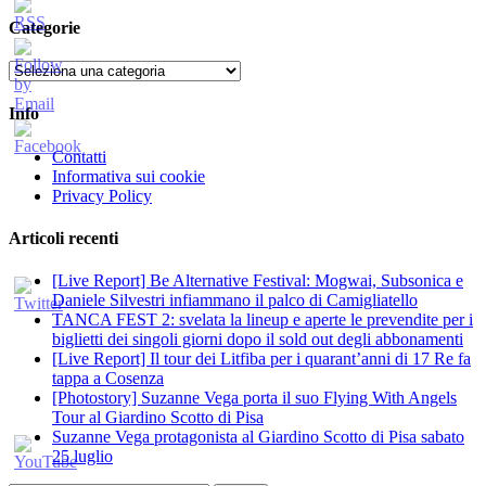
per:
Categorie
Categorie
Info
Contatti
Informativa sui cookie
Privacy Policy
Articoli recenti
[Live Report] Be Alternative Festival: Mogwai, Subsonica e
Daniele Silvestri infiammano il palco di Camigliatello
TANCA FEST 2: svelata la lineup e aperte le prevendite per i
biglietti dei singoli giorni dopo il sold out degli abbonamenti
[Live Report] Il tour dei Litfiba per i quarant’anni di 17 Re fa
tappa a Cosenza
[Photostory] Suzanne Vega porta il suo Flying With Angels
Tour al Giardino Scotto di Pisa
Suzanne Vega protagonista al Giardino Scotto di Pisa sabato
25 luglio