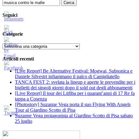
Ricerca
per:
Seguici
Categorie
Categorie
Articoli recenti
[Live Report] Be Alternative Festival: Mogwai, Subsonica e
Daniele Silvestri infiammano il palco di Camigliatello
TANCA FEST 2: svelata la lineup e aperte le prevendite per i
biglietti dei singoli giorni dopo il sold out degli abbonamenti
[Live Report] Il tour dei Litfiba per i quarant’anni di 17 Re fa
tappa a Cosenza
[Photostory] Suzanne Vega porta il suo Flying With Angels
Tour al Giardino Scotto di Pisa
Suzanne Vega protagonista al Giardino Scotto di Pisa sabato
25 luglio