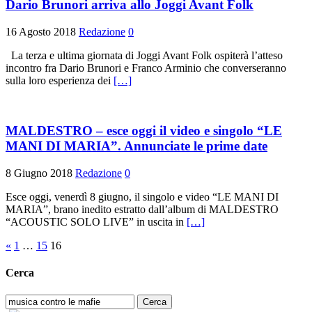
Dario Brunori arriva allo Joggi Avant Folk
16 Agosto 2018
Redazione
0
La terza e ultima giornata di Joggi Avant Folk ospiterà l’atteso
incontro fra Dario Brunori e Franco Arminio che converseranno
sulla loro esperienza dei
[…]
MALDESTRO – esce oggi il video e singolo “LE
MANI DI MARIA”. Annunciate le prime date
8 Giugno 2018
Redazione
0
Esce oggi, venerdì 8 giugno, il singolo e video “LE MANI DI
MARIA”, brano inedito estratto dall’album di MALDESTRO
“ACOUSTIC SOLO LIVE” in uscita in
[…]
Paginazione
«
1
…
15
16
degli
Cerca
articoli
Ricerca