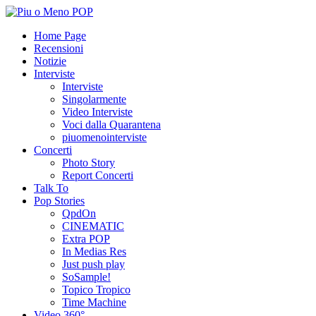
Home Page
Recensioni
Notizie
Interviste
Interviste
Singolarmente
Video Interviste
Voci dalla Quarantena
piuomenointerviste
Concerti
Photo Story
Report Concerti
Talk To
Pop Stories
QpdOn
CINEMATIC
Extra POP
In Medias Res
Just push play
SoSample!
Topico Tropico
Time Machine
Video 360°