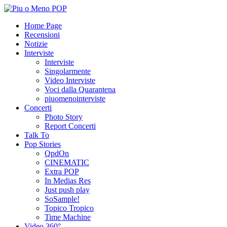
Home Page
Recensioni
Notizie
Interviste
Interviste
Singolarmente
Video Interviste
Voci dalla Quarantena
piuomenointerviste
Concerti
Photo Story
Report Concerti
Talk To
Pop Stories
QpdOn
CINEMATIC
Extra POP
In Medias Res
Just push play
SoSample!
Topico Tropico
Time Machine
Video 360°