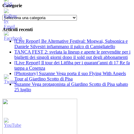
Categorie
Categorie
Articoli recenti
[Live Report] Be Alternative Festival: Mogwai, Subsonica e
Daniele Silvestri infiammano il palco di Camigliatello
TANCA FEST 2: svelata la lineup e aperte le prevendite per i
biglietti dei singoli giorni dopo il sold out degli abbonamenti
[Live Report] Il tour dei Litfiba per i quarant’anni di 17 Re fa
tappa a Cosenza
[Photostory] Suzanne Vega porta il suo Flying With Angels
Tour al Giardino Scotto di Pisa
Suzanne Vega protagonista al Giardino Scotto di Pisa sabato
25 luglio