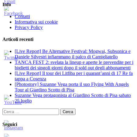
Info
Contatti
Informativa sui cookie
Privacy Policy
Articoli recenti
[Live Report] Be Alternative Festival: Mogwai, Subsonica e
Daniele Silvestri infiammano il palco di Camigliatello
TANCA FEST 2: svelata la lineup e aperte le prevendite per i
biglietti dei singoli giorni dopo il sold out degli abbonamenti
[Live Report] Il tour dei Litfiba per i quarant’anni di 17 Re fa
tappa a Cosenza
[Photostory] Suzanne Vega porta il suo Flying With Angels
Tour al Giardino Scotto di Pisa
Suzanne Vega protagonista al Giardino Scotto di Pisa sabato
25 luglio
Ricerca
per:
Seguici